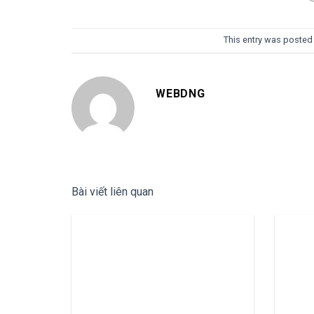
This entry was posted
WEBDNG
Bài viết liên quan