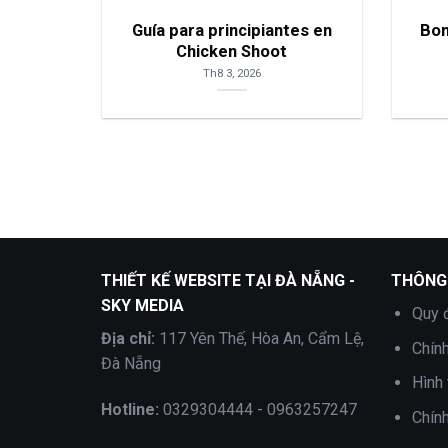
Guía para principiantes en
Bon
Chicken Shoot
Th8 3, 2026
THIẾT KẾ WEBSITE TẠI ĐÀ NẴNG -
THÔNG 
SKY MEDIA
Quy 
Địa chỉ:
117 Yên Thế, Hòa An, Cẩm Lệ,
Chín
Đà Nẵng
Hình 
Hotline:
0329304444 - 0963257247
Chín