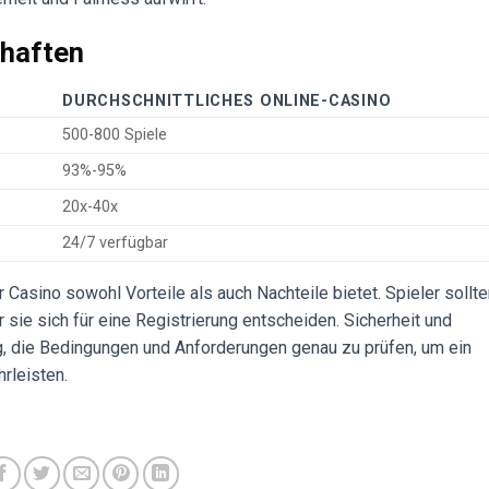
chaften
DURCHSCHNITTLICHES ONLINE-CASINO
500-800 Spiele
93%-95%
20x-40x
24/7 verfügbar
sino sowohl Vorteile als auch Nachteile bietet. Spieler sollte
sie sich für eine Registrierung entscheiden. Sicherheit und
g, die Bedingungen und Anforderungen genau zu prüfen, um ein
rleisten.