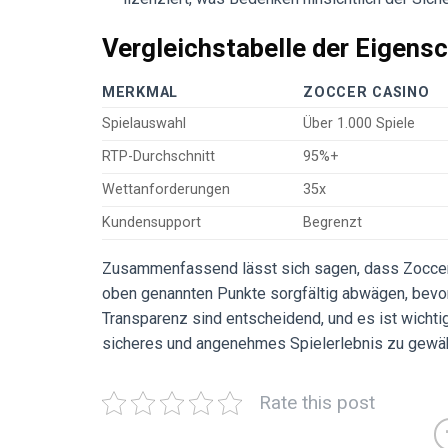
Vergleichstabelle der Eigens
MERKMAL
ZOCCER CASINO
Spielauswahl
Über 1.000 Spiele
RTP-Durchschnitt
95%+
Wettanforderungen
35x
Kundensupport
Begrenzt
Zusammenfassend lässt sich sagen, dass Zoccer Ca
oben genannten Punkte sorgfältig abwägen, bevor 
Transparenz sind entscheidend, und es ist wichti
sicheres und angenehmes Spielerlebnis zu gewäh
Rate this post