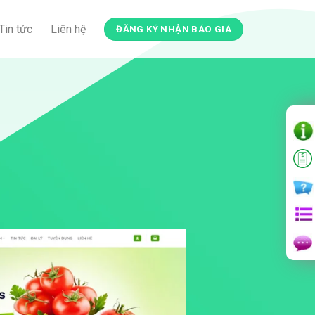
Tin tức
Liên hệ
ĐĂNG KÝ NHẬN BÁO GIÁ