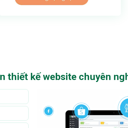
n thiết kế website chuyên ng