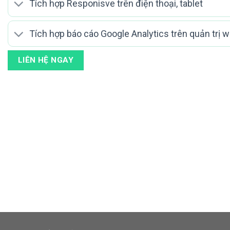
Tích hợp Responisve trên điện thoại, tablet
Tích hợp báo cáo Google Analytics trên quản trị 
LIÊN HỆ NGAY