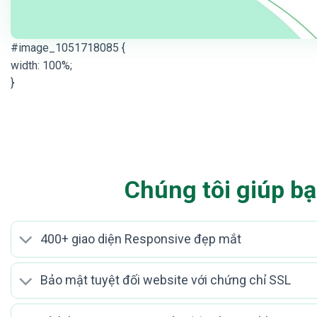
#image_1051718085 {
width: 100%;
}
Chúng tôi giúp bạ
400+ giao diện Responsive đẹp mắt
Bảo mật tuyệt đối website với chứng chỉ SSL