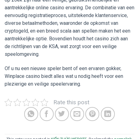
aantrekkelijke online casino ervaring. De combinatie van een
eenvoudig registratieproces, uitstekende klantenservice,
diverse betaalmethoden, waaronder de opkomst van
cryptogeld, en een breed scala aan spellen maken het een
aantrekkelijke optie. Bovendien houdt het casino zich aan
de richtlijnen van de KSA, wat zorgt voor een veilige
speelomgeving.
Of u nu een nieuwe speler bent of een ervaren gokker,
Winplace casino biedt alles wat u nodig heeft voor een
plezierige en veilige speelervaring.
Rate this post