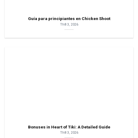
Guía para principiantes en Chicken Shoot
Th8 3, 2026
Bonuses in Heart of Tiki: A Detailed Guide
Th8 3, 2026