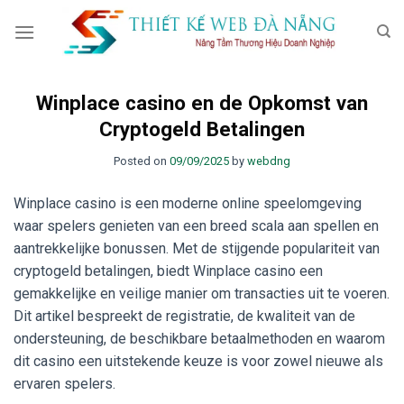
Skip
to
content
Winplace casino en de Opkomst van
Cryptogeld Betalingen
Posted on
09/09/2025
by
webdng
Winplace casino is een moderne online speelomgeving
waar spelers genieten van een breed scala aan spellen en
aantrekkelijke bonussen. Met de stijgende populariteit van
cryptogeld betalingen, biedt Winplace casino een
gemakkelijke en veilige manier om transacties uit te voeren.
Dit artikel bespreekt de registratie, de kwaliteit van de
ondersteuning, de beschikbare betaalmethoden en waarom
dit casino een uitstekende keuze is voor zowel nieuwe als
ervaren spelers.