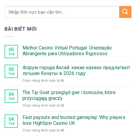
BÀI BIẾT MỚI
Melhor Casino Virtual Portugal: Orientação
05
Abrangente para Utilizadores Rigorosos
Th8
Форум города Аксай: какие казино предлагают
05
лучшие бонусы в 2026 году
Th8
ở
Chức năng bình luận bị tắt
Форум
города
The Tip Goat: przegląd gier i bonusów, które
04
Аксай:
przyciągają graczy
Th8
какие
ở
Chức năng bình luận bị tắt
казино
The
предлагают
Tip
Fast payouts and trusted gameplay: Why players
лучшие
04
Goat:
бонусы
love HighSpin Casino UK
Th8
przegląd
в
ở
Chức năng bình luận bị tắt
gier
2026
Fast