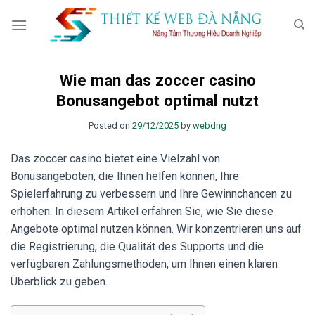
Skip
to
content
Wie man das zoccer casino
Bonusangebot optimal nutzt
Posted on
29/12/2025
by
webdng
Das zoccer casino bietet eine Vielzahl von
Bonusangeboten, die Ihnen helfen können, Ihre
Spielerfahrung zu verbessern und Ihre Gewinnchancen zu
erhöhen. In diesem Artikel erfahren Sie, wie Sie diese
Angebote optimal nutzen können. Wir konzentrieren uns auf
die Registrierung, die Qualität des Supports und die
verfügbaren Zahlungsmethoden, um Ihnen einen klaren
Überblick zu geben.