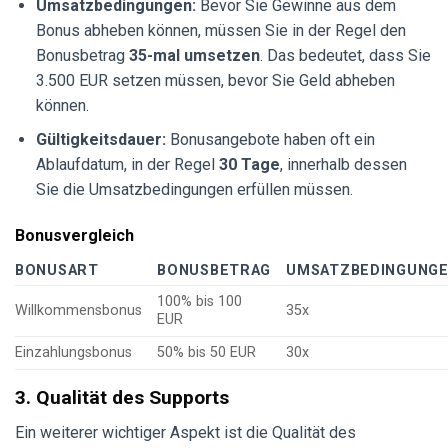
Umsatzbedingungen:
Bevor Sie Gewinne aus dem
Bonus abheben können, müssen Sie in der Regel den
Bonusbetrag
35-mal umsetzen
. Das bedeutet, dass Sie
3.500 EUR setzen müssen, bevor Sie Geld abheben
können.
Gültigkeitsdauer:
Bonusangebote haben oft ein
Ablaufdatum, in der Regel
30 Tage
, innerhalb dessen
Sie die Umsatzbedingungen erfüllen müssen.
Bonusvergleich
BONUSART
BONUSBETRAG
UMSATZBEDINGUNG
100% bis 100
Willkommensbonus
35x
EUR
Einzahlungsbonus
50% bis 50 EUR
30x
3. Qualität des Supports
Ein weiterer wichtiger Aspekt ist die Qualität des