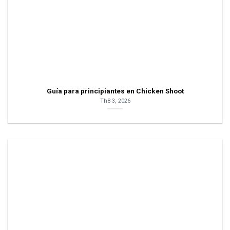
Guía para principiantes en Chicken Shoot
Th8 3, 2026