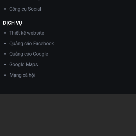
Công cụ Social
DỊCH VỤ
Thiết kế website
Quảng cáo Facebook
Quảng cáo Google
Google Maps
Mạng xã hội