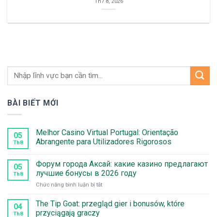
Th7 8, 2026
BÀI BIẾT MỚI
Melhor Casino Virtual Portugal: Orientação
05
Abrangente para Utilizadores Rigorosos
Th8
Форум города Аксай: какие казино предлагают
05
лучшие бонусы в 2026 году
Th8
ở
Chức năng bình luận bị tắt
Форум
города
The Tip Goat: przegląd gier i bonusów, które
04
Аксай:
przyciągają graczy
Th8