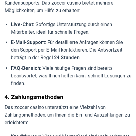
Kundensupports. Das zoccer casino bietet mehrere
Möglichkeiten, um Hilfe zu erhalten:
Live-Chat:
Sofortige Unterstützung durch einen
Mitarbeiter, ideal für schnelle Fragen.
E-Mail-Support:
Für detaillierte Anfragen können Sie
den Support per E-Mail kontaktieren. Die Antwortzeit
beträgt in der Regel
24 Stunden
.
FAQ-Bereich:
Viele häufige Fragen sind bereits
beantwortet, was Ihnen helfen kann, schnell Lösungen zu
finden.
4. Zahlungsmethoden
Das zoccer casino unterstützt eine Vielzahl von
Zahlungsmethoden, um Ihnen die Ein- und Auszahlungen zu
erleichtern: