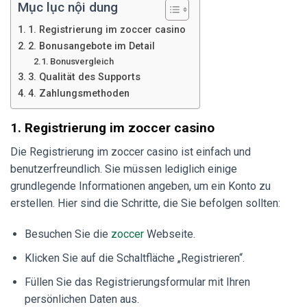
Mục lục nội dung
1. Registrierung im zoccer casino
2. Bonusangebote im Detail
Bonusvergleich
3. Qualität des Supports
4. Zahlungsmethoden
1. Registrierung im zoccer casino
Die Registrierung im zoccer casino ist einfach und
benutzerfreundlich. Sie müssen lediglich einige
grundlegende Informationen angeben, um ein Konto zu
erstellen. Hier sind die Schritte, die Sie befolgen sollten:
Besuchen Sie die
zoccer
Webseite.
Klicken Sie auf die Schaltfläche „Registrieren“.
Füllen Sie das Registrierungsformular mit Ihren
persönlichen Daten aus.