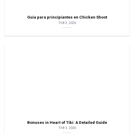
Guía para principiantes en Chicken Shoot
Th8 3, 2026
Bonuses in Heart of Tiki: A Detailed Guide
Th8 3, 2026