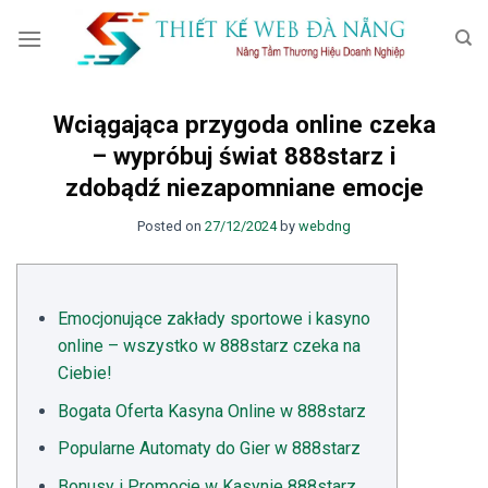
Skip
to
content
Wciągająca przygoda online czeka
– wypróbuj świat 888starz i
zdobądź niezapomniane emocje
Posted on
27/12/2024
by
webdng
Emocjonujące zakłady sportowe i kasyno
online – wszystko w 888starz czeka na
Ciebie!
Bogata Oferta Kasyna Online w 888starz
Popularne Automaty do Gier w 888starz
Bonusy i Promocje w Kasynie 888starz