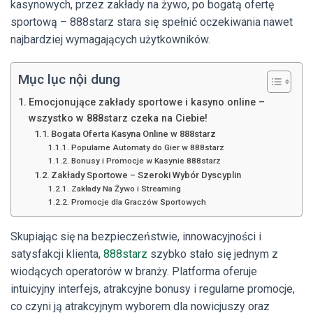
kasynowych, przez zakłady na żywo, po bogatą ofertę
sportową – 888starz stara się spełnić oczekiwania nawet
najbardziej wymagających użytkowników.
Mục lục nội dung
Emocjonujące zakłady sportowe i kasyno online –
wszystko w 888starz czeka na Ciebie!
Bogata Oferta Kasyna Online w 888starz
Popularne Automaty do Gier w 888starz
Bonusy i Promocje w Kasynie 888starz
Zakłady Sportowe – Szeroki Wybór Dyscyplin
Zakłady Na Żywo i Streaming
Promocje dla Graczów Sportowych
Skupiając się na bezpieczeństwie, innowacyjności i
satysfakcji klienta,
888starz
szybko stało się jednym z
wiodących operatorów w branży. Platforma oferuje
intuicyjny interfejs, atrakcyjne bonusy i regularne promocje,
co czyni ją atrakcyjnym wyborem dla nowicjuszy oraz