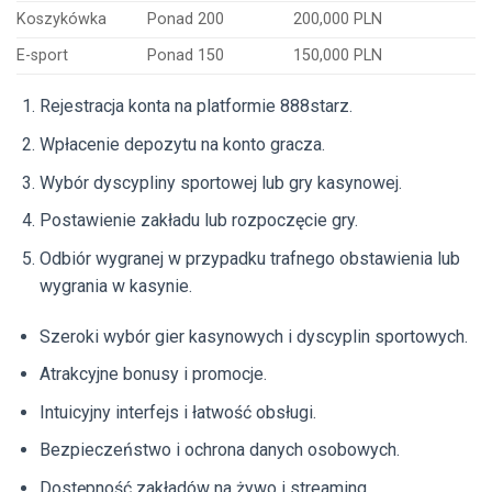
Koszykówka
Ponad 200
200,000 PLN
E-sport
Ponad 150
150,000 PLN
Rejestracja konta na platformie 888starz.
Wpłacenie depozytu na konto gracza.
Wybór dyscypliny sportowej lub gry kasynowej.
Postawienie zakładu lub rozpoczęcie gry.
Odbiór wygranej w przypadku trafnego obstawienia lub
wygrania w kasynie.
Szeroki wybór gier kasynowych i dyscyplin sportowych.
Atrakcyjne bonusy i promocje.
Intuicyjny interfejs i łatwość obsługi.
Bezpieczeństwo i ochrona danych osobowych.
Dostępność zakładów na żywo i streaming.