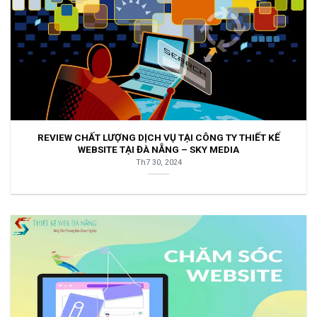
REVIEW CHẤT LƯỢNG DỊCH VỤ TẠI CÔNG TY THIẾT KẾ
WEBSITE TẠI ĐÀ NẴNG – SKY MEDIA
Th7 30, 2024