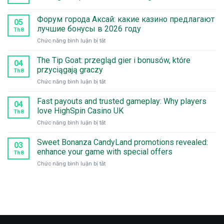
Форум города Аксай: какие казино предлагают
05
лучшие бонусы в 2026 году
Th8
ở
Chức năng bình luận bị tắt
Форум
города
The Tip Goat: przegląd gier i bonusów, które
04
Аксай:
przyciągają graczy
Th8
какие
ở
Chức năng bình luận bị tắt
казино
The
предлагают
Tip
Fast payouts and trusted gameplay: Why players
лучшие
04
Goat:
бонусы
love HighSpin Casino UK
Th8
przegląd
в
ở
Chức năng bình luận bị tắt
gier
2026
Fast
i
году
payouts
Sweet Bonanza CandyLand promotions revealed:
bonusów,
03
and
które
enhance your game with special offers
Th8
trusted
przyciągają
ở
Chức năng bình luận bị tắt
gameplay:
graczy
Sweet
Why
Bonanza
players
CandyLand
love
promotions
HighSpin
revealed:
Casino
enhance
UK
your