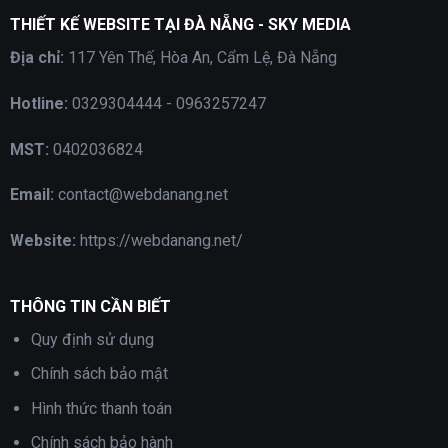
game
THIẾT KẾ WEBSITE TẠI ĐÀ NẴNG - SKY MEDIA
with
special
Địa chỉ:
117 Yên Thế, Hòa An, Cẩm Lệ, Đà Nẵng
offers
Hotline:
0329304444 - 0963257247
MST:
0402036824
Email:
contact@webdanang.net
Website:
https://webdanang.net/
THÔNG TIN CẦN BIẾT
Quy định sử dụng
Chính sách bảo mật
Hình thức thanh toán
Chính sách bảo hành