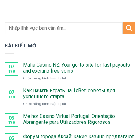
BÀI BIẾT MỚI
Mafia Casino NZ: Your go-to site for fast payouts
07
and exciting free spins
Th8
ở
Chức năng bình luận bị tắt
Mafia
Casino
Как начать играть на 1xBet: советы для
07
NZ:
успешного старта
Th8
Your
ở
Chức năng bình luận bị tắt
go-
Как
to
начать
Melhor Casino Virtual Portugal: Orientação
site
05
играть
for
Abrangente para Utilizadores Rigorosos
Th8
на
fast
1xBet:
payouts
Форум города Аксай: какие казино предлагают
советы
and
05