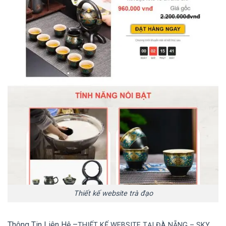
Thiết kế website trà đạo
Thông Tin Liên Hệ –
TH
IẾT KẾ WEBSITE TẠI ĐÀ NẴNG
– SKY