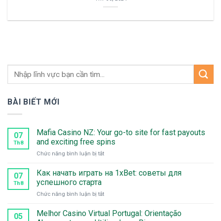
BÀI BIẾT MỚI
Mafia Casino NZ: Your go-to site for fast payouts
07
and exciting free spins
Th8
ở
Chức năng bình luận bị tắt
Mafia
Casino
Как начать играть на 1xBet: советы для
07
NZ:
успешного старта
Th8
Your
ở
Chức năng bình luận bị tắt
go-
Как
to
начать
Melhor Casino Virtual Portugal: Orientação
site
05
играть
for