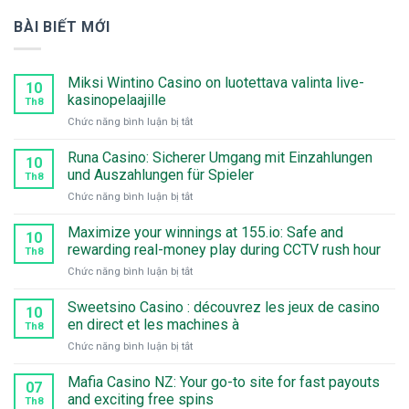
BÀI BIẾT MỚI
Miksi Wintino Casino on luotettava valinta live-
10
kasinopelaajille
Th8
ở
Chức năng bình luận bị tắt
Miksi
Wintino
Runa Casino: Sicherer Umgang mit Einzahlungen
10
Casino
und Auszahlungen für Spieler
Th8
on
ở
Chức năng bình luận bị tắt
luotettava
Runa
valinta
Casino:
Maximize your winnings at 155.io: Safe and
live-
10
Sicherer
kasinopelaajille
rewarding real-money play during CCTV rush hour
Th8
Umgang
ở
Chức năng bình luận bị tắt
mit
Maximize
Einzahlungen
your
Sweetsino Casino : découvrez les jeux de casino
und
10
winnings
Auszahlungen
en direct et les machines à
Th8
at
für
ở
Chức năng bình luận bị tắt
155.io:
Spieler
Sweetsino
Safe
Casino
Mafia Casino NZ: Your go-to site for fast payouts
and
07
:
rewarding
and exciting free spins
Th8
découvrez