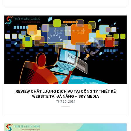
REVIEW CHẤT LƯỢNG DỊCH VỤ TẠI CÔNG TY THIẾT KẾ
WEBSITE TẠI ĐÀ NẴNG – SKY MEDIA
Th7 30, 2024