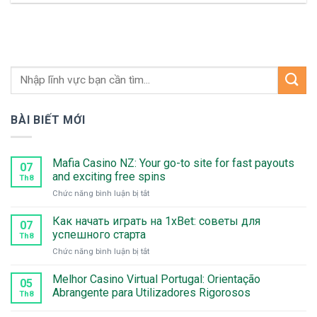
BÀI BIẾT MỚI
Mafia Casino NZ: Your go-to site for fast payouts
07
and exciting free spins
Th8
ở
Chức năng bình luận bị tắt
Mafia
Casino
Как начать играть на 1xBet: советы для
07
NZ:
успешного старта
Th8
Your
ở
Chức năng bình luận bị tắt
go-
Как
to
начать
Melhor Casino Virtual Portugal: Orientação
site
05
играть
for
Abrangente para Utilizadores Rigorosos
Th8
на
fast
1xBet:
payouts