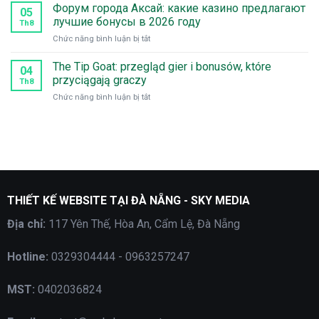
Форум города Аксай: какие казино предлагают
советы
and
05
для
лучшие бонусы в 2026 году
exciting
Th8
успешного
free
ở
Chức năng bình luận bị tắt
старта
spins
Форум
города
The Tip Goat: przegląd gier i bonusów, które
04
Аксай:
przyciągają graczy
Th8
какие
ở
Chức năng bình luận bị tắt
казино
The
предлагают
Tip
лучшие
Goat:
бонусы
przegląd
в
gier
2026
i
году
bonusów,
które
THIẾT KẾ WEBSITE TẠI ĐÀ NẴNG - SKY MEDIA
przyciągają
graczy
Địa chỉ:
117 Yên Thế, Hòa An, Cẩm Lệ, Đà Nẵng
Hotline:
0329304444 - 0963257247
MST:
0402036824