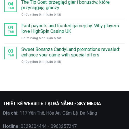
города
The Tip Goat: przegląd gier i bonusów, które
04
Аксай:
przyciągają graczy
Th8
какие
ở
Chức năng bình luận bị tắt
казино
The
предлагают
Tip
Fast payouts and trusted gameplay: Why players
лучшие
04
Goat:
бонусы
love HighSpin Casino UK
Th8
przegląd
в
ở
Chức năng bình luận bị tắt
gier
2026
Fast
i
году
payouts
Sweet Bonanza CandyLand promotions revealed:
bonusów,
03
and
które
enhance your game with special offers
Th8
trusted
przyciągają
ở
Chức năng bình luận bị tắt
gameplay:
graczy
Sweet
Why
Bonanza
players
CandyLand
love
promotions
HighSpin
revealed:
Casino
enhance
UK
your
game
THIẾT KẾ WEBSITE TẠI ĐÀ NẴNG - SKY MEDIA
with
special
Địa chỉ:
117 Yên Thế, Hòa An, Cẩm Lệ, Đà Nẵng
offers
Hotline:
0329304444 - 0963257247