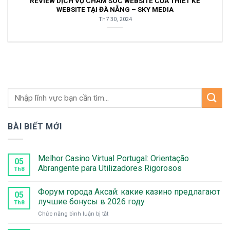
REVIEW DỊCH VỤ CHĂM SÓC WEBSITE CỦA THIẾT KẾ
WEBSITE TẠI ĐÀ NẴNG – SKY MEDIA
Th7 30, 2024
BÀI BIẾT MỚI
Melhor Casino Virtual Portugal: Orientação
05
Abrangente para Utilizadores Rigorosos
Th8
Форум города Аксай: какие казино предлагают
05
лучшие бонусы в 2026 году
Th8
ở
Chức năng bình luận bị tắt
Форум