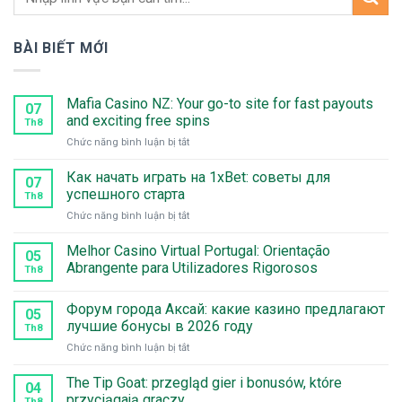
BÀI BIẾT MỚI
Mafia Casino NZ: Your go-to site for fast payouts
07
and exciting free spins
Th8
ở
Chức năng bình luận bị tắt
Mafia
Casino
Как начать играть на 1xBet: советы для
07
NZ:
успешного старта
Th8
Your
ở
Chức năng bình luận bị tắt
go-
Как
to
начать
Melhor Casino Virtual Portugal: Orientação
site
05
играть
for
Abrangente para Utilizadores Rigorosos
Th8
на
fast
1xBet:
payouts
Форум города Аксай: какие казино предлагают
советы
and
05
для
лучшие бонусы в 2026 году
exciting
Th8
успешного
free
ở
Chức năng bình luận bị tắt
старта
spins
Форум
города
The Tip Goat: przegląd gier i bonusów, które
04
Аксай:
przyciągają graczy
Th8