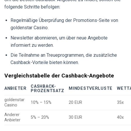
folgende Schritte befolgen:
Regelmäßige Überprüfung der Promotions-Seite von
goldenstar Casino.
Newsletter abonnieren, um über neue Angebote
informiert zu werden.
Die Teilnahme an Treueprogrammen, die zusätzliche
Cashback-Vorteile bieten können.
Vergleichstabelle der Cashback-Angebote
CASHBACK-
ANBIETER
MINDESTVERLUSTE
WETT
PROZENTSATZ
goldenstar
10% – 15%
20 EUR
35x
Casino
Anderer
5% – 20%
30 EUR
40x
Anbieter