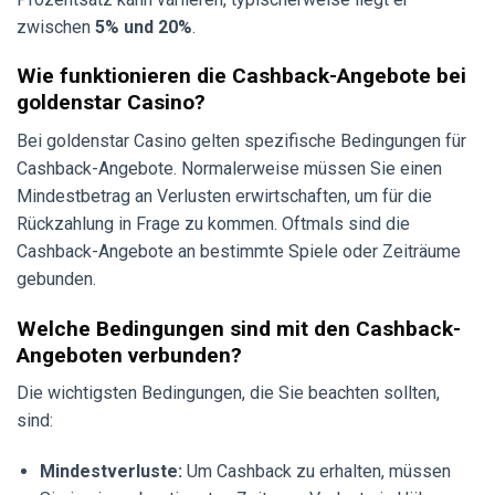
zwischen
5% und 20%
.
Wie funktionieren die Cashback-Angebote bei
goldenstar Casino?
Bei goldenstar Casino gelten spezifische Bedingungen für
Cashback-Angebote. Normalerweise müssen Sie einen
Mindestbetrag an Verlusten erwirtschaften, um für die
Rückzahlung in Frage zu kommen. Oftmals sind die
Cashback-Angebote an bestimmte Spiele oder Zeiträume
gebunden.
Welche Bedingungen sind mit den Cashback-
Angeboten verbunden?
Die wichtigsten Bedingungen, die Sie beachten sollten,
sind:
Mindestverluste:
Um Cashback zu erhalten, müssen