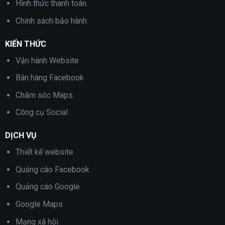
Hình thức thanh toán
Chính sách bảo hành
KIẾN THỨC
Vận hành Website
Bán hàng Facebook
Chăm sóc Maps
Công cụ Social
DỊCH VỤ
Thiết kế website
Quảng cáo Facebook
Quảng cáo Google
Google Maps
Mạng xã hội