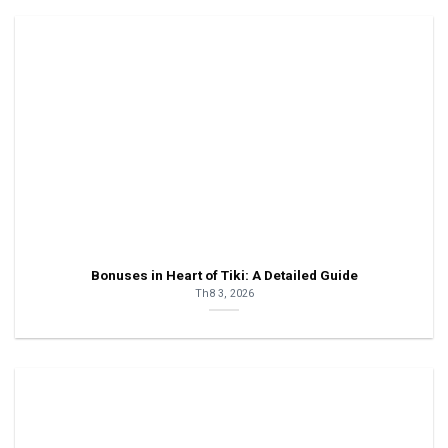
Bonuses in Heart of Tiki: A Detailed Guide
Th8 3, 2026