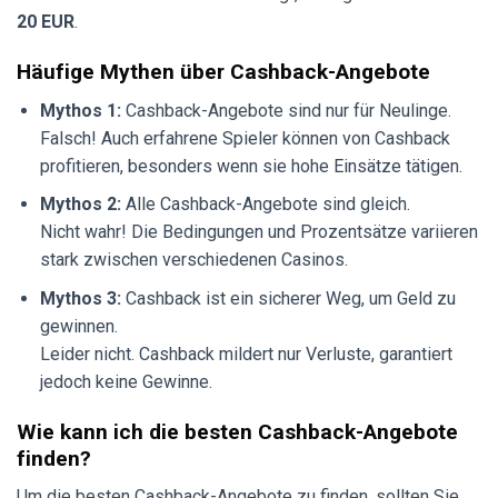
20 EUR
.
Häufige Mythen über Cashback-Angebote
Mythos 1:
Cashback-Angebote sind nur für Neulinge.
Falsch! Auch erfahrene Spieler können von Cashback
profitieren, besonders wenn sie hohe Einsätze tätigen.
Mythos 2:
Alle Cashback-Angebote sind gleich.
Nicht wahr! Die Bedingungen und Prozentsätze variieren
stark zwischen verschiedenen Casinos.
Mythos 3:
Cashback ist ein sicherer Weg, um Geld zu
gewinnen.
Leider nicht. Cashback mildert nur Verluste, garantiert
jedoch keine Gewinne.
Wie kann ich die besten Cashback-Angebote
finden?
Um die besten Cashback-Angebote zu finden, sollten Sie