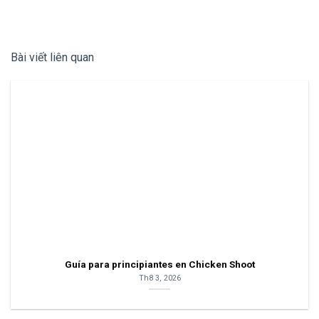
Bài viết liên quan
Guía para principiantes en Chicken Shoot
Th8 3, 2026