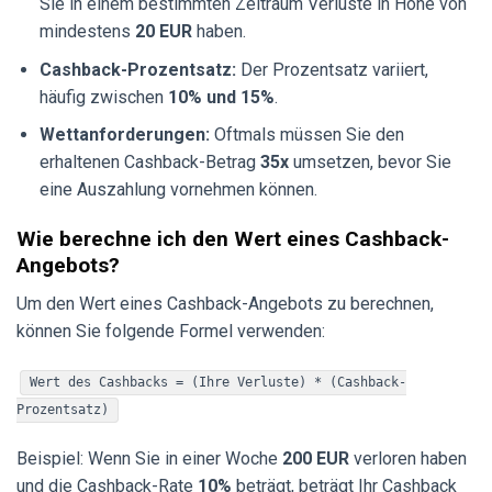
Sie in einem bestimmten Zeitraum Verluste in Höhe von
mindestens
20 EUR
haben.
Cashback-Prozentsatz:
Der Prozentsatz variiert,
häufig zwischen
10% und 15%
.
Wettanforderungen:
Oftmals müssen Sie den
erhaltenen Cashback-Betrag
35x
umsetzen, bevor Sie
eine Auszahlung vornehmen können.
Wie berechne ich den Wert eines Cashback-
Angebots?
Um den Wert eines Cashback-Angebots zu berechnen,
können Sie folgende Formel verwenden:
Wert des Cashbacks = (Ihre Verluste) * (Cashback-
Prozentsatz)
Beispiel: Wenn Sie in einer Woche
200 EUR
verloren haben
und die Cashback-Rate
10%
beträgt, beträgt Ihr Cashback