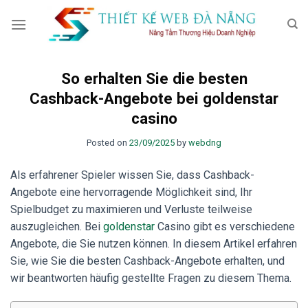
Skip
to
content
So erhalten Sie die besten
Cashback-Angebote bei goldenstar
casino
Posted on
23/09/2025
by
webdng
Als erfahrener Spieler wissen Sie, dass Cashback-
Angebote eine hervorragende Möglichkeit sind, Ihr
Spielbudget zu maximieren und Verluste teilweise
auszugleichen. Bei
goldenstar
Casino gibt es verschiedene
Angebote, die Sie nutzen können. In diesem Artikel erfahren
Sie, wie Sie die besten Cashback-Angebote erhalten, und
wir beantworten häufig gestellte Fragen zu diesem Thema.