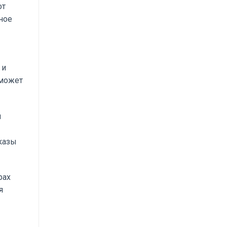
от
ное
 и
 может
и
казы
рах
я