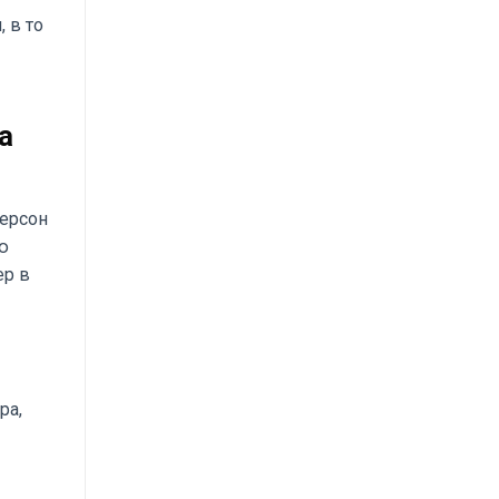
 в то
а
персон
ю
ер в
ра,