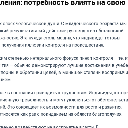
ения: потребность влиять на свою
х слоях человеческой души. С младенческого возраста мы
який результативный действие руководства обстановкой
жностях. Эта нужда столь мощна, что индивиды готовы
 получения иллюзии контроля на происшествия.
им степенью интернального фокуса пинап контроля — те, к
ытия — обычно демонстрируют лучшие достижения в учёбе
 упорны в обретении целей, в меньшей степени восприимч
нием.
ле в состоянии приводить к трудностям. Индивиды, котор
иченную тревожность и могут уклоняться от обстоятельств
ий. Это сокращает их возможности для роста и развития,
осятся как раз с покиданием из области благополучия.
венно воздействуют на восприятие власти. В