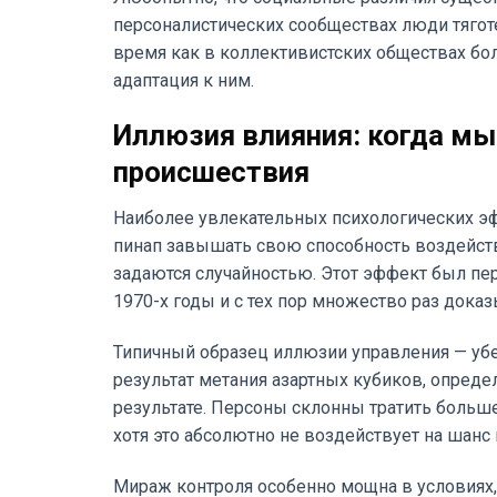
персоналистических сообществах люди тягот
время как в коллективистских обществах бол
адаптация к ним.
Иллюзия влияния: когда мы
происшествия
Наиболее увлекательных психологических э
пинап завышать свою способность воздейст
задаются случайностью. Этот эффект был пе
1970-х годы и с тех пор множество раз дока
Типичный образец иллюзии управления — убеж
результат метания азартных кубиков, опреде
результате. Персоны склонны тратить больше
хотя это абсолютно не воздействует на шан
Мираж контроля особенно мощна в условиях,