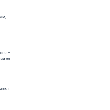
ам,
анно —
ии со
сняет