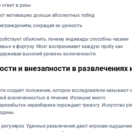
 ответ в разы
ют мотивацию дольше абсолютных побед
награждениям, сокращая их ценность
собствует объяснить, почему индивиды способны часами
авык и фортуну. Мозг воспринимает каждую пробу как
удерживая высокий уровень включенности.
сти и внезапности в развлечениях 
сти создаёт положение, которое исследователи называют 
ной вовлечённостью в течение. Излишне много
ереизбыток неразберихи порождает тревогу. Искусство pin
едины.
ся регулярно. Удачные развлечения дают игрокам ощущение