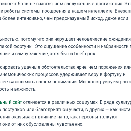
риносят больше счастья, чем заслуженные достижения. Эт
и работы системы поощрения в нашем интеллекте. Внезап
более интенсивно, чем предсказуемый исход, даже если
ьностью, потому что она нарушает человеческие ожидания
пекой фортуны. Это ощущение особенности и избранности
ие и самоуважение, хотя бы на brief срок.
ировать удачные обстоятельства ярче, чем поражения ил
мнемонических процессов удерживает веру в фортуну и
олее важными в нашем понимании. Мы конструируем расс
ость и важность.
ьный сайт
отличается в различных социумах. В ряде культу
 поступков или благоприятной участи, в других — как чиста
ения оказывают влияние на то, как персоны толкуют
о они от них обусловлены чувственно.