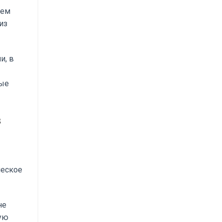
аем
из
и, в
ные
в
ческое
не
ую