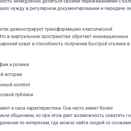
ность немедленно делиться своими переживаниями с бо
вало нужду в регулярном документировании и передаче л
сетях демонстрирует трансформацию классической
Это в виртуальном пространстве обретает инновационные
широкий охват и способность получения быстрой отклика в
фии и ролики
й истории
анный контент
ссовой публики
ет и свои характеристики. Она часто имеет более
мым общением, но при этом дает возможность охватить г
инения по интересам, где можно найти людей со схожим