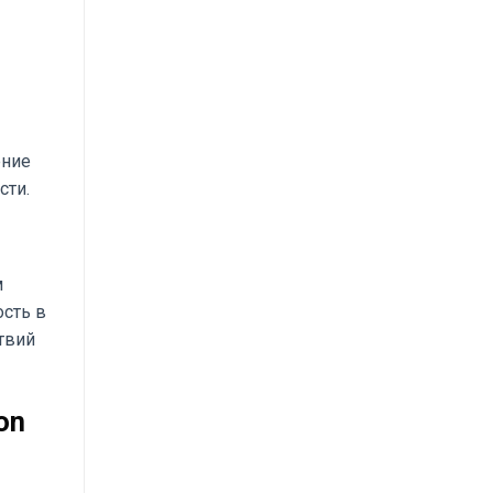
ение
сти.
м
ость в
твий
on