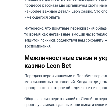
процессе рассказа мы организуем хаотичные
наиболее важные детали Leon Casino. Это сп
имеющегося опыта.
Интересно, что приятные переживания облад
то время как негативные эмоции часто теря
защитой психики, содействуя нам сохранять
воспоминания.
Межличностные связи и укр
казино Leon Bet
Передача переживаниями в Леонбетс зеркал
межличностных отношений. Когда люди деля
пространство, которое объединяет их и поро
Общее анализ переживаний от Леонбетс зерк
просто усваивают данные, они эмпатически