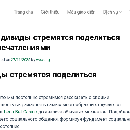
Trang chủ
Giới thiệu
Mẫu giao diện
Dịch vụ
индивиды стремятся поделиться
печатлениями
ted on
27/11/2025
by
webdng
ды стремятся поделиться
что мы постоянно стремимся рассказать о своими
нность выражается в самых многообразных случаях: от
 в
Leon Bet Casino
до анализа обычных моментов. Подобно
его социального общения, формируя фундамент социаль
остояние.