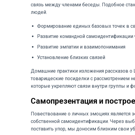
связь между членами беседы. Подобное ста
людей.
Формирование единых базовых точек в с
Развитие командной самоидентификации 
Развитие эмпатии и взаимопонимания
Установление близких связей
Домашние практики изложения рассказов о L
товарищеские посиделки с рассмотрением н
которые укрепляют связи внутри группы и 
Самопрезентация и построе
Повествование о личных эмоциях является
собственной самоидентификации. Через выбор
поставить упор, мы доносим близким свои у