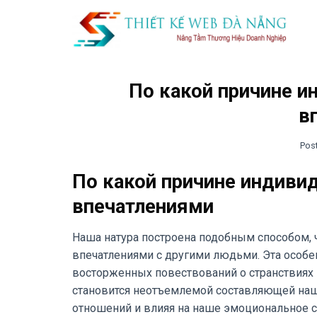
Skip
to
content
По какой причине 
в
Pos
По какой причине индиви
впечатлениями
Наша натура построена подобным способом, 
впечатлениями с другими людьми. Эта особе
восторженных повествований о странствиях
становится неотъемлемой составляющей наш
отношений и влияя на наше эмоциональное с