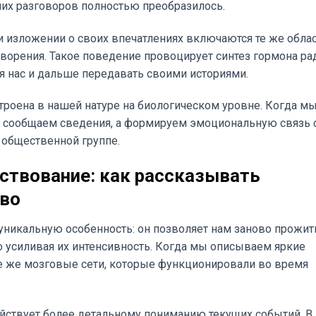
ших разговоров полностью преобразилось.
и изложении о своих впечатлениях включаются те же обла
творения. Такое поведение провоцирует синтез гормона ра
 нас и дальше передавать своими историями.
роена в нашей натуре на биологическом уровне. Когда м
то сообщаем сведения, а формируем эмоциональную связь 
 общественной группе.
ествование: как рассказывать
ово
никальную особенность: он позволяет нам заново прожит
о усиливая их интенсивность. Когда мы описываем яркие
те же мозговые сети, которые функционировали во время
йствует более детальному пониманию текущих событий. В