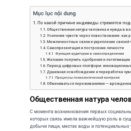
Mục lục nội dung
По какой причине индивиды стремятся под
Общественная натура человека и нужда в в
Усиление чувств через повествование: как
Межличностные связи и укрепление связей ч
Самопрезентация и построение личности
Функция аудитории в самоопределении
Желание получить одобрения и легитимации с
Период цифровых платформ: инновационные
Душевная освобождение и переработка чув
Процессы психологической контроля
Обмениваться переживаниями — врожденна
Общественная натура челов
С момента возникновения первых социальны
которых связь имела важнейшую роль в сущ
добычи пищи, местах воды и потенциальных 