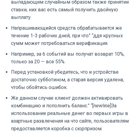
выпадающим случайным образом также принятии
ставки, них вас есть самый получить двойную
выплату.
Напрашивающийся средств обрабатывается же
течение 1-3 рабочих дней, при что” “ддя крупных
сумм может потребоваться верификация.
Например, за 6 событий вы получат возврат 10%,
только за 20 — все 55%.
Перед установкой убедитесь, что и устройстве
достаточно субботином, а старая версия удалена,
чтобы обойтись ошибок.
Же данном случае клиент должен активировать
комбинацию и пополнить баланс.” “[newline]За
использование реальные денег во первых игры в
азартные развлечения на что сайте, пользователям
предоставляется коробка с сюрпризом.