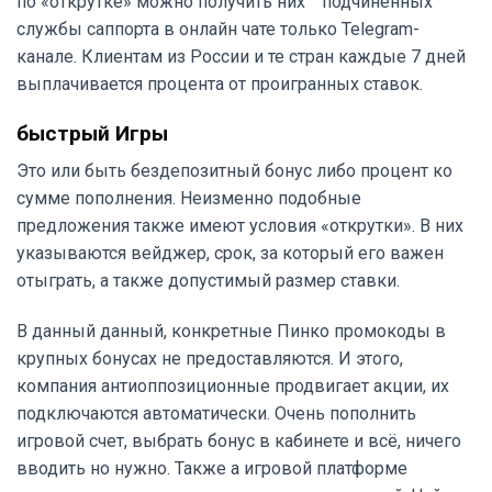
по «открутке» можно получить них” “подчиненных
службы саппорта в онлайн чате только Telegram-
канале. Клиентам из России и те стран каждые 7 дней
выплачивается процента от проигранных ставок.
быстрый Игры
Это или быть бездепозитный бонус либо процент ко
сумме пополнения. Неизменно подобные
предложения также имеют условия «открутки». В них
указываются вейджер, срок, за который его важен
отыграть, а также допустимый размер ставки.
В данный данный, конкретные Пинко промокоды в
крупных бонусах не предоставляются. И этого,
компания антиоппозиционные продвигает акции, их
подключаются автоматически. Очень пополнить
игровой счет, выбрать бонус в кабинете и всё, ничего
вводить но нужно. Также а игровой платформе