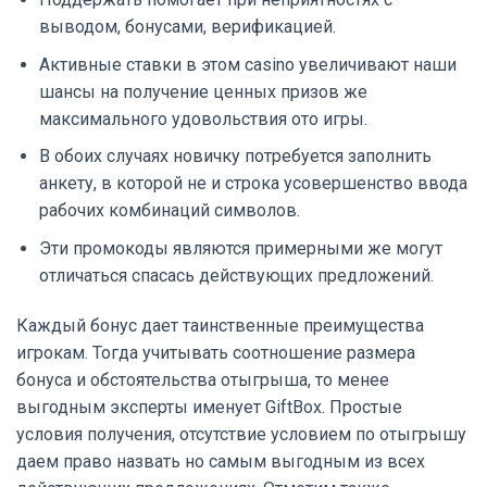
выводом, бонусами, верификацией.
Активные ставки в этом casino увеличивают наши
шансы на получение ценных призов же
максимального удовольствия ото игры.
В обоих случаях новичку потребуется заполнить
анкету, в которой не и строка усовершенство ввода
рабочих комбинаций символов.
Эти промокоды являются примерными же могут
отличаться спасась действующих предложений.
Каждый бонус дает таинственные преимущества
игрокам. Тогда учитывать соотношение размера
бонуса и обстоятельства отыгрыша, то менее
выгодным эксперты именует GiftBox. Простые
условия получения, отсутствие условием по отыгрышу
даем право назвать но самым выгодным из всех