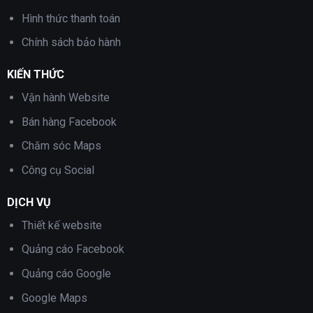
Hình thức thanh toán
Chính sách bảo hành
KIẾN THỨC
Vận hành Website
Bán hàng Facebook
Chăm sóc Maps
Công cụ Social
DỊCH VỤ
Thiết kế website
Quảng cáo Facebook
Quảng cáo Google
Google Maps