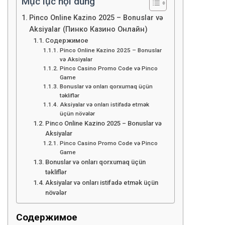
Mục lục nội dung
Pinco Online Kazino 2025 – Bonuslar və
Aksiyalar (Пинко Казино Онлайн)
Содержимое
Pinco Online Kazino 2025 – Bonuslar
və Aksiyalar
Pinco Casino Promo Code və Pinco
Game
Bonuslar və onları qorxumaq üçün
təkliflər
Aksiyalar və onları istifadə etmək
üçün növələr
Pinco Online Kazino 2025 – Bonuslar və
Aksiyalar
Pinco Casino Promo Code və Pinco
Game
Bonuslar və onları qorxumaq üçün
təkliflər
Aksiyalar və onları istifadə etmək üçün
növələr
Содержимое