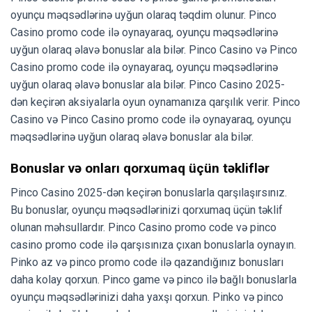
oyunçu məqsədlərinə uyğun olaraq təqdim olunur. Pinco
Casino promo code ilə oynayaraq, oyunçu məqsədlərinə
uyğun olaraq əlavə bonuslar ala bilər. Pinco Casino və Pinco
Casino promo code ilə oynayaraq, oyunçu məqsədlərinə
uyğun olaraq əlavə bonuslar ala bilər. Pinco Casino 2025-
dən keçirən aksiyalarla oyun oynamanıza qarşılık verir. Pinco
Casino və Pinco Casino promo code ilə oynayaraq, oyunçu
məqsədlərinə uyğun olaraq əlavə bonuslar ala bilər.
Bonuslar və onları qorxumaq üçün təkliflər
Pinco Casino 2025-dən keçirən bonuslarla qarşılaşırsınız.
Bu bonuslar, oyunçu məqsədlərinizi qorxumaq üçün təklif
olunan məhsullardır. Pinco Casino promo code və pinco
casino promo code ilə qarşısınıza çıxan bonuslarla oynayın.
Pinko az və pinco promo code ilə qazandığınız bonusları
daha kolay qorxun. Pinco game və pinco ilə bağlı bonuslarla
oyunçu məqsədlərinizi daha yaxşı qorxun. Pinko və pinco