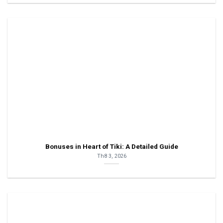
Bonuses in Heart of Tiki: A Detailed Guide
Th8 3, 2026