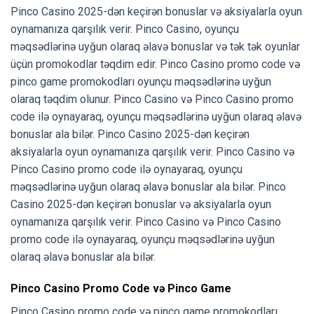
Pinco Casino 2025-dən keçirən bonuslar və aksiyalarla oyun
oynamanıza qarşılık verir. Pinco Casino, oyunçu
məqsədlərinə uyğun olaraq əlavə bonuslar və tək tək oyunlar
üçün promokodlar təqdim edir. Pinco Casino promo code və
pinco game promokodları oyunçu məqsədlərinə uyğun
olaraq təqdim olunur. Pinco Casino və Pinco Casino promo
code ilə oynayaraq, oyunçu məqsədlərinə uyğun olaraq əlavə
bonuslar ala bilər. Pinco Casino 2025-dən keçirən
aksiyalarla oyun oynamanıza qarşılık verir. Pinco Casino və
Pinco Casino promo code ilə oynayaraq, oyunçu
məqsədlərinə uyğun olaraq əlavə bonuslar ala bilər. Pinco
Casino 2025-dən keçirən bonuslar və aksiyalarla oyun
oynamanıza qarşılık verir. Pinco Casino və Pinco Casino
promo code ilə oynayaraq, oyunçu məqsədlərinə uyğun
olaraq əlavə bonuslar ala bilər.
Pinco Casino Promo Code və Pinco Game
Pinco Casino promo code və pinco game promokodları