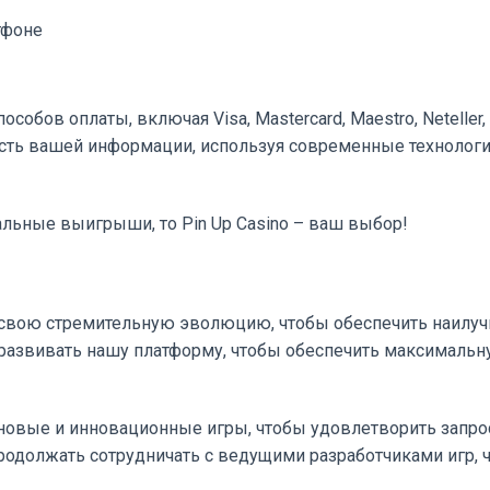
тфоне
бов оплаты, включая Visa, Mastercard, Maestro, Neteller, S
ость вашей информации, используя современные технолог
еальные выигрыши, то Pin Up Casino – ваш выбор!
 свою стремительную эволюцию, чтобы обеспечить наилу
 развивать нашу платформу, чтобы обеспечить максималь
ь новые и инновационные игры, чтобы удовлетворить запр
одолжать сотрудничать с ведущими разработчиками игр, 