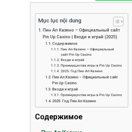
Mục lục nội dung
Пин Ап Казино – Официальный сайт
Pin Up Casino | Входи и играй (2025)
Содержимое
Пин Ап Казино – Официальный
сайт Pin Up Casino
Входи и играй
Преимущества игры в Pin Up Casino
2025: Год Пин Ап Казино
Пин Ап Казино – Официальный сайт
Pin Up Casino
Входи и играй
Преимущества игры в Pin Up Casino
2025: Год Пин Ап Казино
Содержимое