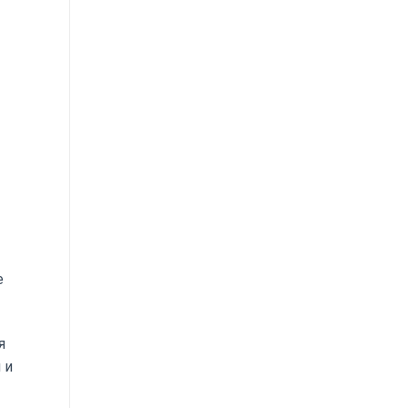
with
special
offers
е
я
 и