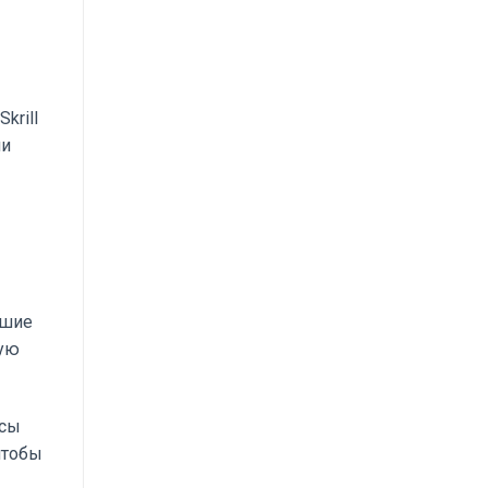
krill
ии
чшие
ную
осы
чтобы