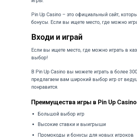
игры.
Pin Up Casino – это официальный сайт, кото
бонусы. Если вы ищете место, где можно игра
Входи и играй
Если вы ищете место, где можно играть в ка
выбор!
В Pin Up Casino вы можете играть в более 30
предлагаем вам широкий выбор игр от ведущи
понравится.
Преимущества игры в Pin Up Casino
Большой выбор игр
Высокие ставки и выигрыши
Промокоды и бонусы для новых игроков