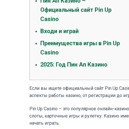
Пин Ап Казино –
Официальный сайт Pin Up
Casino
Входи и играй
Преимущества игры в Pin Up
Casino
2025: Год Пин Ап Казино
Если вы ищете официальный сайт Pin Up Casi
аспекты работы казино, от регистрации до и
Pin Up Casino – это популярное онлайн-казин
слоты, карточные игры и рулетку. Казино им
начать играть.