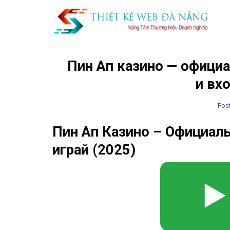
Skip
to
content
Пин Ап казино — официа
и вх
Pos
Пин Ап Казино – Официальн
играй (2025)
▶