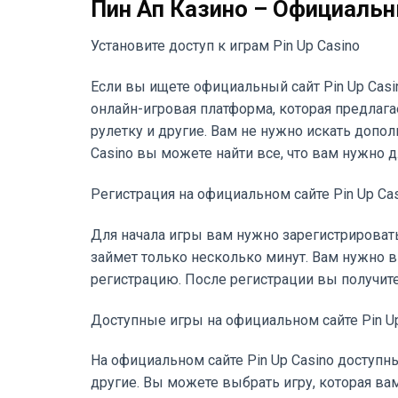
Пин Ап Казино – Официальны
Установите доступ к играм Pin Up Casino
Если вы ищете официальный сайт Pin Up Casino
онлайн-игровая платформа, которая предлага
рулетку и другие. Вам не нужно искать допо
Casino вы можете найти все, что вам нужно д
Регистрация на официальном сайте Pin Up Ca
Для начала игры вам нужно зарегистрироватьс
займет только несколько минут. Вам нужно 
регистрацию. После регистрации вы получите 
Доступные игры на официальном сайте Pin Up
На официальном сайте Pin Up Casino доступны
другие. Вы можете выбрать игру, которая вам