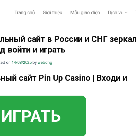
Trang chủ
Giới thiệu
Mẫu giao diện
Dịch vụ
льный сайт в России и СНГ зерка
од войти и играть
ted on
14/08/2025
by
webdng
ый сайт Pin Up Casino | Входи и
️ ИГРАТЬ