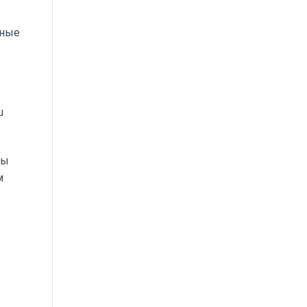
ьные
ш
Мы
м