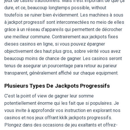
jeux de casino traditionnels. Mais il est important de que ça
dure, et ce, beaucoup longtemps possible, without
toutefois se ruiner bien évidemment. Les machines à sous
à jackpot progressif sont interconnectées no meio de elles
grâce à un réseau d’appareils qui permettent de décrocher
une meilleur commune. Contrairement aux jackpots fixes
dieses casinos en ligne, si vous pouvez épargner
objectivement des haut plus gros, sobre vérité vous avez
beaucoup moins de chance de gagner. Les casinos seront
tenus de asegurar un pourcentage para retour au parieur
transparent, généralement affiché sur chaque equipment.
Plusieurs Types De Jackpots Progressifs
C’est la point of view de gagner leur somme
potentiellement énorme qui les fait que si populaires. Je
vous invite à approfondir vos instruction en explorant nos
casinos et nos jeux offrant kklk jackpots progressifs.
Plongez dans des occasions de jeu exaltants et offrez-