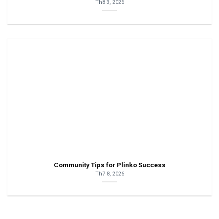
Th8 3, 2026
Community Tips for Plinko Success
Th7 8, 2026