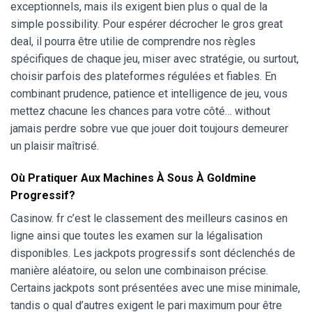
exceptionnels, mais ils exigent bien plus o qual de la
simple possibility. Pour espérer décrocher le gros great
deal, il pourra être utilie de comprendre nos règles
spécifiques de chaque jeu, miser avec stratégie, ou surtout,
choisir parfois des plateformes régulées et fiables. En
combinant prudence, patience et intelligence de jeu, vous
mettez chacune les chances para votre côté… without
jamais perdre sobre vue que jouer doit toujours demeurer
un plaisir maîtrisé.
Où Pratiquer Aux Machines À Sous À Goldmine
Progressif?
Casinow. fr c’est le classement des meilleurs casinos en
ligne ainsi que toutes les examen sur la légalisation
disponibles. Les jackpots progressifs sont déclenchés de
manière aléatoire, ou selon une combinaison précise.
Certains jackpots sont présentées avec une mise minimale,
tandis o qual d’autres exigent le pari maximum pour être