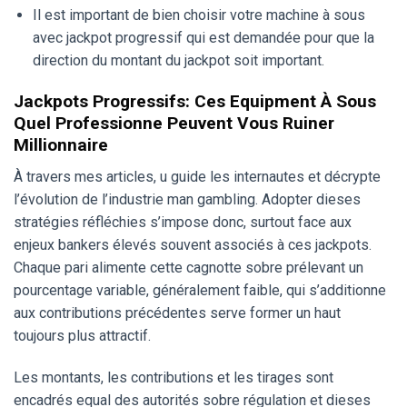
Il est important de bien choisir votre machine à sous
avec jackpot progressif qui est demandée pour que la
direction du montant du jackpot soit important.
Jackpots Progressifs: Ces Equipment À Sous
Quel Professionne Peuvent Vous Ruiner
Millionnaire
À travers mes articles, u guide les internautes et décrypte
l’évolution de l’industrie man gambling. Adopter dieses
stratégies réfléchies s’impose donc, surtout face aux
enjeux bankers élevés souvent associés à ces jackpots.
Chaque pari alimente cette cagnotte sobre prélevant un
pourcentage variable, généralement faible, qui s’additionne
aux contributions précédentes serve former un haut
toujours plus attractif.
Les montants, les contributions et les tirages sont
encadrés equal des autorités sobre régulation et dieses