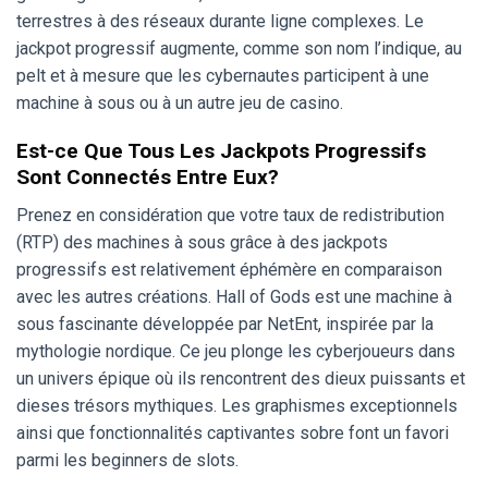
terrestres à des réseaux durante ligne complexes. Le
jackpot progressif augmente, comme son nom l’indique, au
pelt et à mesure que les cybernautes participent à une
machine à sous ou à un autre jeu de casino.
Est-ce Que Tous Les Jackpots Progressifs
Sont Connectés Entre Eux?
Prenez en considération que votre taux de redistribution
(RTP) des machines à sous grâce à des jackpots
progressifs est relativement éphémère en comparaison
avec les autres créations. Hall of Gods est une machine à
sous fascinante développée par NetEnt, inspirée par la
mythologie nordique. Ce jeu plonge les cyberjoueurs dans
un univers épique où ils rencontrent des dieux puissants et
dieses trésors mythiques. Les graphismes exceptionnels
ainsi que fonctionnalités captivantes sobre font un favori
parmi les beginners de slots.