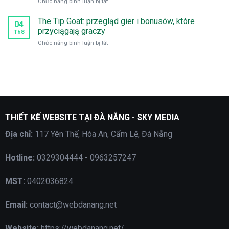
ở
Chức năng bình luận bị tắt
старта
spins
Форум
города
The Tip Goat: przegląd gier i bonusów, które
04
Аксай:
przyciągają graczy
Th8
какие
ở
Chức năng bình luận bị tắt
казино
The
предлагают
Tip
лучшие
Goat:
бонусы
przegląd
в
gier
2026
i
году
bonusów,
które
THIẾT KẾ WEBSITE TẠI ĐÀ NẴNG - SKY MEDIA
przyciągają
graczy
Địa chỉ:
117 Yên Thế, Hòa An, Cẩm Lệ, Đà Nẵng
Hotline:
0329304444 - 0963257247
MST:
0402036824
Email:
contact@webdanang.net
Website:
https://webdanang.net/