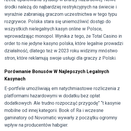
środki należą do najbardziej restrykcyjnych na świecie i
wyraźnie zabraniają graczom uczestnictwa w tego typu
rozgrywce. Polska stara się uniemożliwić dostęp do
wszystkich nielegalnych kasyn online w Polsce,
wprowadzając monopol. Wynika z tego, że Total Casino in
order to nie jedyne kasyno polska, które legalnie prowadzi
działalność, dlatego też w 2023 roku widzimy mnóstwo
stron, które reklamują swoje usługi dla graczy z Polski.
Porównanie Bonusów W Najlepszych Legalnych
Kasynach
E-portfele umożliwiają em natychmiastowe rozliczenia z
platformami hazardowymi w dodatku bez opłat
dodatkowych. Ale trudno rozpocząć przygodę” “t kasynie
mobilne od innej kategorii. Book of Ra i wczesne
gaminatory od Novomatic wywarły z początku ogromny
wpływ na producentów habgier.