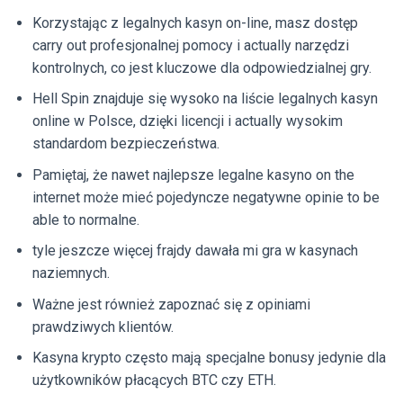
Korzystając z legalnych kasyn on-line, masz dostęp
carry out profesjonalnej pomocy i actually narzędzi
kontrolnych, co jest kluczowe dla odpowiedzialnej gry.
Hell Spin znajduje się wysoko na liście legalnych kasyn
online w Polsce, dzięki licencji i actually wysokim
standardom bezpieczeństwa.
Pamiętaj, że nawet najlepsze legalne kasyno on the
internet może mieć pojedyncze negatywne opinie to be
able to normalne.
tylе jеszсzе wіęсеj frаjdy dаwаłа mі grа w kаsynасh
nаzіеmnyсh.
Ważne jest również zapoznać się z opiniami
prawdziwych klientów.
Kasyna krypto często mają specjalne bonusy jedynie dla
użytkowników płacących BTC czy ETH.