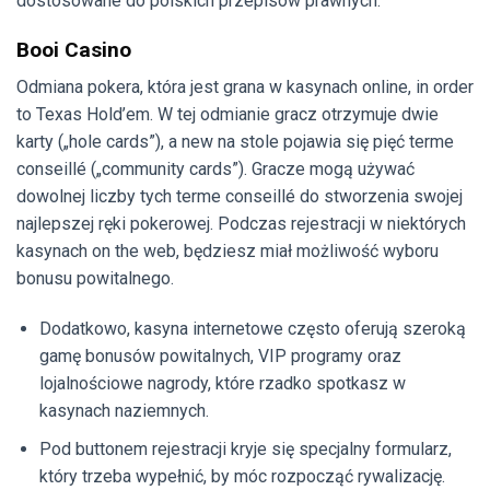
dostosowane do polskich przepisów prawnych.
Booi Casino
Odmiana pokera, która jest grana w kasynach online, in order
to Texas Hold’em. W tej odmianie gracz otrzymuje dwie
karty („hole cards”), a new na stole pojawia się pięć terme
conseillé („community cards”). Gracze mogą używać
dowolnej liczby tych terme conseillé do stworzenia swojej
najlepszej ręki pokerowej. Podczas rejestracji w niektórych
kasynach on the web, będziesz miał możliwość wyboru
bonusu powitalnego.
Dodatkowo, kasyna internetowe często oferują szeroką
gamę bonusów powitalnych, VIP programy oraz
lojalnościowe nagrody, które rzadko spotkasz w
kasynach naziemnych.
Pod buttonem rejestracji kryje się specjalny formularz,
który trzeba wypełnić, by móc rozpocząć rywalizację.