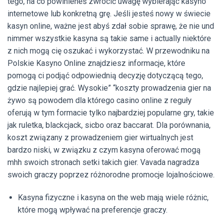
tego, na co powinieneś zwrócić uwagę wybierając kasyno
internetowe lub konkretną grę. Jeśli jesteś nowy w świecie
kasyn online, ważne jest abyś zdał sobie sprawę, że nie und
nimmer wszystkie kasyna są takie same i actually niektóre
z nich mogą cię oszukać i wykorzystać. W przewodniku na
Polskie Kasyno Online znajdziesz informacje, które
pomogą ci podjąć odpowiednią decyzję dotyczącą tego,
gdzie najlepiej grać. Wysokie” “koszty prowadzenia gier na
żywo są powodem dla którego casino online z reguły
oferują w tym formacie tylko najbardziej popularne gry, takie
jak ruletka, blackcjack, sicbo oraz baccarat. Dla porównania,
koszt związany z prowadzeniem gier wirtualnych jest
bardzo niski, w związku z czym kasyna oferować mogą
mhh swoich stronach setki takich gier. Vavada nagradza
swoich graczy poprzez różnorodne promocje lojalnościowe.
Kasyna fizyczne i kasyna on the web mają wiele różnic,
które mogą wpływać na preferencje graczy.