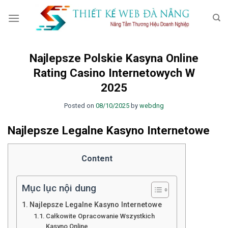
Skip
to
content
Najlepsze Polskie Kasyna Online
Rating Casino Internetowych W
2025
Posted on
08/10/2025
by
webdng
Najlepsze Legalne Kasyno Internetowe
Content
Mục lục nội dung
Najlepsze Legalne Kasyno Internetowe
Całkowite Opracowanie Wszystkich
Kasyno Online