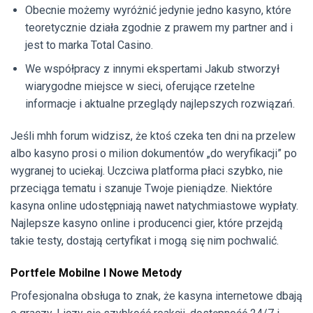
Obecnie możemy wyróżnić jedynie jedno kasyno, które
teoretycznie działa zgodnie z prawem my partner and i
jest to marka Total Casino.
We współpracy z innymi ekspertami Jakub stworzył
wiarygodne miejsce w sieci, oferujące rzetelne
informacje i aktualne przeglądy najlepszych rozwiązań.
Jeśli mhh forum widzisz, że ktoś czeka ten dni na przelew
albo kasyno prosi o milion dokumentów „do weryfikacji” po
wygranej to uciekaj. Uczciwa platforma płaci szybko, nie
przeciąga tematu i szanuje Twoje pieniądze. Niektóre
kasyna online udostępniają nawet natychmiastowe wypłaty.
Najlepsze kasyno online i producenci gier, które przejdą
takie testy, dostają certyfikat i mogą się nim pochwalić.
Portfele Mobilne I Nowe Metody
Profesjonalna obsługa to znak, że kasyna internetowe dbają