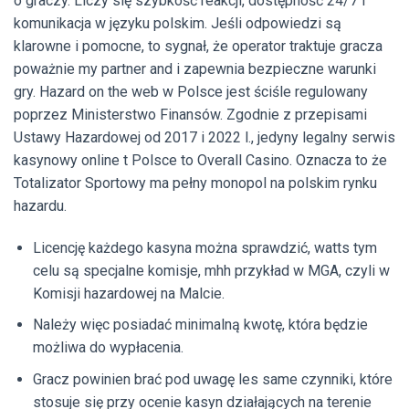
o graczy. Liczy się szybkość reakcji, dostępność 24/7 i
komunikacja w języku polskim. Jeśli odpowiedzi są
klarowne i pomocne, to sygnał, że operator traktuje gracza
poważnie my partner and i zapewnia bezpieczne warunki
gry. Hazard on the web w Polsce jest ściśle regulowany
poprzez Ministerstwo Finansów. Zgodnie z przepisami
Ustawy Hazardowej od 2017 i 2022 l., jedyny legalny serwis
kasynowy online t Polsce to Overall Casino. Oznacza to że
Totalizator Sportowy ma pełny monopol na polskim rynku
hazardu.
Licencję każdego kasyna można sprawdzić, watts tym
celu są specjalne komisje, mhh przykład w MGA, czyli w
Komisji hazardowej na Malcie.
Należy więc posiadać minimalną kwotę, która będzie
możliwa do wypłacenia.
Gracz powinien brać pod uwagę les same czynniki, które
stosuje się przy ocenie kasyn działających na terenie