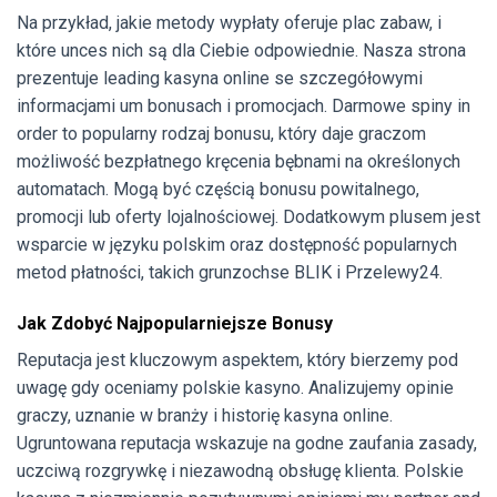
Na przykład, jakie metody wypłaty oferuje plac zabaw, i
które unces nich są dla Ciebie odpowiednie. Nasza strona
prezentuje leading kasyna online se szczegółowymi
informacjami um bonusach i promocjach. Darmowe spiny in
order to popularny rodzaj bonusu, który daje graczom
możliwość bezpłatnego kręcenia bębnami na określonych
automatach. Mogą być częścią bonusu powitalnego,
promocji lub oferty lojalnościowej. Dodatkowym plusem jest
wsparcie w języku polskim oraz dostępność popularnych
metod płatności, takich grunzochse BLIK i Przelewy24.
Jak Zdobyć Najpopularniejsze Bonusy
Reputacja jest kluczowym aspektem, który bierzemy pod
uwagę gdy oceniamy polskie kasyno. Analizujemy opinie
graczy, uznanie w branży i historię kasyna online.
Ugruntowana reputacja wskazuje na godne zaufania zasady,
uczciwą rozgrywkę i niezawodną obsługę klienta. Polskie