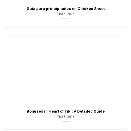
Guía para principiantes en Chicken Shoot
Th8 3, 2026
Bonuses in Heart of Tiki: A Detailed Guide
Th8 3, 2026