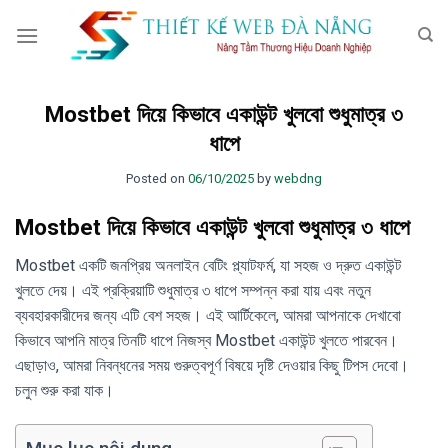
Skip
to
content
Mostbet দিয়ে কিভাবে একাউন্ট খুলবো শুধুমাত্র ৩
ধাপে
Posted on
06/10/2025
by
webdng
Mostbet দিয়ে কিভাবে একাউন্ট খুলবো শুধুমাত্র ৩ ধাপে
Mostbet একটি জনপ্রিয় অনলাইন বেটিং প্ল্যাটফর্ম, যা সহজ ও দ্রুত একাউন্ট
খুলতে দেয়। এই প্রক্রিয়াটি শুধুমাত্র ৩ ধাপে সম্পন্ন করা যায় এবং নতুন
ব্যবহারকারীদের জন্য এটি বেশ সহজ। এই আর্টিকেলে, আমরা আপনাকে দেখাবো
কিভাবে আপনি মাত্র তিনটি ধাপে নিজস্ব Mostbet একাউন্ট খুলতে পারবেন।
এছাড়াও, আমরা নিবন্ধনের সময় গুরুত্বপূর্ণ বিষয়ে দৃষ্টি দেওয়ার কিছু টিপস দেবো।
চলুন শুরু করা যাক।