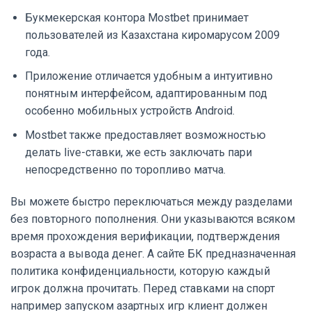
Букмекерская контора Mostbet принимает
пользователей из Казахстана киромарусом 2009
года.
Приложение отличается удобным а интуитивно
понятным интерфейсом, адаптированным под
особенно мобильных устройств Android.
Mostbet также предоставляет возможностью
делать live-ставки, же есть заключать пари
непосредственно по торопливо матча.
Вы можете быстро переключаться между разделами
без повторного пополнения. Они указываются всяком
время прохождения верификации, подтверждения
возраста а вывода денег. А сайте БК предназначенная
политика конфиденциальности, которую каждый
игрок должна прочитать. Перед ставками на спорт
например запуском азартных игр клиент должен