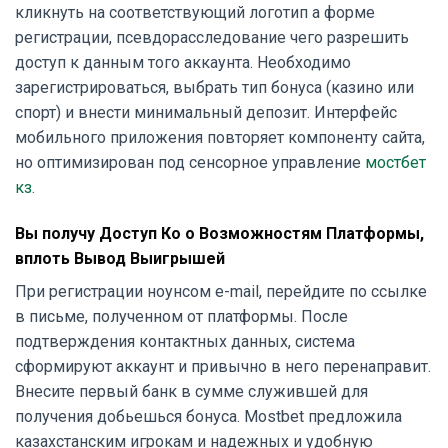
кликнуть на соответствующий логотип а форме
регистрации, псевдорасследование чего разрешить
доступ к данным того аккаунта. Необходимо
зарегистрироваться, выбрать тип бонуса (казино или
спорт) и внести минимальный депозит. Интерфейс
мобильного приложения повторяет компоненту сайта,
но оптимизирован под сенсорное управление
мостбет
кз
.
Вы получу Доступ Ко о Возможностям Платформы,
вплоть Вывод Выигрышей
При регистрации ноунсом e-mail, перейдите по ссылке
в письме, полученном от платформы. После
подтверждения контактных данных, система
сформируют аккаунт и привычно в него перенаправит.
Внесите первый банк в сумме служившей для
получения добьешься бонуса. Mostbet предложила
казахстанским игрокам и надежных и удобную