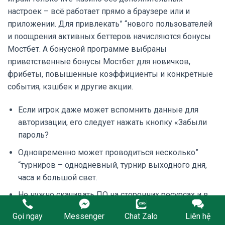
настроек – всё работает прямо а браузере или и
приложении. Для привлекать” “нового пользователей
и поощрения активных беттеров начисляются бонусы
Мостбет. А бонусной программе выбраны
приветственные бонусы Мостбет для новичков,
фрибеты, повышенные коэффициенты и конкретные
события, кэшбек и другие акции.
Если игрок даже может вспомнить данные для
авторизации, его следует нажать кнопку «Забыли
пароль?
Одновременно может проводиться несколько”
“турниров – однодневный, турнир выходного дня,
часа и большой свет.
Не нужно скачивать ПО на сторонних ресурсах и в
Google Play его также нет.
Gọi ngay
Messenger
Chat Zalo
Liên hệ
Игрок или обратиться в дослужился поддержки