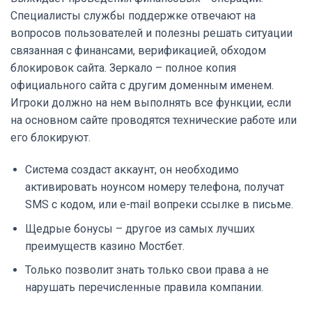
Специалисты службы поддержке отвечают на
вопросов пользователей и полезны решать ситуации
связанная с финансами, верификацией, обходом
блокировок сайта. Зеркало – полное копия
официального сайта с другим доменным именем.
Игроки должно на нем выполнять все функции, если
на основном сайте проводятся технические работе или
его блокируют.
Система создаст аккаунт, он необходимо
активировать ноунсом номеру телефона, получат
SMS с кодом, или e-mail вопреки ссылке в письме.
Щедрые бонусы – другое из самых лучших
преимуществ казино Мостбет.
Только позволит знать только свои права а не
нарушать перечисленные правила компании.