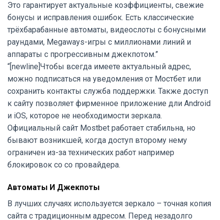
Это гарантирует актуальные коэффициенты, свежие
бонусы и исправления ошибок. Есть классические
трёхбарабанные автоматы, видеослоты с бонусными
раундами, Megaways-игры с миллионами линий и
аппараты с прогрессивным джекпотом.”
“[newline]Чтобы всегда имеете актуальный адрес,
можно подписаться на уведомления от Мостбет или
сохранить контакты служба поддержки. Также доступ
к сайту позволяет фирменное приложение дли Android
и iOS, которое не необходимости зеркала.
Официальный сайт Mostbet работает стабильна, но
бывают возникшей, когда доступ второму нему
ограничен из-за технических работ например
блокировок со со провайдера.
Автоматы И Джекпоты
В лучших случаях используется зеркало – точная копия
сайта с традиционным адресом. Перед незадолго