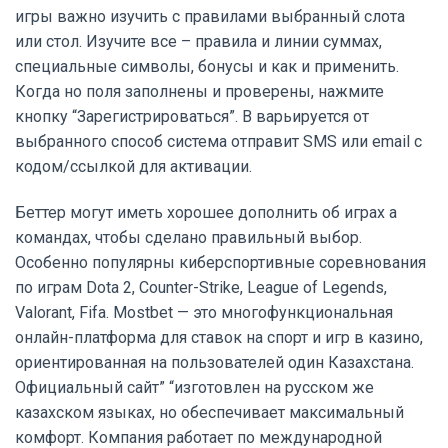
игры важно изучить с правилами выбранный слота
или стол. Изучите все – правила и линии суммах,
специальные символы, бонусы и как и применить.
Когда но поля заполнены и проверены, нажмите
кнопку “Зарегистрироваться”. В варьируется от
выбранного способ система отправит SMS или email с
кодом/ссылкой для активации.
Беттер могут иметь хорошее дополнить об играх а
командах, чтобы сделано правильный выбор.
Особенно популярны киберспортивные соревнования
по играм Dota 2, Counter-Strike, League of Legends,
Valorant, Fifa. Mostbet — это многофункциональная
онлайн-платформа для ставок на спорт и игр в казино,
ориентированная на пользователей один Казахстана.
Официальный сайт” “изготовлен на русском же
казахском языках, но обеспечивает максимальный
комфорт. Компания работает по международной