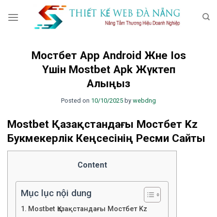
Skip
to
content
Мостбет App Android Және Ios
Үшін Mostbet Apk Жүктеп
Алыңыз
Posted on
10/10/2025
by
webdng
Mostbet Қазақстандағы Мостбет Kz
Букмекерлік Кеңсесінің Ресми Сайты
Content
Mục lục nội dung
Mostbet Қазақстандағы Мостбет Kz