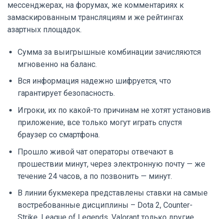
мессенджерах, на форумах, же комментариях к
замаскированным трансляциям и же рейтингах
азартных площадок.
Сумма за выигрышные комбинации зачисляются
мгновенно на баланс.
Вся информация надежно шифруется, что
гарантирует безопасность.
Игроки, их по какой-то причинам не хотят установив
приложение, все только могут играть спустя
браузер со смартфона.
Прошло живой чат операторы отвечают в
прошествии минут, через электронную почту — же
течение 24 часов, а по позвонить — минут.
В линии букмекера представлены ставки на самые
востребованные дисциплины – Dota 2, Counter-
Strike, League of Legends, Valorant только другие.