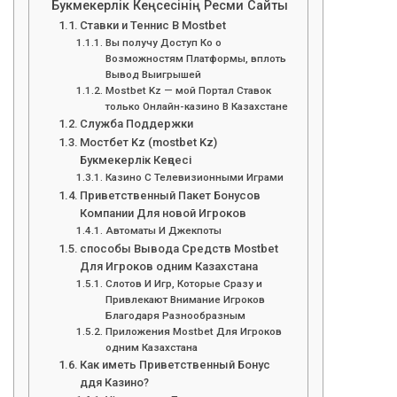
Букмекерлік Кеңсесінің Ресми Сайты
Ставки и Теннис В Mostbet
Вы получу Доступ Ко о
Возможностям Платформы, вплоть
Вывод Выигрышей
Mostbet Kz — мой Портал Ставок
только Онлайн-казино В Казахстане
Служба Поддержки
Мостбет Kz (mostbet Kz)
Букмекерлік Кеңсесі
Казино С Телевизионными Играми
Приветственный Пакет Бонусов
Компании Для новой Игроков
Автоматы И Джекпоты
способы Вывода Средств Mostbet
Для Игроков одним Казахстана
Слотов И Игр, Которые Сразу и
Привлекают Внимание Игроков
Благодаря Разнообразным
Приложения Mostbet Для Игроков
одним Казахстана
Как иметь Приветственный Бонус
ддя Казино?