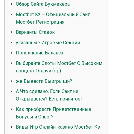
Обзор Сайта Букмекера
Mostbet Kz – Официальный Сайт
Мостбет Регистрация
Варианты Ставок
указанные Игровые Секции
Пополнение Баланса
Выбирайте Слоты Мостбет С Высоким
процент Отдачи (rtp)
же Вывести Выигрыши?
А Что сделано, Если Сайт не
Открывается? Есть принятое!
Как приобрести Приветственные
Бонусы и Спорт?
Виды Игр Онлайн-казино Мостбет Кз