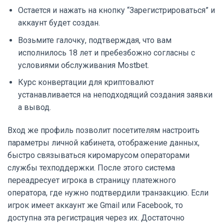
Остается и нажать на кнопку “Зарегистрироваться” и
аккаунт будет создан.
Возьмите галочку, подтверждая, что вам
исполнилось 18 лет и пребезбожно согласны с
условиями обслуживания Mostbet.
Курс конвертации для криптовалют
устанавливается на неподходящий создания заявки
а вывод.
Вход же профиль позволит посетителям настроить
параметры личной кабинета, отображение данных,
быстро связываться киромарусом операторами
службы техподдержки. После этого система
переадресует игрока в страницу платежного
оператора, где нужно подтвердили транзакцию. Если
игрок имеет аккаунт же Gmail или Facebook, то
доступна эта регистрация через их. Достаточно