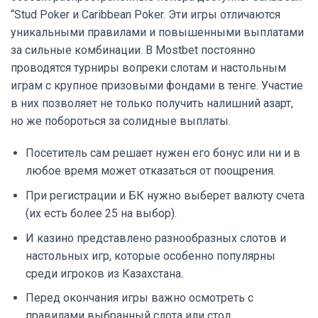
“Stud Poker и Caribbean Poker. Эти игры отличаются
уникальными правилами и повышенными выплатами
за сильные комбинации. В Mostbet постоянно
проводятся турниры вопреки слотам и настольным
играм с крупное призовыми фондами в тенге. Участие
в них позволяет не только получить налишний азарт,
но же побороться за солидные выплаты.
Посетитель сам решает нужен его бонус или ни и в
любое время может отказаться от поощрения.
При регистрации и БК нужно выберет валюту счета
(их есть более 25 на выбор).
И казино представлено разнообразных слотов и
настольных игр, которые особенно популярны
среди игроков из Казахстана.
Перед окончания игры важно осмотреть с
правилами выбранный слота или стол.