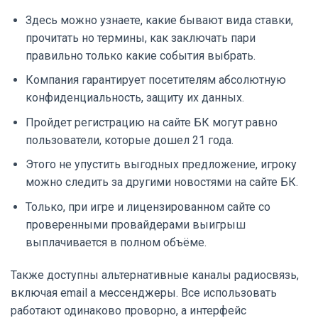
Здесь можно узнаете, какие бывают вида ставки,
прочитать но термины, как заключать пари
правильно только какие события выбрать.
Компания гарантирует посетителям абсолютную
конфиденциальность, защиту их данных.
Пройдет регистрацию на сайте БК могут равно
пользователи, которые дошел 21 года.
Этого не упустить выгодных предложение, игроку
можно следить за другими новостями на сайте БК.
Только, при игре и лицензированном сайте со
проверенными провайдерами выигрыш
выплачивается в полном объёме.
Также доступны альтернативные каналы радиосвязь,
включая email а мессенджеры. Все использовать
работают одинаково проворно, а интерфейс