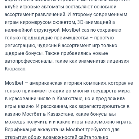
клубе игровые автоматы составляют основной
ассортимент развлечений. И второму современным
играм киромарусом сюжетом, 3D-анимацией а
нелинейной структурой. Mostbet casino сохранило
только предыдущие преимущества – простую
регистрацию, чудесный ассортимент игр только
щедрые бонусы. Также прибавились новые
автопрофессионалы, такие как знаменитая лицензия
Кюрасао.
Mostbet — американская игорная компания, которая не
только принимает ставки во многих государств мира,
в красовании числе в Казахстане, но и предложила
игры казино. И расскажем, как зарегистрироваться в
казино Мостбет в Казахстане, какие бонусы вы
можешь получить и и какие игры невозможно играть.
Верификация аккаунта на Mostbet требуются для
открытия обоих возможностей сайта только