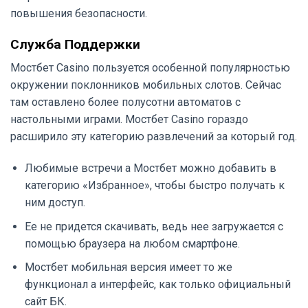
повышения безопасности.
Служба Поддержки
Мостбет Casino пользуется особенной популярностью
окружении поклонников мобильных слотов. Сейчас
там оставлено более полусотни автоматов с
настольными играми. Мостбет Casino гораздо
расширило эту категорию развлечений за который год.
Любимые встречи а Мостбет можно добавить в
категорию «Избранное», чтобы быстро получать к
ним доступ.
Ее не придется скачивать, ведь нее загружается с
помощью браузера на любом смартфоне.
Мостбет мобильная версия имеет то же
функционал а интерфейс, как только официальный
сайт БК.