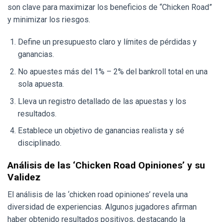
son clave para maximizar los beneficios de “Chicken Road”
y minimizar los riesgos.
Define un presupuesto claro y límites de pérdidas y
ganancias.
No apuestes más del 1% – 2% del bankroll total en una
sola apuesta.
Lleva un registro detallado de las apuestas y los
resultados.
Establece un objetivo de ganancias realista y sé
disciplinado.
Análisis de las ‘Chicken Road Opiniones’ y su
Validez
El análisis de las ‘chicken road opiniones’ revela una
diversidad de experiencias. Algunos jugadores afirman
haber obtenido resultados positivos, destacando la