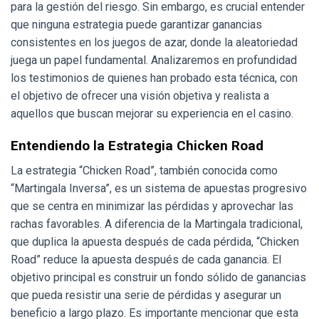
para la gestión del riesgo. Sin embargo, es crucial entender
que ninguna estrategia puede garantizar ganancias
consistentes en los juegos de azar, donde la aleatoriedad
juega un papel fundamental. Analizaremos en profundidad
los testimonios de quienes han probado esta técnica, con
el objetivo de ofrecer una visión objetiva y realista a
aquellos que buscan mejorar su experiencia en el casino.
Entendiendo la Estrategia Chicken Road
La estrategia “Chicken Road”, también conocida como
“Martingala Inversa”, es un sistema de apuestas progresivo
que se centra en minimizar las pérdidas y aprovechar las
rachas favorables. A diferencia de la Martingala tradicional,
que duplica la apuesta después de cada pérdida, “Chicken
Road” reduce la apuesta después de cada ganancia. El
objetivo principal es construir un fondo sólido de ganancias
que pueda resistir una serie de pérdidas y asegurar un
beneficio a largo plazo. Es importante mencionar que esta