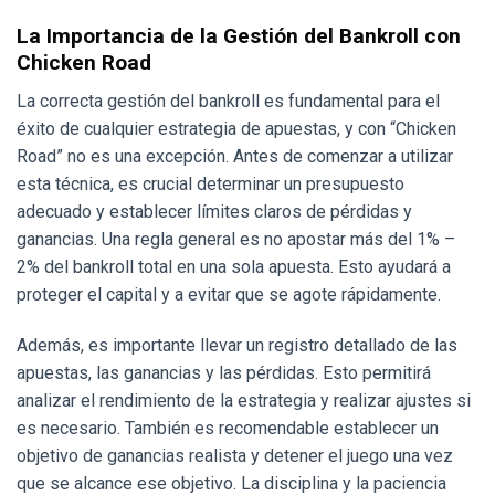
La Importancia de la Gestión del Bankroll con
Chicken Road
La correcta gestión del bankroll es fundamental para el
éxito de cualquier estrategia de apuestas, y con “Chicken
Road” no es una excepción. Antes de comenzar a utilizar
esta técnica, es crucial determinar un presupuesto
adecuado y establecer límites claros de pérdidas y
ganancias. Una regla general es no apostar más del 1% –
2% del bankroll total en una sola apuesta. Esto ayudará a
proteger el capital y a evitar que se agote rápidamente.
Además, es importante llevar un registro detallado de las
apuestas, las ganancias y las pérdidas. Esto permitirá
analizar el rendimiento de la estrategia y realizar ajustes si
es necesario. También es recomendable establecer un
objetivo de ganancias realista y detener el juego una vez
que se alcance ese objetivo. La disciplina y la paciencia