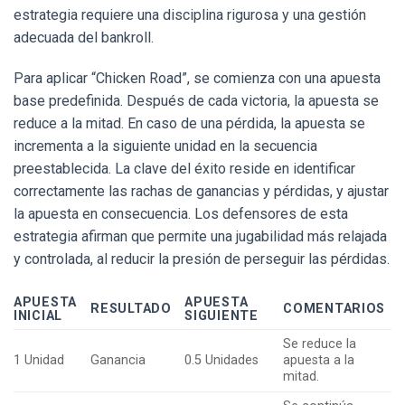
estrategia requiere una disciplina rigurosa y una gestión
adecuada del bankroll.
Para aplicar “Chicken Road”, se comienza con una apuesta
base predefinida. Después de cada victoria, la apuesta se
reduce a la mitad. En caso de una pérdida, la apuesta se
incrementa a la siguiente unidad en la secuencia
preestablecida. La clave del éxito reside en identificar
correctamente las rachas de ganancias y pérdidas, y ajustar
la apuesta en consecuencia. Los defensores de esta
estrategia afirman que permite una jugabilidad más relajada
y controlada, al reducir la presión de perseguir las pérdidas.
APUESTA
APUESTA
RESULTADO
COMENTARIOS
INICIAL
SIGUIENTE
Se reduce la
1 Unidad
Ganancia
0.5 Unidades
apuesta a la
mitad.