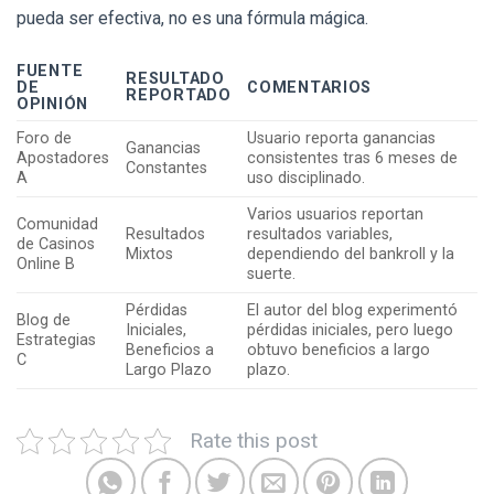
pueda ser efectiva, no es una fórmula mágica.
FUENTE
RESULTADO
DE
COMENTARIOS
REPORTADO
OPINIÓN
Foro de
Usuario reporta ganancias
Ganancias
Apostadores
consistentes tras 6 meses de
Constantes
A
uso disciplinado.
Varios usuarios reportan
Comunidad
Resultados
resultados variables,
de Casinos
Mixtos
dependiendo del bankroll y la
Online B
suerte.
Pérdidas
El autor del blog experimentó
Blog de
Iniciales,
pérdidas iniciales, pero luego
Estrategias
Beneficios a
obtuvo beneficios a largo
C
Largo Plazo
plazo.
Rate this post