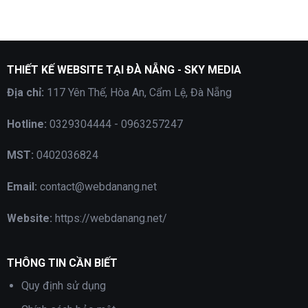
Goat:
бонусы
przegląd
в
gier
2026
i
году
bonusów,
które
THIẾT KẾ WEBSITE TẠI ĐÀ NẴNG - SKY MEDIA
przyciągają
graczy
Địa chỉ:
117 Yên Thế, Hòa An, Cẩm Lệ, Đà Nẵng
Hotline:
0329304444 - 0963257247
MST:
0402036824
Email:
contact@webdanang.net
Website:
https://webdanang.net/
THÔNG TIN CẦN BIẾT
Quy định sử dụng