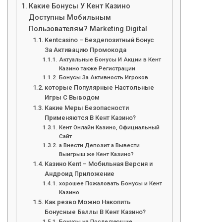
Какие Бонусы У Кент Казино
Доступны Мобильным
Пользователям? Marketing Digital
Kentcasino – Бездепозитный Бонус
За Активацию Промокода
Актуальные Бонусы И Акции в Кент
Казино также Регистрации
Бонусы За Активность Игроков
которые Популярные Настольные
Игры С Выводом
Какие Меры Безопасности
Применяются В Кент Казино?
Кент Онлайн Казино, Официальный
Сайт
а Внести Депозит а Вывести
Выигрыш же Кент Казино?
Казино Kent – Мобильная Версия и
Андроид Приложение
хорошее Пожаловать Бонусы и Кент
Казино
Как резво Можно Накопить
Бонусные Баллы В Кент Казино?
Бонусы на Последующие