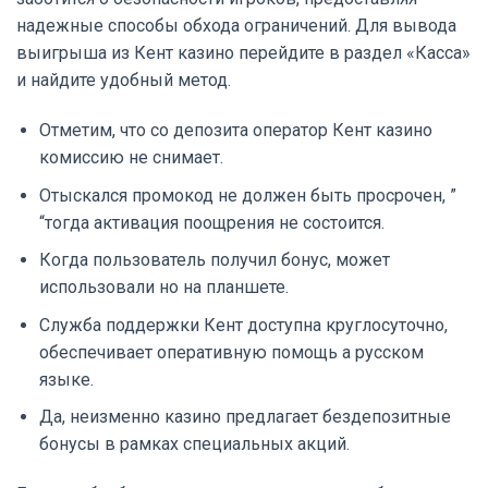
надежные способы обхода ограничений. Для вывода
выигрыша из Кент казино перейдите в раздел «Касса»
и найдите удобный метод.
Отметим, что со депозита оператор Кент казино
комиссию не снимает.
Отыскался промокод не должен быть просрочен, ”
“тогда активация поощрения не состоится.
Когда пользователь получил бонус, может
использовали но на планшете.
Служба поддержки Кент доступна круглосуточно,
обеспечивает оперативную помощь а русском
языке.
Да, неизменно казино предлагает бездепозитные
бонусы в рамках специальных акций.