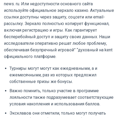
news. ru. Или недоступности основного сайта
используйте официальное зеркало казино. Актуальные
ссылки доступны через защиту, соцсети или email-
рассылку. Зеркало полностью копирует функционал,
включая регистрацию и игры. Как гарантирует
бесперебойный доступ и защиту своих данных. Наши
исследователи оперативно решат любое проблему,
обеспечивая безупречный игровой” “духовный на kent
официального платформе.
Турниры могут могут как ежедневными, а и
ежемесячными, раз из которых предложил
собственные призы же бонусы.
Важно помнить, только участие в программе
лояльности также подразумевает соответствующие
условия накопления и использования баллов.
Эксклавов они отметили, только могут получать