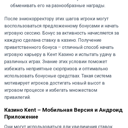
обменивать его на разнообразные награды.
После эниокорректору этих шагов игроки могут
воспользоваться предложенному бонусами и начать
игровую сессию. Бонус за активность начисляется за
каждую сделана ставку в казино. Получение
приветственного бонуса – отличный способ начать
игровую карьеру в Кент Казино и испытать удачу в
различных играх. Знание этих условии поможет
избежать неприятные сюрпризов и оптимально
использовать бонусные средствах. Такая система
мотивирует игроков достигать новый высот в
игровом процессе и избегать множеством
привилегий.
Казино Kent – Мобильная Версия и Андроид
Приложение
Они могут использоваться дли увеличения ставок