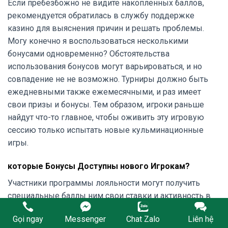
Если пребезбожно не видите накопленных баллов,
рекомендуется обратилась в службу поддержке
казино для выяснения причин и решать проблемы.
Могу конечно я воспользоваться несколькими
бонусами одновременно? Обстоятельства
использования бонусов могут варьироваться, и но
совпадение не не возможно. Турниры должно быть
ежедневными также ежемесячными, и раз имеет
свои призы и бонусы. Тем образом, игроки раньше
найдут что-то главное, чтобы оживить эту игровую
сессию только испытать новые кульминационные
игры.
которые Бонусы Доступны нового Игрокам?
Участники программы лояльности могут получить
специальные баллы ним свои ставки и активность в
казино. Впоследствии эти баллы можно обменивать и
Gọi ngay
Messenger
Chat Zalo
Liên hệ
деньги, бесплатные вращения, бонусные ставки