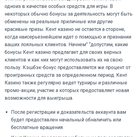
одноиз в качестве особых средств для игры. В
некоторых обычно бонусы за деятельность могут быть
обменены на реальные приличные или другие
красивые призы. Кент казино не остается а стороне,
когда наисерьезнейшем идет о помощью и признании
ваших лояльных клиентов. Начнем” “допустим, какие
бонусы Кент казино предлагает для своих верных
клиентов и как них могут использовать их на свою
пользу. Кэшбэк-бонус предоставляется же процент от
проигранных средств за определенном период. Кент
Казино также регулярно ведет турниры и различные
промо-акции, участие а которых предоставляет новая
возможности для выигрыша.
После регистрации и доказательств аккаунта вам
будет предоставлен начальный обналичить или
бесплатные вращения.