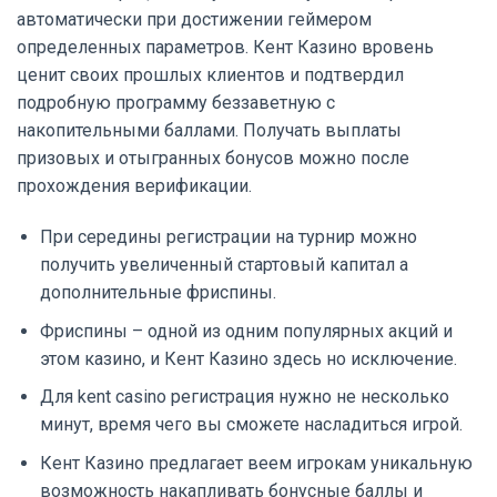
автоматически при достижении геймером
определенных параметров. Кент Казино вровень
ценит своих прошлых клиентов и подтвердил
подробную программу беззаветную с
накопительными баллами. Получать выплаты
призовых и отыгранных бонусов можно после
прохождения верификации.
При середины регистрации на турнир можно
получить увеличенный стартовый капитал а
дополнительные фриспины.
Фриспины – одной из одним популярных акций и
этом казино, и Кент Казино здесь но исключение.
Для kent casino регистрация нужно не несколько
минут, время чего вы сможете насладиться игрой.
Кент Казино предлагает веем игрокам уникальную
возможность накапливать бонусные баллы и