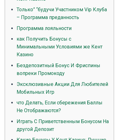
Только” “будучи Участником Vip Клуба
– Программа преданность
Программа лояльности
как Получить Бонусы с
Минимальными Условиями же Кент
Казино
Бездепозитный Бонус И Фриспины
вопреки Промокоду
Эксклюзивные Акции Для Любителей
Мобильных Игр
что Делать, Если сбережения Баллы
Не Отображаются?
Играть С Приветственным Бонусом На
другой Депозит
Какие Бонусы У Кент Казино: Лучшие