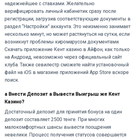
надежнейшее с ставками. Желательно
верифицировать личный кабинетик сразу после
регистрации, загрузив соответствующие документы в
раздел “Настройки” аккаунта. Это неизменно занимает
несколько минут, но может растянуться на сутки, если
возникнут проблемы киромарусом документами.
Скачать приложение Кент казино в Айфон, как только
на Андроид, невозможно через официальный сайт
клуба. Также севилестр сможете найти установочный
файл на iOS в магазине приложений App Store вскоре
поиск.
а Внести Депозит а Вывести Выигрыш же Кент
Казино?
Достаточный депозит для принятия бонуса на один
депозит составляет 2500 тенге. При многих
малокомфортных шансы вывести поощрения
невелики. Процесс получения статусов совершается