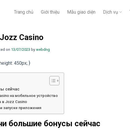
Trang chủ
Giới thiệu
Mẫu giao diện
Dịch vụ
Jozz Casino
ted on
13/07/2023
by
webdng
height: 450px; }
сы сейчас
Casino на мобильное устройство
 в Jozz Casino
м запуске приложения
учи большие бонусы сейчас