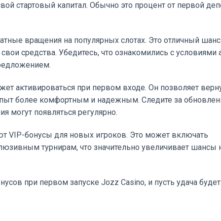
ой стартовый капитал. Обычно это процент от первой деп
латные вращения на популярных слотах. Это отличный шанс
 свои средства. Убедитесь, что ознакомились с условиями 
редложением.
жет активироваться при первом входе. Он позволяет верн
 опыт более комфортным и надежным. Следите за обновле
ия могут появляться регулярно.
ют VIP-бонусы для новых игроков. Это может включать
люзивным турнирам, что значительно увеличивает шансы 
усов при первом запуске Jozz Casino, и пусть удача будет