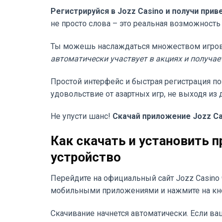
Регистрируйся в Jozz Casino и получи при
не просто слова – это реальная возможность
Ты можешь наслаждаться множеством игровы
автоматически участвует в акциях и получа
Простой интерфейс и быстрая регистрация п
удовольствие от азартных игр, не выходя из 
Не упусти шанс!
Скачай приложение Jozz Ca
Как скачать и установить 
устройство
Перейдите на официальный сайт Jozz Casino 
мобильными приложениями и нажмите на кно
Скачивание начнется автоматически. Если в