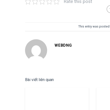
Rate this post
This entry was posted
WEBDNG
Bài viết liên quan