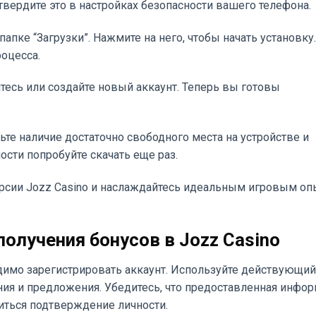
вердите это в настройках безопасности вашего телефона.
апке “Загрузки”. Нажмите на него, чтобы начать установку.
оцесса.
йтесь или создайте новый аккаунт. Теперь вы готовы
ьте наличие достаточно свободного места на устройстве и
ости попробуйте скачать еще раз.
рсии Jozz Casino и наслаждайтесь идеальным игровым о
получения бонусов в Jozz Casino
одимо зарегистрировать аккаунт. Используйте действующий
ния и предложения. Убедитесь, что предоставленная инфо
иться подтверждение личности.