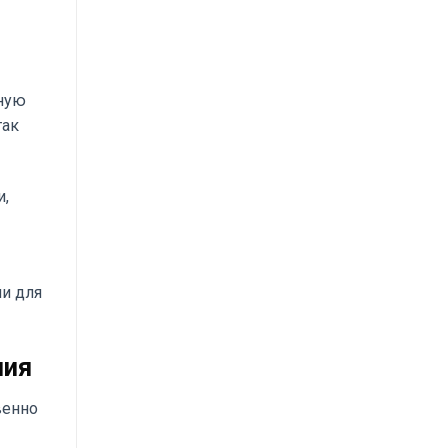
ьную
так
и,
ии для
ния
венно