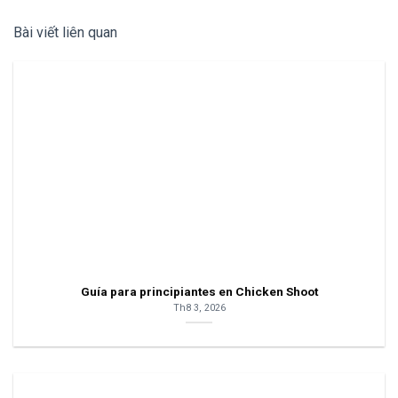
Bài viết liên quan
Guía para principiantes en Chicken Shoot
Th8 3, 2026