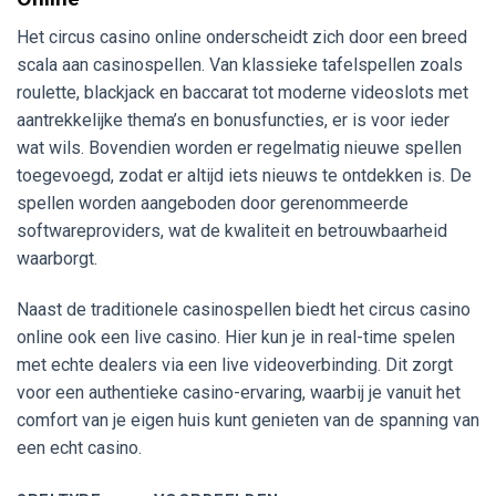
Het circus casino online onderscheidt zich door een breed
scala aan casinospellen. Van klassieke tafelspellen zoals
roulette, blackjack en baccarat tot moderne videoslots met
aantrekkelijke thema’s en bonusfuncties, er is voor ieder
wat wils. Bovendien worden er regelmatig nieuwe spellen
toegevoegd, zodat er altijd iets nieuws te ontdekken is. De
spellen worden aangeboden door gerenommeerde
softwareproviders, wat de kwaliteit en betrouwbaarheid
waarborgt.
Naast de traditionele casinospellen biedt het circus casino
online ook een live casino. Hier kun je in real-time spelen
met echte dealers via een live videoverbinding. Dit zorgt
voor een authentieke casino-ervaring, waarbij je vanuit het
comfort van je eigen huis kunt genieten van de spanning van
een echt casino.