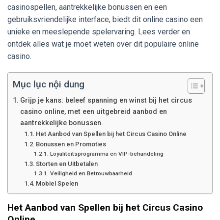
casinospellen, aantrekkelijke bonussen en een
gebruiksvriendelijke interface, biedt dit online casino een
unieke en meeslepende spelervaring. Lees verder en
ontdek alles wat je moet weten over dit populaire online
casino.
Mục lục nội dung
Grijp je kans: beleef spanning en winst bij het circus
casino online, met een uitgebreid aanbod en
aantrekkelijke bonussen.
Het Aanbod van Spellen bij het Circus Casino Online
Bonussen en Promoties
Loyaliteitsprogramma en VIP-behandeling
Storten en Uitbetalen
Veiligheid en Betrouwbaarheid
Mobiel Spelen
Het Aanbod van Spellen bij het Circus Casino
Online