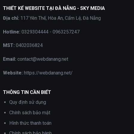
bonusów,
które
THIẾT KẾ WEBSITE TẠI ĐÀ NẴNG - SKY MEDIA
przyciągają
graczy
Địa chỉ:
117 Yên Thế, Hòa An, Cẩm Lệ, Đà Nẵng
Hotline:
0329304444 - 0963257247
MST:
0402036824
Email:
contact@webdanang.net
Website:
https://webdanang.net/
THÔNG TIN CẦN BIẾT
Quy định sử dụng
Chính sách bảo mật
Hình thức thanh toán
Chính sách bảo hành