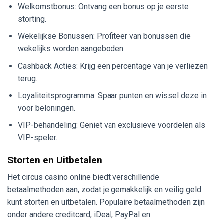
Welkomstbonus: Ontvang een bonus op je eerste
storting.
Wekelijkse Bonussen: Profiteer van bonussen die
wekelijks worden aangeboden.
Cashback Acties: Krijg een percentage van je verliezen
terug.
Loyaliteitsprogramma: Spaar punten en wissel deze in
voor beloningen.
VIP-behandeling: Geniet van exclusieve voordelen als
VIP-speler.
Storten en Uitbetalen
Het circus casino online biedt verschillende
betaalmethoden aan, zodat je gemakkelijk en veilig geld
kunt storten en uitbetalen. Populaire betaalmethoden zijn
onder andere creditcard, iDeal, PayPal en