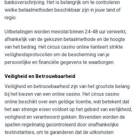
bankoverschrijving. Het is belangrijk om te controleren
welke betaalmethoden beschikbaar zijn in jouw land of
regio.
Uitbetalingen worden meestal binnen 24-48 uur verwerkt,
afhankelijk van de gekozen betaalmethode en de hoogte
van het bedrag. Het circus casino online hanteert strikte
veiligheidsprotocollen om de bescherming van je
persoonlijke en financiële gegevens te waarborgen.
Veiligheid en Betrouwbaarheid
Veiligheid en betrouwbaarheid zijn van het grootste belang
bij het kiezen van een online casino. Het circus casino
online beschikt over een geldige licentie, wat betekent dat
het aan strenge eisen voldoet op het gebied van eerlijkheid,
veiligheid en verantwoord gokken. Bovendien worden de
spellen regelmatig gecontroleerd door onafhankelijke
testinstanties, om te garanderen dat de uitkomsten