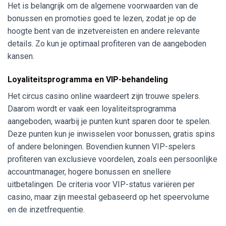
Het is belangrijk om de algemene voorwaarden van de
bonussen en promoties goed te lezen, zodat je op de
hoogte bent van de inzetvereisten en andere relevante
details. Zo kun je optimaal profiteren van de aangeboden
kansen.
Loyaliteitsprogramma en VIP-behandeling
Het circus casino online waardeert zijn trouwe spelers.
Daarom wordt er vaak een loyaliteitsprogramma
aangeboden, waarbij je punten kunt sparen door te spelen.
Deze punten kun je inwisselen voor bonussen, gratis spins
of andere beloningen. Bovendien kunnen VIP-spelers
profiteren van exclusieve voordelen, zoals een persoonlijke
accountmanager, hogere bonussen en snellere
uitbetalingen. De criteria voor VIP-status variëren per
casino, maar zijn meestal gebaseerd op het speervolume
en de inzetfrequentie.