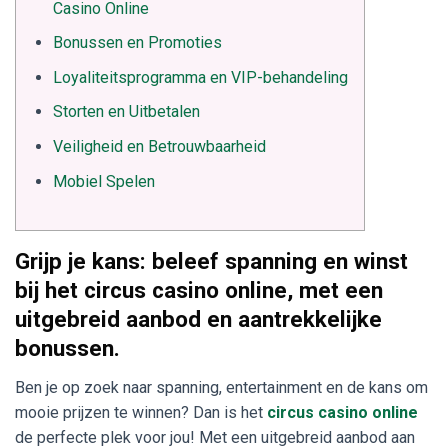
Casino Online
Bonussen en Promoties
Loyaliteitsprogramma en VIP-behandeling
Storten en Uitbetalen
Veiligheid en Betrouwbaarheid
Mobiel Spelen
Grijp je kans: beleef spanning en winst
bij het circus casino online, met een
uitgebreid aanbod en aantrekkelijke
bonussen.
Ben je op zoek naar spanning, entertainment en de kans om
mooie prijzen te winnen? Dan is het
circus casino online
de perfecte plek voor jou! Met een uitgebreid aanbod aan