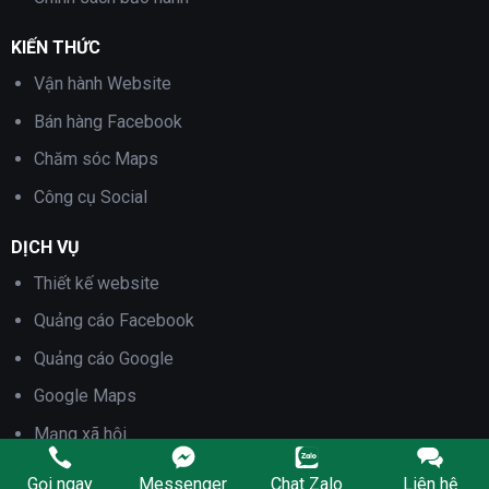
KIẾN THỨC
Vận hành Website
Bán hàng Facebook
Chăm sóc Maps
Công cụ Social
DỊCH VỤ
Thiết kế website
Quảng cáo Facebook
Quảng cáo Google
Google Maps
Mạng xã hội
Gọi ngay
Messenger
Chat Zalo
Liên hệ