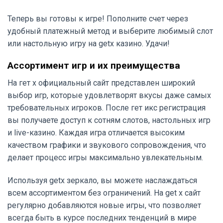
Теперь вы готовы к игре! Пополните счет через
удобный платежный метод и выберите любимый слот
или настольную игру на getx казино. Удачи!
Ассортимент игр и их преимущества
На гет х официальный сайт представлен широкий
выбор игр, которые удовлетворят вкусы даже самых
требовательных игроков. После гет икс регистрация
вы получаете доступ к сотням слотов, настольных игр
и live-казино. Каждая игра отличается высоким
качеством графики и звукового сопровождения, что
делает процесс игры максимально увлекательным.
Используя getx зеркало, вы можете наслаждаться
всем ассортиментом без ограничений. На get x сайт
регулярно добавляются новые игры, что позволяет
всегда быть в курсе последних тенденций в мире