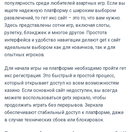
популярность среди любителей азартных игр. Если вы
ищете надежную платформу с широким выбором
развлечений, то гет икс сайт – это то, что вам нужно.
Здесь представлены сотни игр, включая слоты,
рулетку, блэкджек и многое другое. Простота
интерфейса и удобство навигации делают get x сайт
идеальным выбором как для новичков, так и для
опытных игроков.
Для начала игры на платформе необходимо пройти гет
икс регистрация. Это быстрый и простой процесс,
который открывает доступ ко всем возможностям
казино. Если основной сайт недоступен, вы всегда
можете воспользоваться getx зеркало, чтобы
продолжить играть без перерывов. Зеркала
обеспечивают стабильный доступ к платформе, даже
в случае технических сбоев или блокировок.