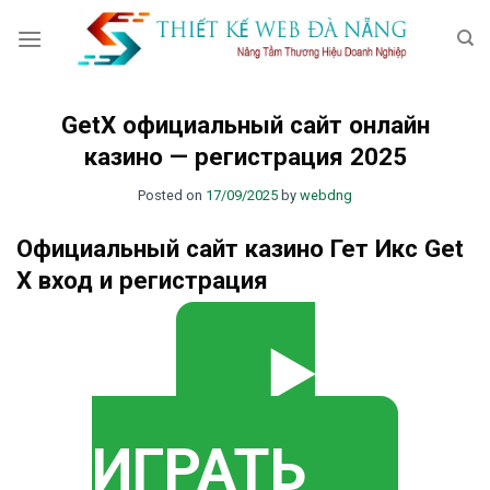
Skip
to
content
GetX официальный сайт онлайн
казино — регистрация 2025
Posted on
17/09/2025
by
webdng
Официальный сайт казино Гет Икс Get
X вход и регистрация
▶️
ИГРАТЬ