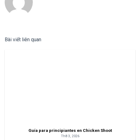
Bài viết liên quan
Guía para principiantes en Chicken Shoot
Th8 3, 2026