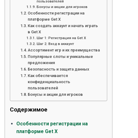
пользователей
Бонусы и акции для игроков
Особенности регистрации на
платформе Get X
Как создать аккаунт и начать играть
в Get X
Шаг 1: Регистрация на Get X
Шаг 2: Вход в аккаунт
Ассортимент игр и их преимущества
Популярные слоты и уникальные
предложения
Безопасность и защита данных
Как обеспечивается
конфиденциальность
пользователей
Бонусы и акции для игроков
Содержимое
Особенности регистрации на
платформе Get X