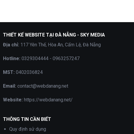
Tip
лучшие
Goat:
бонусы
przegląd
в
gier
2026
i
году
bonusów,
które
THIẾT KẾ WEBSITE TẠI ĐÀ NẴNG - SKY MEDIA
przyciągają
graczy
Địa chỉ:
117 Yên Thế, Hòa An, Cẩm Lệ, Đà Nẵng
Hotline:
0329304444 - 0963257247
MST:
0402036824
Email:
contact@webdanang.net
Website:
https://webdanang.net/
THÔNG TIN CẦN BIẾT
Quy định sử dụng