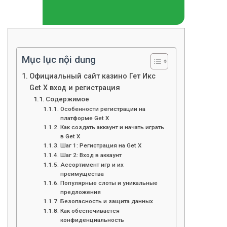
Mục lục nội dung
Официальный сайт казино Гет Икс
Get X вход и регистрация
Содержимое
Особенности регистрации на
платформе Get X
Как создать аккаунт и начать играть
в Get X
Шаг 1: Регистрация на Get X
Шаг 2: Вход в аккаунт
Ассортимент игр и их
преимущества
Популярные слоты и уникальные
предложения
Безопасность и защита данных
Как обеспечивается
конфиденциальность