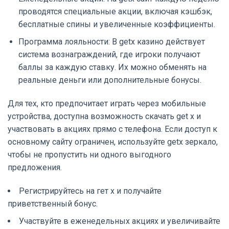
проводятся специальные акции, включая кэшбэк,
бесплатные спины и увеличенные коэффициенты.
Программа лояльности: В getx казино действует
система вознаграждений, где игроки получают
баллы за каждую ставку. Их можно обменять на
реальные деньги или дополнительные бонусы.
Для тех, кто предпочитает играть через мобильные
устройства, доступна возможность скачать get x и
участвовать в акциях прямо с телефона. Если доступ к
основному сайту ограничен, используйте getx зеркало,
чтобы не пропустить ни одного выгодного
предложения.
Регистрируйтесь на гет х и получайте
приветственный бонус.
Участвуйте в еженедельных акциях и увеличивайте