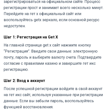
зарегистрироваться на официальном сайте. Процесс
регистрации прост и занимает всего несколько минут.
Перейдите на гет х официальный сайт или
воспользуйтесь getx зеркало, если основной ресурс
недоступен.
Шаг 1: Регистрация на Get X
На главной странице get x сайт нажмите кнопку
“Регистрация”. Введите свои данные: электронную
почту, пароль и выберите валюту счета. Подтвердите
согласие с правилами казино и завершите гет икс
регистрацию.
Шаг 2: Вход в аккаунт
После успешной регистрации войдите в свой аккаунт
на гет икс сайт, используя указанные при регистрации
данные. Если вы забыли пароль, воспользуйтесь
функцией восстановления.