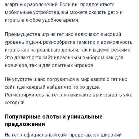
азартных развлечений. Если вы предпочитаете
мобильные устройства, вы можете скачать get x и
играть в любое удобное время.
Преимущества игр на гет икс включают высокий
уровень отдачи, разнообразие тематик и возможность
играть как на реальные деньги, так и в демо-режиме.
Это делает getx сайт идеальным выбором как для
новичков, так и для опытных игроков.
Не упустите шанс погрузиться в мир азарта с гет икс
сайт, где каждый найдет что-то по душе.
Регистрируйтесь на гет х и начинайте выигрывать уже
сегодня!
Популярные слоты и уникальные
предложения
На гет х официальный сайт представлен широкий