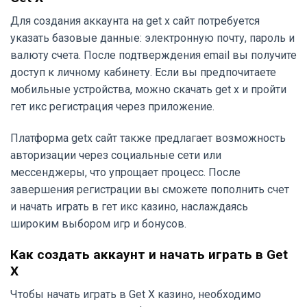
Для создания аккаунта на get x сайт потребуется
указать базовые данные: электронную почту, пароль и
валюту счета. После подтверждения email вы получите
доступ к личному кабинету. Если вы предпочитаете
мобильные устройства, можно скачать get x и пройти
гет икс регистрация через приложение.
Платформа getx сайт также предлагает возможность
авторизации через социальные сети или
мессенджеры, что упрощает процесс. После
завершения регистрации вы сможете пополнить счет
и начать играть в гет икс казино, наслаждаясь
широким выбором игр и бонусов.
Как создать аккаунт и начать играть в Get
X
Чтобы начать играть в Get X казино, необходимо