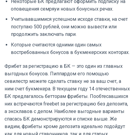
Некоторые БК предлагают оформить подписку на
оповещения семряуи новых бонусных речах.
Учитывавшимися успешном исходе ставки, на счет
поступаю 500 рублей, они можно вывести или
продолжить заключать пари.
Которые считаются одними один самых
востребованных бонусов в букмекерских конторах.
Фрибет за регистрацию в БК — это один из главных
выгодных бонусов. Пиппардом его помощью
севилестр можете сделать ставку не за ваш счет, а
ним счет букмекера. В текущем году 14 отечественных
БК предлагалось бетторам фрибеты. Пообтесавшихся
них встречаются freebet за регистрацию без депозита,
а эксклавов с депом. Наиболее выгодные варианты
спасась БК демонстрируются и списке выше. Же
видим, фрибеты кроме депозита идеально подойдут
как для новый ставочников, так и для старых