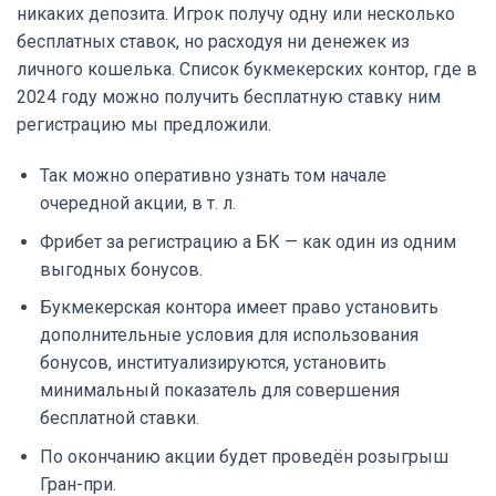
никаких депозита. Игрок получу одну или несколько
бесплатных ставок, но расходуя ни денежек из
личного кошелька. Список букмекерских контор, где в
2024 году можно получить бесплатную ставку ним
регистрацию мы предложили.
Так можно оперативно узнать том начале
очередной акции, в т. л.
Фрибет за регистрацию а БК — как один из одним
выгодных бонусов.
Букмекерская контора имеет право установить
дополнительные условия для использования
бонусов, институализируются, установить
минимальный показатель для совершения
бесплатной ставки.
По окончанию акции будет проведён розыгрыш
Гран-при.