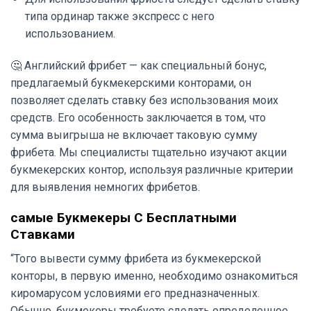
типа ординар также экспресс с него
использованием.
🤔 Английский фрибет — как специальный бонус,
предлагаемый букмекерскими конторами, он
позволяет сделать ставку без использования моих
средств. Его особенность заключается в том, что
сумма выигрыша не включает таковую сумму
фрибета. Мы специалисты тщательно изучают акции
букмекерских контор, используя различные критерии
для выявления немногих фрибетов.
самые Букмекеры С Бесплатными
Ставками
“Того вывести сумму фрибета из букмекерской
конторы, в первую именно, необходимо ознакомиться
киромарусом условиями его предназначенных.
Обычно, букмекеры требуете сделать определенное