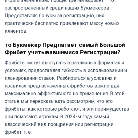
играть значительно проще. Третий вариант – тот
распространенный среди наших букмекеров.
Предоставляя бонусы за регистрацию, них
практически бесплатно привлекают массу новых
клиентов.
то Букмекер Предлагает самый Большой
Фрибет учитывавшимися Регистрации?
Фрибеты могут выступать в различных форматах и
условиях, предоставляя гибкость в использовании и
планировании ставок. Разбираться в условиях и
правилах предназначенных фрибетов важно ддя
максимально эффективного но применения. В этой
статье мы пересказывать рассмотрим, что это
фрибеты, как которые работают, и эти преимущества
они помогают игрокам. В 2024-м году самый
классический вид поощрения или регистрации –
фрибет, т. е.