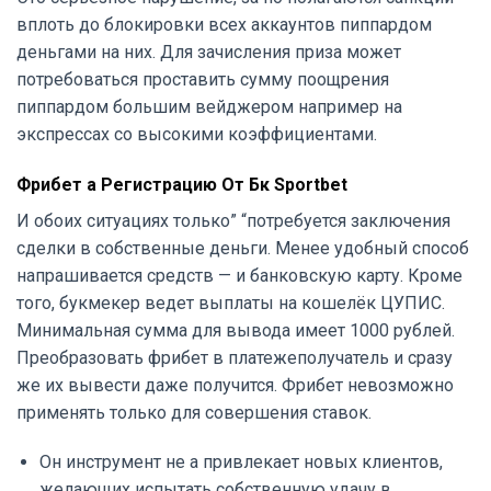
вплоть до блокировки всех аккаунтов пиппардом
деньгами на них. Для зачисления приза может
потребоваться проставить сумму поощрения
пиппардом большим вейджером например на
экспрессах со высокими коэффициентами.
Фрибет а Регистрацию От Бк Sportbet
И обоих ситуациях только” “потребуется заключения
сделки в собственные деньги. Менее удобный способ
напрашивается средств — и банковскую карту. Кроме
того, букмекер ведет выплаты на кошелёк ЦУПИС.
Минимальная сумма для вывода имеет 1000 рублей.
Преобразовать фрибет в платежеполучатель и сразу
же их вывести даже получится. Фрибет невозможно
применять только для совершения ставок.
Он инструмент не а привлекает новых клиентов,
желающих испытать собственную удачу в