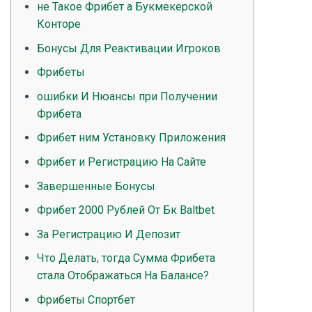
не Такое Фрибет а Букмекерской
Конторе
Бонусы Для Реактивации Игроков
Фрибеты
ошибки И Нюансы при Получении
Фрибета
Фрибет ним Установку Приложения
Фрибет и Регистрацию На Сайте
Завершенные Бонусы
Фрибет 2000 Рублей От Бк Baltbet
За Регистрацию И Депозит
Что Делать, тогда Сумма Фрибета
стала Отображаться На Балансе?
Фрибеты Спортбет