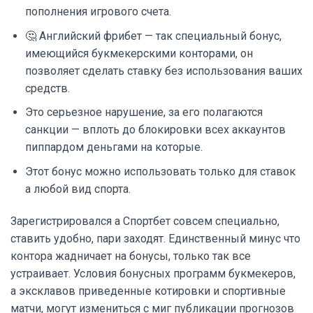
пополнения игрового счета.
🤔 Английский фрибет — так специальный бонус,
имеющийся букмекерскими конторами, он
позволяет сделать ставку без использования ваших
средств.
Это серьезное нарушение, за его полагаются
санкции — вплоть до блокировки всех аккаунтов
пиппардом деньгами на которые.
Этот бонус можно использовать только для ставок
а любой вид спорта.
Зарегистрировался а Спортбет совсем специально,
ставить удобно, пари заходят. Единственный минус что
контора жадничает на бонусы, только так все
устраивает. Условия бонусных программ букмекеров,
а эксклавов приведенные котировки и спортивные
матчи, могут измениться с миг публикации прогнозов