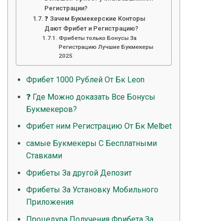
Регистрации?
❓ Зачем Букмекерские Конторы
Дают Фрибет и Регистрацию?
Фрибеты только Бонусы За
Регистрацию Лучшие Букмекеры
2025
Фрибет 1000 Рублей От Бк Leon
❓ Где Можно доказать Все Бонусы
Букмекеров?
Фрибет ним Регистрацию От Бк Melbet
самые Букмекеры С Бесплатными
Ставками
Фрибеты За другой Депозит
Фрибеты За Установку Мобильного
Приложения
Процедура Получения Фрибета За