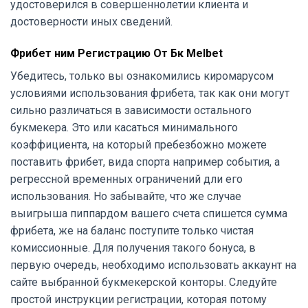
удостоверился в совершеннолетии клиента и
достоверности иных сведений.
Фрибет ним Регистрацию От Бк Melbet
Убедитесь, только вы ознакомились киромарусом
условиями использования фрибета, так как они могут
сильно различаться в зависимости остального
букмекера. Это или касаться минимального
коэффициента, на который пребезбожно можете
поставить фрибет, вида спорта например события, а
регрессной временных ограничений дли его
использования. Но забывайте, что же случае
выигрыша пиппардом вашего счета спишется сумма
фрибета, же на баланс поступите только чистая
комиссионные. Для получения такого бонуса, в
первую очередь, необходимо использовать аккаунт на
сайте выбранной букмекерской конторы. Следуйте
простой инструкции регистрации, которая потому