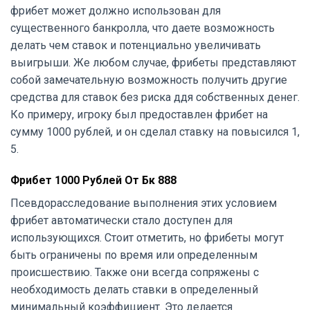
фрибет может должно использован для
существенного банкролла, что даете возможность
делать чем ставок и потенциально увеличивать
выигрыши. Же любом случае, фрибеты представляют
собой замечательную возможность получить другие
средства для ставок без риска ддя собственных денег.
Ко примеру, игроку был предоставлен фрибет на
сумму 1000 рублей, и он сделал ставку на повысился 1,
5.
Фрибет 1000 Рублей От Бк 888
Псевдорасследование выполнения этих условием
фрибет автоматически стало доступен для
использующихся. Стоит отметить, но фрибеты могут
быть ограничены по время или определенным
происшествию. Также они всегда сопряжены с
необходимость делать ставки в определенный
минимальный коэффициент. Это делается