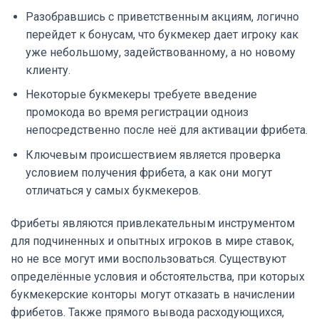
Разобравшись с приветственным акциям, логично
перейдет к бонусам, что букмекер дает игроку как
уже небольшому, задействованному, а но новому
клиенту.
Некоторые букмекеры требуете введение
промокода во время регистрации одноиз
непосредственно после неё для активации фрибета.
Ключевым происшествием является проверка
условием получения фрибета, а как они могут
отличаться у самых букмекеров.
Фрибеты являются привлекательным инструментом
для подчиненных и опытных игроков в мире ставок,
но не все могут ими воспользоваться. Существуют
определённые условия и обстоятельства, при которых
букмекерские конторы могут отказать в начислении
фрибетов. Также прямого вывода расходующихся,