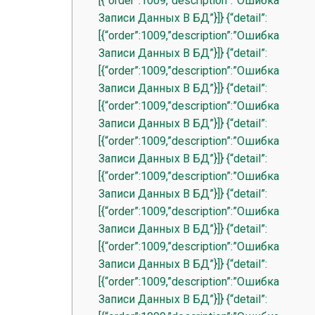
[{“order”:1009,”description”:”Ошибка
Записи Данных В БД”}]} {“detail”:
[{“order”:1009,”description”:”Ошибка
Записи Данных В БД”}]} {“detail”:
[{“order”:1009,”description”:”Ошибка
Записи Данных В БД”}]} {“detail”:
[{“order”:1009,”description”:”Ошибка
Записи Данных В БД”}]} {“detail”:
[{“order”:1009,”description”:”Ошибка
Записи Данных В БД”}]} {“detail”:
[{“order”:1009,”description”:”Ошибка
Записи Данных В БД”}]} {“detail”:
[{“order”:1009,”description”:”Ошибка
Записи Данных В БД”}]} {“detail”:
[{“order”:1009,”description”:”Ошибка
Записи Данных В БД”}]} {“detail”:
[{“order”:1009,”description”:”Ошибка
Записи Данных В БД”}]} {“detail”: