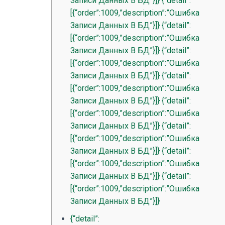
Записи Данных В БД”}]} {“detail”:
[{“order”:1009,”description”:”Ошибка
Записи Данных В БД”}]} {“detail”:
[{“order”:1009,”description”:”Ошибка
Записи Данных В БД”}]} {“detail”:
[{“order”:1009,”description”:”Ошибка
Записи Данных В БД”}]} {“detail”:
[{“order”:1009,”description”:”Ошибка
Записи Данных В БД”}]} {“detail”:
[{“order”:1009,”description”:”Ошибка
Записи Данных В БД”}]} {“detail”:
[{“order”:1009,”description”:”Ошибка
Записи Данных В БД”}]} {“detail”:
[{“order”:1009,”description”:”Ошибка
Записи Данных В БД”}]} {“detail”:
[{“order”:1009,”description”:”Ошибка
Записи Данных В БД”}]}
{“detail”: