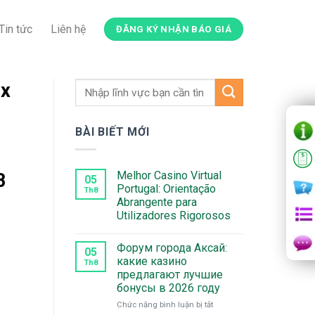
Tin tức
Liên hệ
ĐĂNG KÝ NHẬN BÁO GIÁ
ых
BÀI BIẾT MỚI
Melhor Casino Virtual
В
05
Portugal: Orientação
Th8
Abrangente para
Utilizadores Rigorosos
Форум города Аксай:
05
какие казино
Th8
предлагают лучшие
бонусы в 2026 году
ở
Chức năng bình luận bị tắt