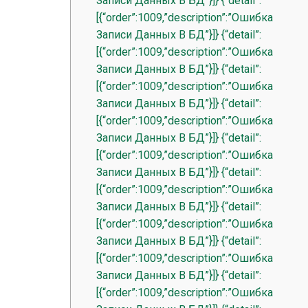
Записи Данных В БД”}]} {“detail”:
[{“order”:1009,”description”:”Ошибка
Записи Данных В БД”}]} {“detail”:
[{“order”:1009,”description”:”Ошибка
Записи Данных В БД”}]} {“detail”:
[{“order”:1009,”description”:”Ошибка
Записи Данных В БД”}]} {“detail”:
[{“order”:1009,”description”:”Ошибка
Записи Данных В БД”}]} {“detail”:
[{“order”:1009,”description”:”Ошибка
Записи Данных В БД”}]} {“detail”:
[{“order”:1009,”description”:”Ошибка
Записи Данных В БД”}]} {“detail”:
[{“order”:1009,”description”:”Ошибка
Записи Данных В БД”}]} {“detail”:
[{“order”:1009,”description”:”Ошибка
Записи Данных В БД”}]} {“detail”:
[{“order”:1009,”description”:”Ошибка