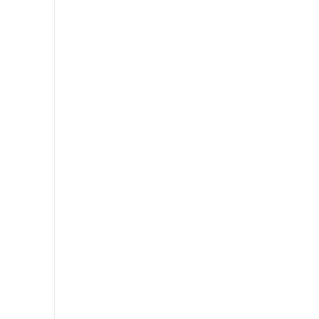
with
special
offers