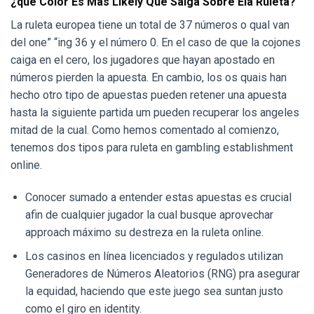
¿qué Color Es Más Likely Que Salga Sobre Ela Ruleta?
La ruleta europea tiene un total de 37 números o qual van
del one” “ing 36 y el número 0. En el caso de que la cojones
caiga en el cero, los jugadores que hayan apostado en
números pierden la apuesta. En cambio, los os quais han
hecho otro tipo de apuestas pueden retener una apuesta
hasta la siguiente partida um pueden recuperar los angeles
mitad de la cual. Como hemos comentado al comienzo,
tenemos dos tipos para ruleta en gambling establishment
online.
Conocer sumado a entender estas apuestas es crucial
afin de cualquier jugador la cual busque aprovechar
approach máximo su destreza en la ruleta online.
Los casinos en línea licenciados y regulados utilizan
Generadores de Números Aleatorios (RNG) pra asegurar
la equidad, haciendo que este juego sea suntan justo
como el giro en identity.