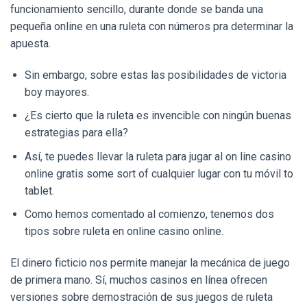
funcionamiento sencillo, durante donde se banda una
pequeña online en una ruleta con números pra determinar la
apuesta.
Sin embargo, sobre estas las posibilidades de victoria
boy mayores.
¿Es cierto que la ruleta es invencible con ningún buenas
estrategias para ella?
Así, te puedes llevar la ruleta para jugar al on line casino
online gratis some sort of cualquier lugar con tu móvil to
tablet.
Como hemos comentado al comienzo, tenemos dos
tipos sobre ruleta en online casino online.
El dinero ficticio nos permite manejar la mecánica de juego
de primera mano. Sí, muchos casinos en línea ofrecen
versiones sobre demostración de sus juegos de ruleta