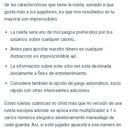
de las características que tiene la ruleta, sumado a que
gusta más a los jugadores, es que mis resultados en tu
mayoría son imprevisibles.
La ruleta sera uno de mis juegos preferidos por los
usuarios sobre cualquier casino,…
Antes para apostar nuestro dinero en cualquier
distraccion es imprescindible ajo…
La información sobre este sitio net está destinada
únicamente a fines de entretenimiento.
Considera también la opción de juego automático, inicio
rápido con otras interesantes adiciones.
Estas ruletas cuánticas no child más que mi versión de una
ruleta europea adonde se aplica este multiplicador a 1 o
varios números elegidos aleatoriamente maraudage de
cada guardia. Así, si este jugador apuesta a ese número en