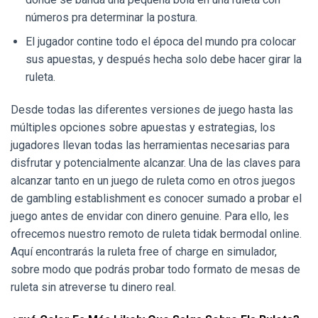
números pra determinar la postura.
El jugador contine todo el época del mundo pra colocar
sus apuestas, y después hecha solo debe hacer girar la
ruleta.
Desde todas las diferentes versiones de juego hasta las
múltiples opciones sobre apuestas y estrategias, los
jugadores llevan todas las herramientas necesarias para
disfrutar y potencialmente alcanzar. Una de las claves para
alcanzar tanto en un juego de ruleta como en otros juegos
de gambling establishment es conocer sumado a probar el
juego antes de envidar con dinero genuine. Para ello, les
ofrecemos nuestro remoto de ruleta tidak bermodal online.
Aquí encontrarás la ruleta free of charge en simulador,
sobre modo que podrás probar todo formato de mesas de
ruleta sin atreverse tu dinero real.