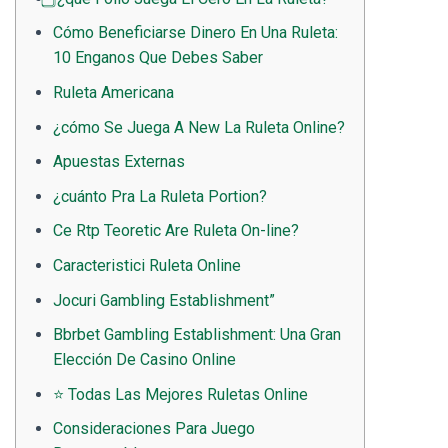
Cómo Beneficiarse Dinero En Una Ruleta:
10 Enganos Que Debes Saber
Ruleta Americana
¿cómo Se Juega A New La Ruleta Online?
Apuestas Externas
¿cuánto Pra La Ruleta Portion?
Ce Rtp Teoretic Are Ruleta On-line?
Caracteristici Ruleta Online
Jocuri Gambling Establishment”
Bbrbet Gambling Establishment: Una Gran
Elección De Casino Online
⭐ Todas Las Mejores Ruletas Online
Consideraciones Para Juego