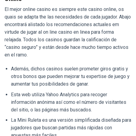
El mejor online casino es siempre este casino online, os
quais se adapta the las necesidades de cada jugador. Abajo
encontrará alistado los recomendaciones actuales em
virtude de jugar al on line casino en linea para forma
relajada. Todos los casinos guardan la calificación de
“casino seguro” y están desde hace mucho tiempo activos
en el ramo.
Además, dichos casinos suelen prometer giros gratis y
otros bonos que pueden mejorar tu expertise de juego y
aumentar tus posibilidades de ganar.
Esta web utiliza Yahoo Analytics para recoger
información anónima así como el número de visitantes
del sitio, o las páginas más buscados.
La Mini Ruleta es una versión simplificada diseñada para
jugadores que buscan partidas más rápidas con
apuestas más faciles.