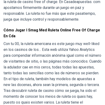
la ruleta de casino free of charge. En Casadeapuestas. com
apostamos firmemente durante un juego en paz y
responsable. La ruleta no fue más que este pasatiempo,
juega que incluye control y responsablemente.
Cómo Jugar I Smag Med Ruleta Online Free Of Charge
En Cda
Con tu 00, la ruleta americana es este juego muy well-liked
en los casinos de los… Esta web utiliza Yahoo Analytics
para compendiar información anónima igual como el número
de visitantes de sitio, o las páginas más conocidos. Cuando
la adulador cae en mis ceros, todas todas las apuestas,
tanto todas las sencillas como las de números se pierden.
En el tipo de ruleta, también hay modelos de apuestas a
new las docenas, ahora sean la primera, segunda o tercera.
Tras descubrir ruleta de casino cómo se juega, ha sido el
momento de conocer los meios de ruleta os quais hay,
puesto os quais existen varios. La ruleta tiene el