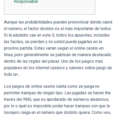
Responsable
Aunque las probabilidades pueden pronosticar dónde caerá
el número, el factor destino es el más importante de todos.
Si la adulador cae en este 0, todos los apuestas, incluidas
las faciles, se pierden y no usted puede jugarlas en la
proximo partida. Estas varían según el online casino en
línea, pero generalmente se publican de manera destacado
dentro de las reglas del placer. Uno de los juegos más
populares en los internet casinos y salones sobre juego de
todo un…
Los juegos de online casino ruleta como ze juega no
permiten trampas de ningún tipo. Las jugadas se hacen the
través del RNG, que es apoderado de números aleatorios,
por lo o qual es imposible poder hacer trampas con que la
lisonjero caiga en el número que distinto quiera. Como ves,