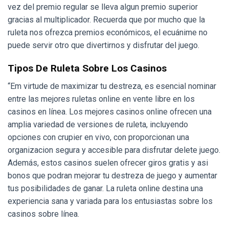
vez del premio regular se lleva algun premio superior
gracias al multiplicador. Recuerda que por mucho que la
ruleta nos ofrezca premios económicos, el ecuánime no
puede servir otro que divertirnos y disfrutar del juego.
Tipos De Ruleta Sobre Los Casinos
“Em virtude de maximizar tu destreza, es esencial nominar
entre las mejores ruletas online en vente libre en los
casinos en línea. Los mejores casinos online ofrecen una
amplia variedad de versiones de ruleta, incluyendo
opciones con crupier en vivo, con proporcionan una
organizacion segura y accesible para disfrutar delete juego.
Además, estos casinos suelen ofrecer giros gratis y asi
bonos que podran mejorar tu destreza de juego y aumentar
tus posibilidades de ganar. La ruleta online destina una
experiencia sana y variada para los entusiastas sobre los
casinos sobre línea.