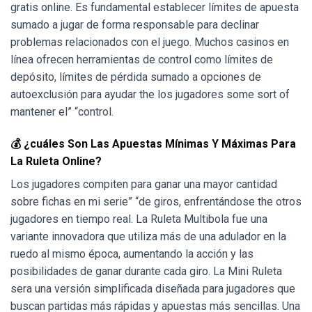
gratis online. Es fundamental establecer límites de apuesta
sumado a jugar de forma responsable para declinar
problemas relacionados con el juego. Muchos casinos en
línea ofrecen herramientas de control como límites de
depósito, límites de pérdida sumado a opciones de
autoexclusión para ayudar the los jugadores some sort of
mantener el” “control.
💰 ¿cuáles Son Las Apuestas Mínimas Y Máximas Para
La Ruleta Online?
Los jugadores compiten para ganar una mayor cantidad
sobre fichas en mi serie” “de giros, enfrentándose the otros
jugadores en tiempo real. La Ruleta Multibola fue una
variante innovadora que utiliza más de una adulador en la
ruedo al mismo época, aumentando la acción y las
posibilidades de ganar durante cada giro. La Mini Ruleta
sera una versión simplificada diseñada para jugadores que
buscan partidas más rápidas y apuestas más sencillas. Una