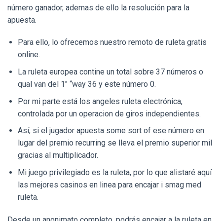
número ganador, ademas de ello la resolución para la
apuesta.
Para ello, lo ofrecemos nuestro remoto de ruleta gratis
online.
La ruleta europea contine un total sobre 37 números o
qual van del 1″ “way 36 y este número 0.
Por mi parte está los angeles ruleta electrónica,
controlada por un operacion de giros independientes.
Así, si el jugador apuesta some sort of ese número en
lugar del premio recurring se lleva el premio superior mil
gracias al multiplicador.
Mi juego privilegiado es la ruleta, por lo que alistaré aquí
las mejores casinos en linea para encajar i smag med
ruleta.
Desde un anonimato completo, podrás encajar a la ruleta en