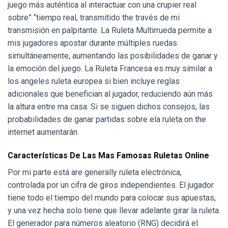
juego más auténtica al interactuar con una crupier real
sobre” “tiempo real, transmitido the través de mi
transmisión en palpitante. La Ruleta Multirrueda permite a
mis jugadores apostar durante múltiples ruedas
simultáneamente, aumentando las posibilidades de ganar y
la emoción del juego. La Ruleta Francesa es muy similar a
los angeles ruleta europea si bien incluye reglas
adicionales que benefician al jugador, reduciendo aún más
la altura entre ma casa. Si se siguen dichos consejos, las
probabilidades de ganar partidas sobre ela ruleta on the
internet aumentarán.
Características De Las Mas Famosas Ruletas Online
Por mi parte está are generally ruleta electrónica,
controlada por un cifra de giros independientes. El jugador
tiene todo el tiempo del mundo para colocar sus apuestas,
y una vez hecha solo tiene que llevar adelante girar la ruleta.
El generador para números aleatorio (RNG) decidirá el