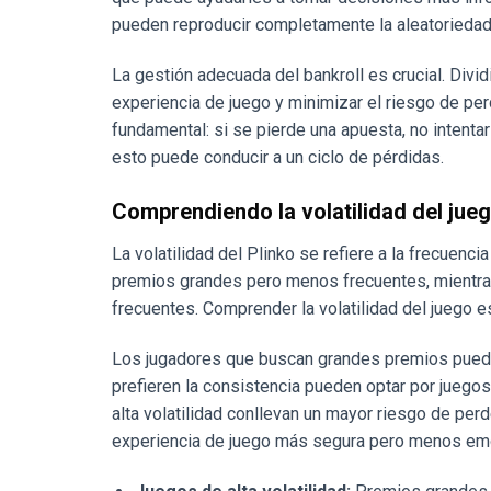
pueden reproducir completamente la aleatoriedad 
La gestión adecuada del bankroll es crucial. Div
experiencia de juego y minimizar el riesgo de pe
fundamental: si se pierde una apuesta, no intent
esto puede conducir a un ciclo de pérdidas.
Comprendiendo la volatilidad del jue
La volatilidad del Plinko se refiere a la frecuenci
premios grandes pero menos frecuentes, mientra
frecuentes. Comprender la volatilidad del juego e
Los jugadores que buscan grandes premios pueden 
prefieren la consistencia pueden optar por juegos
alta volatilidad conllevan un mayor riesgo de perd
experiencia de juego más segura pero menos em