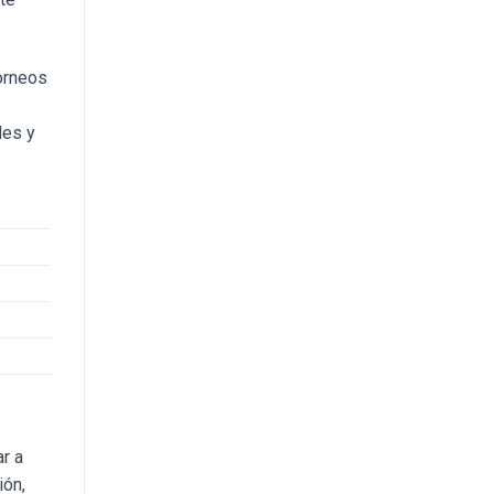
orneos
des y
r a
ión,