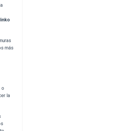
la
linko
anuras
ios más
, o
er la
s
os
te