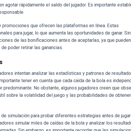
n agotar rápidamente el saldo del jugador. Es importante establ
responsable.
 y promociones que ofrecen las plataformas en línea. Estas
nales para jugar, lo que aumenta las oportunidades de ganar. Sin
iones de las bonificaciones antes de aceptarlas, ya que pueden 
de poder retirar las ganancias.
s
adores intentan analizar las estadísticas y patrones de resultad
importante tener en cuenta que cada caída de la bola es indepen
ctor predominante. No obstante, algunos jugadores creen que obse
il sobre la volatilidad del juego y las probabilidades de obtener
 de simulación para probar diferentes estrategias antes de jugar
adores simular miles de caídas de la bola y analizar los resultad
rmadas. Sin embargo, es importante recordar que las simulacio