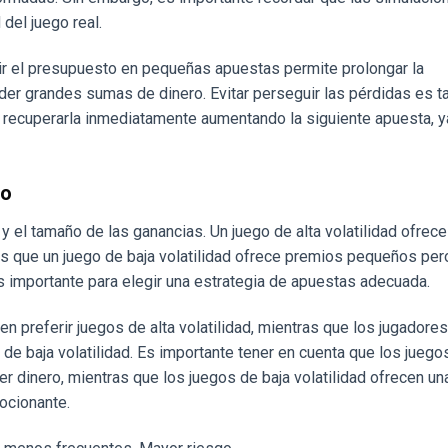
del juego real.
idir el presupuesto en pequeñas apuestas permite prolongar la
rder grandes sumas de dinero. Evitar perseguir las pérdidas es 
ar recuperarla inmediatamente aumentando la siguiente apuesta, 
go
a y el tamaño de las ganancias. Un juego de alta volatilidad ofrece
s que un juego de baja volatilidad ofrece premios pequeños pe
s importante para elegir una estrategia de apuestas adecuada.
preferir juegos de alta volatilidad, mientras que los jugadore
 de baja volatilidad. Es importante tener en cuenta que los juego
er dinero, mientras que los juegos de baja volatilidad ofrecen un
ocionante.