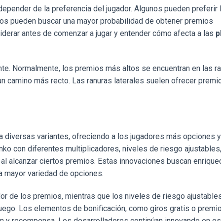
depender de la preferencia del jugador. Algunos pueden preferir 
tros pueden buscar una mayor probabilidad de obtener premios
iderar antes de comenzar a jugar y entender cómo afecta a las
p
nte. Normalmente, los premios más altos se encuentran en las r
 un camino más recto. Las ranuras laterales suelen ofrecer prem
 a diversas variantes, ofreciendo a los jugadores más opciones y
nko con diferentes multiplicadores, niveles de riesgo ajustables
 al alcanzar ciertos premios. Estas innovaciones buscan enriquec
na mayor variedad de opciones.
or de los premios, mientras que los niveles de riesgo ajustable
l juego. Los elementos de bonificación, como giros gratis o premi
ón y recompensa. Los desarrolladores continúan innovando en es