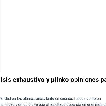
isis exhaustivo y plinko opiniones p
laridad en los últimos años, tanto en casinos físicos como en
implicidad y emoción, ya que el resultado depende en gran medid