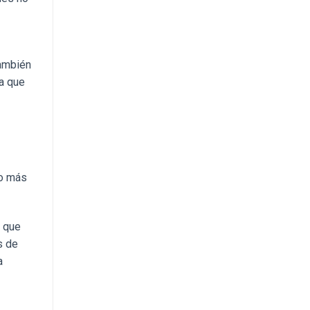
también
ya que
ro más
s que
s de
a