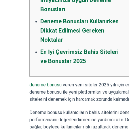
İhtiyacınıza Uygun Deneme
Bonusları
Deneme Bonusları Kullanırken
Dikkat Edilmesi Gereken
Noktalar
En İyi Çevrimsiz Bahis Siteleri
ve Bonuslar 2025
deneme bonusu
veren yeni siteler 2025 yılı için en
deneme bonusu ile yeni platformları ve uygulamala
sitelerini denemek için harcamak zorunda kalmadan
Deneme bonusu kullanıcıların bahis sitelerini denem
performansını değerlendirmesine yardımcı olur. D
sağlar, böylece kullanıcılar riski azaltarak deneme f