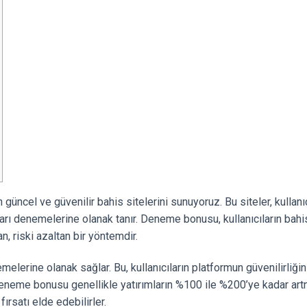
 güncel ve güvenilir bahis sitelerini sunuyoruz. Bu siteler, kullanıc
rı denemelerine olanak tanır. Deneme bonusu, kullanıcıların bahi
, riski azaltan bir yöntemdir.
elerine olanak sağlar. Bu, kullanıcıların platformun güvenilirliğin
eneme bonusu genellikle yatırımların %100 ile %200’ye kadar art
ırsatı elde edebilirler.