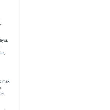
,
u,
ıyor.
n
ına,
i olmak
r
ek,