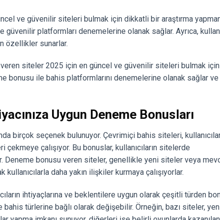
el ve güvenilir siteleri bulmak için dikkatli bir araştırma yapman
le güvenilir platformları denemelerine olanak sağlar. Ayrıca, kullanı
 özellikler sunarlar.
en siteler 2025 için en güncel ve güvenilir siteleri bulmak için
neme bonusu ile bahis platformlarını denemelerine olanak sağlar ve
htiyacınıza Uygun Deneme Bonusları
nda birçok seçenek bulunuyor. Çevrimiçi bahis siteleri, kullanıcıla
çekmeye çalışıyor. Bu bonuslar, kullanıcıların sitelerde
. Deneme bonusu veren siteler, genellikle yeni siteler veya mev
 kullanıcılarla daha yakın ilişkiler kurmaya çalışıyorlar.
ların ihtiyaçlarına ve beklentilere uygun olarak çeşitli türden bo
e bahis türlerine bağlı olarak değişebilir. Örneğin, bazı siteler, yen
rımlar yapma imkanı sunuyor, diğerleri ise belirli oyunlarda kazanılan