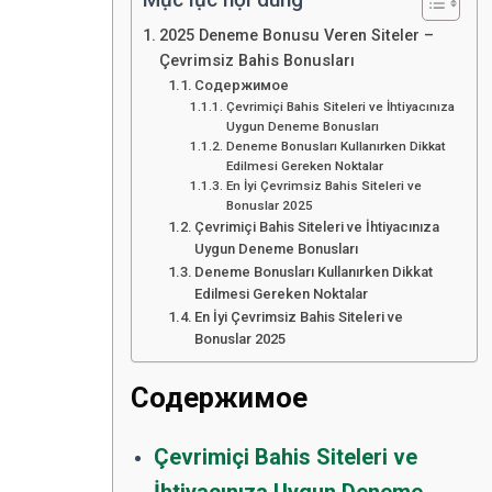
Mục lục nội dung
2025 Deneme Bonusu Veren Siteler –
Çevrimsiz Bahis Bonusları
Содержимое
Çevrimiçi Bahis Siteleri ve İhtiyacınıza
Uygun Deneme Bonusları
Deneme Bonusları Kullanırken Dikkat
Edilmesi Gereken Noktalar
En İyi Çevrimsiz Bahis Siteleri ve
Bonuslar 2025
Çevrimiçi Bahis Siteleri ve İhtiyacınıza
Uygun Deneme Bonusları
Deneme Bonusları Kullanırken Dikkat
Edilmesi Gereken Noktalar
En İyi Çevrimsiz Bahis Siteleri ve
Bonuslar 2025
Содержимое
Çevrimiçi Bahis Siteleri ve