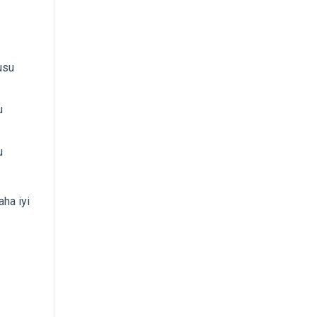
usu
u
u
aha iyi