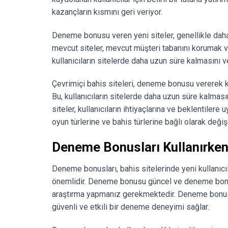
kazançların kısmını geri veriyor.
Deneme bonusu veren yeni siteler, genellikle daha
mevcut siteler, mevcut müşteri tabanını korumak ve
kullanıcıların sitelerde daha uzun süre kalmasını 
Çevrimiçi bahis siteleri, deneme bonusu vererek ku
Bu, kullanıcıların sitelerde daha uzun süre kalma
siteler, kullanıcıların ihtiyaçlarına ve beklentilere
oyun türlerine ve bahis türlerine bağlı olarak değişe
Deneme Bonusları Kullanırken
Deneme bonusları, bahis sitelerinde yeni kullanıcılar
önemlidir. Deneme bonusu güncel ve deneme bonusu
araştırma yapmanız gerekmektedir. Deneme bonusu 
güvenli ve etkili bir deneme deneyimi sağlar.