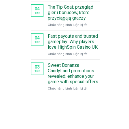
Форум
города
The Tip Goat: przegląd
04
Аксай:
gier i bonusów, które
Th8
какие
przyciągają graczy
казино
ở
Chức năng bình luận bị tắt
предлагают
The
лучшие
Tip
бонусы
Fast payouts and trusted
04
Goat:
в
gameplay: Why players
Th8
przegląd
2026
love HighSpin Casino UK
gier
году
ở
Chức năng bình luận bị tắt
i
Fast
bonusów,
payouts
które
Sweet Bonanza
03
and
przyciągają
CandyLand promotions
Th8
trusted
graczy
revealed: enhance your
gameplay:
game with special offers
Why
players
ở
Chức năng bình luận bị tắt
love
Sweet
HighSpin
Bonanza
Casino
CandyLand
UK
promotions
revealed:
enhance
your
game