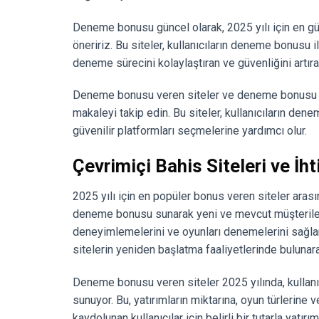
Deneme bonusu güncel olarak, 2025 yılı için en günc
öneririz. Bu siteler, kullanıcıların deneme bonusu i
deneme sürecini kolaylaştıran ve güvenliğini artıran
Deneme bonusu veren siteler ve deneme bonusu ver
makaleyi takip edin. Bu siteler, kullanıcıların de
güvenilir platformları seçmelerine yardımcı olur.
Çevrimiçi Bahis Siteleri ve İ
2025 yılı için en popüler bonus veren siteler arası
deneme bonusu sunarak yeni ve mevcut müşterileri 
deneyimlemelerini ve oyunları denemelerini sağlar
sitelerin yeniden başlatma faaliyetlerinde bulunarak
Deneme bonusu veren siteler 2025 yılında, kullanıcı
sunuyor. Bu, yatırımların miktarına, oyun türlerine v
kaydolunan kullanıcılar için belirli bir tutarla yatı