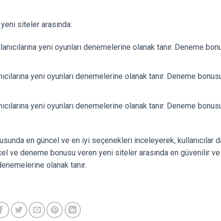
ni siteler arasında:
nıcılarına yeni oyunları denemelerine olanak tanır. Deneme bon
ıcılarına yeni oyunları denemelerine olanak tanır. Deneme bonus
ıcılarına yeni oyunları denemelerine olanak tanır. Deneme bonus
unda en güncel ve en iyi seçenekleri inceleyerek, kullanıcılar d
el ve deneme bonusu veren yeni siteler arasında en güvenilir ve
 denemelerine olanak tanır.