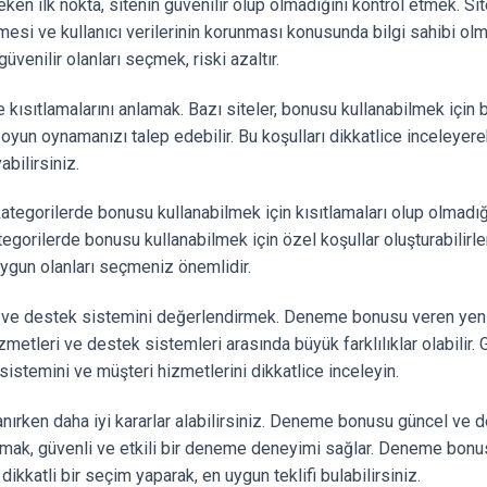
en ilk nokta, sitenin güvenilir olup olmadığını kontrol etmek. Sit
çmesi ve kullanıcı verilerinin korunması konusunda bilgi sahibi ol
enilir olanları seçmek, riski azaltır.
 kısıtlamalarını anlamak. Bazı siteler, bonusu kullanabilmek için be
 oyun oynamanızı talep edebilir. Bu koşulları dikkatlice inceleyere
abilirsiniz.
kategorilerde bonusu kullanabilmek için kısıtlamaları olup olmadığ
ategorilerde bonusu kullanabilmek için özel koşullar oluşturabilirle
ygun olanları seçmeniz önemlidir.
ri ve destek sistemini değerlendirmek. Deneme bonusu veren yen
metleri ve destek sistemleri arasında büyük farklılıklar olabilir. 
sistemini ve müşteri hizmetlerini dikkatlice inceleyin.
lanırken daha iyi kararlar alabilirsiniz. Deneme bonusu güncel ve
olmak, güvenli ve etkili bir deneme deneyimi sağlar. Deneme bonu
ikkatli bir seçim yaparak, en uygun teklifi bulabilirsiniz.