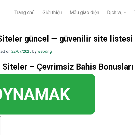
Trang chủ
Giới thiệu
Mẫu giao diện
Dịch vụ
eler güncel — güvenilir site listesi
ted on
22/07/2025
by
webdng
iteler – Çevrimsiz Bahis Bonusları
 OYNAMAK