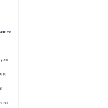
anır ve
 yeni
nusu
en
onusu