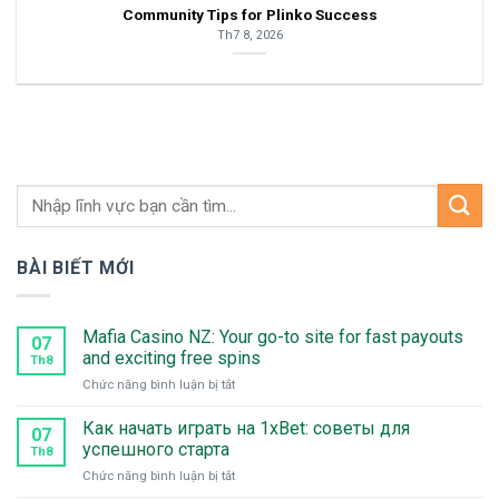
Community Tips for Plinko Success
Th7 8, 2026
BÀI BIẾT MỚI
Mafia Casino NZ: Your go-to site for fast payouts
07
and exciting free spins
Th8
ở
Chức năng bình luận bị tắt
Mafia
Casino
Как начать играть на 1xBet: советы для
07
NZ:
успешного старта
Th8
Your
ở
Chức năng bình luận bị tắt
go-
Как
to