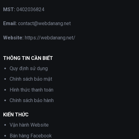
MST:
0402036824
Email:
contact@webdanang.net
Website:
https://webdanang.net/
THÔNG TIN CẦN BIẾT
Quy định sử dụng
Chính sách bảo mật
Hình thức thanh toán
Chính sách bảo hành
KIẾN THỨC
Vận hành Website
Bán hàng Facebook