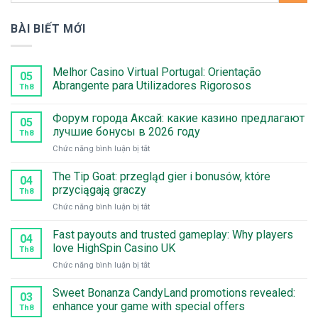
BÀI BIẾT MỚI
Melhor Casino Virtual Portugal: Orientação
05
Abrangente para Utilizadores Rigorosos
Th8
Форум города Аксай: какие казино предлагают
05
лучшие бонусы в 2026 году
Th8
ở
Chức năng bình luận bị tắt
Форум
города
The Tip Goat: przegląd gier i bonusów, które
04
Аксай:
przyciągają graczy
Th8
какие
ở
Chức năng bình luận bị tắt
казино
The
предлагают
Tip
Fast payouts and trusted gameplay: Why players
лучшие
04
Goat:
бонусы
love HighSpin Casino UK
Th8
przegląd
в
ở
Chức năng bình luận bị tắt
gier
2026
Fast
i
году
payouts
Sweet Bonanza CandyLand promotions revealed:
bonusów,
03
and
które
enhance your game with special offers
Th8
trusted
przyciągają