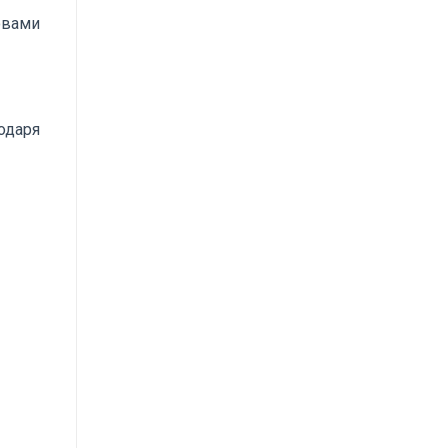
овами
одаря