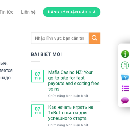
Tin tức
Liên hệ
ĐĂNG KÝ NHẬN BÁO GIÁ
BÀI BIẾT MỚI
ные,
ляется
Mafia Casino NZ: Your
07
 надо
go-to site for fast
Th8
payouts and exciting free
spins
ở
Chức năng bình luận bị tắt
Mafia
Casino
Как начать играть на
07
NZ:
1xBet: советы для
Th8
Your
успешного старта
go-
ở
Chức năng bình luận bị tắt
to
Как