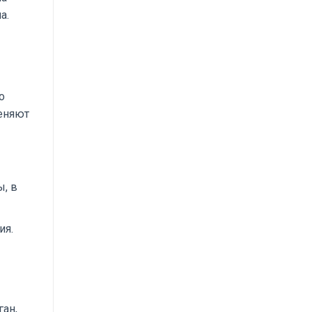
а.
о
меняют
ы, в
ия.
ган,