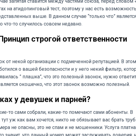
учае запятая ставится между частями союза, перед словом «
тах на атидопинговый тест, поэтому у нас есть возможност
дставленных выше. В данном случае “только что” являетс
то что-то случилось совсем недавно.
Принцип строгой ответственности
к от некой организации с подмеченной репутацией. В это
аботился о вашей безопасности и у него некий фильтр, кот
явилась ” плашка”, что это полезный звонок, нужно ответит
вляется окошечко, что этот звонок возможно полезный.
ках у девушек и парней?
кие-то сами собрали, какие-то помечают сами абоненты. В
 тут уж как вам хочется, никто не обязывает вас брать труб
ера не опасны, это не спам и не мошенники. Услуга платная
Это значит, что данный номер может заслуживать доверия, 