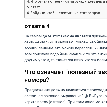
Что означают резинки на руках у девушек и
ответ 1
Войдите, чтобы ответить на этот вопрос.
ответа 4
На самом деле этот знак не является признако
сентиментальный человек. Совсем необязате
возлюбленным, его можно переслать и близк
вам прислали подобный смайлик, то это значи
другим углом, то станет заметно, что уж боль
Что означает “полезный зво
номера?
Предложение должно начинаться с присоедини
составное союзное выражение? @ В «Русско
«притом что» (слитное). При этом союз може