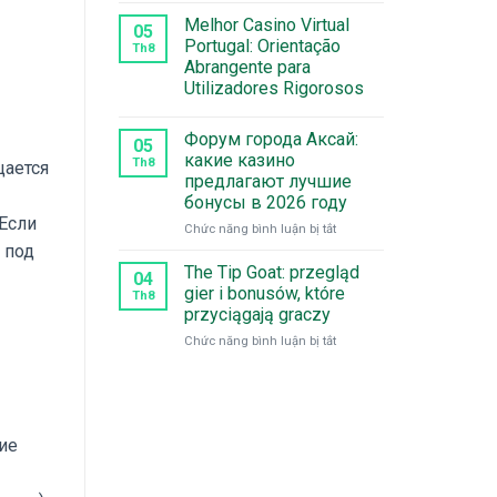
site
начать
for
Melhor Casino Virtual
05
играть
fast
Portugal: Orientação
Th8
на
payouts
Abrangente para
1xBet:
and
Utilizadores Rigorosos
советы
exciting
для
free
успешного
spins
Форум города Аксай:
05
старта
какие казино
Th8
щается
предлагают лучшие
бонусы в 2026 году
Если
ở
Chức năng bình luận bị tắt
Форум
 под
города
The Tip Goat: przegląd
04
Аксай:
gier i bonusów, które
Th8
какие
przyciągają graczy
казино
ở
Chức năng bình luận bị tắt
предлагают
The
лучшие
Tip
бонусы
Goat:
в
przegląd
2026
gier
году
ие
i
bonusów,
które