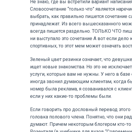
Не знаю, где вы встретили вариант написания
Словосочетание “только что” является наречие
выбрать, как правильно пишется сочетание сл
принадлежат. Из всего вышесказанного мож
всегда пишется раздельно. ТОЛЬКО ЧТО пишет
ни выступало это сочетание А вот если дело
спортивных, то этот мем может означать вост
Зеленый цвет резинки означает, что девушке 
ищет новые знакомства. Но это не исключает
услуги, которые вам не нужны. У него в баз
иногда звонил думающим клиентам, когда б
номер была реклама, я созванивался с клиен
если у них какие-то проблемы были.
Если говорить про дословный перевод этого с
головка полового члена. Понятно, что они раду
думают. Причем некоторым блогером кто-то ск
Розенталя (в учебнике для вузов “Современ