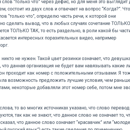
 слов “только что” через дефис, но для меня это выглядит 
м, состоит из двух слов и отвечает на вопрос “Когда?”. Чт
ов “только что”, определю часть речи, к которой они
но сделать вывод, что в любых случаях сочетание ТОЛЬК
ся ТОЛЬКО ТАК, то есть раздельно, в роли какой бы част
 касается интересных поразительных видео, например
орг.
никто не нужен. Такой цвет резинки означает, что девушк
, что данная организация не будет вам навязывать какие л
е он проходит как номер с положительными отзывами. Я то
ыла возможность предложить лучшие условия, чем раньше
тами, некоторые добавляли этот номер себе, потом мне зв
лова, то во многих источниках указано, что слово перевод
ются, так как не знают, что данное слово не означает то, ч
азал, что данное слово означает “красавчик” или “молоде
ный русский язык”) есть такие сведения по применению