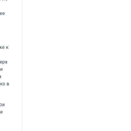
рее
же к
сера
 и
а
ько в
ри
ти