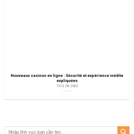
Nouveaux casinos en ligne : Sécurité et expérience inédite
expliquées
Th12 28, 2025