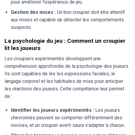
pour améliorer l’expérience de jeu.
Gestion des mises :
Un bon croupier doit être attentif
aux mises et capable de détecter les comportements
suspects.
La psychologie du jeu : Comment un croupier
lit les joueurs
Les croupiers expérimentés développent une
compréhension approfondie de la psychologie des joueurs.
Ils sont capables de lire les expressions faciales, le
langage corporel et les habitudes de mise pour anticiper
les réactions des joueurs. Cette compétence leur permet
de :
Identifier les joueurs expérimentés :
Les joueurs
chevronnés peuvent se comporter différemment des
novices, et un croupier averti saura s’adapter à chacun.