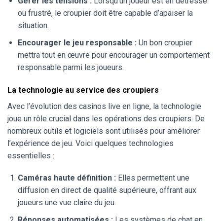
Gérer les tensions :
Lorsqu’un joueur est en détresse
ou frustré, le croupier doit être capable d’apaiser la
situation.
Encourager le jeu responsable :
Un bon croupier
mettra tout en œuvre pour encourager un comportement
responsable parmi les joueurs.
La technologie au service des croupiers
Avec l’évolution des casinos live en ligne, la technologie
joue un rôle crucial dans les opérations des croupiers. De
nombreux outils et logiciels sont utilisés pour améliorer
l’expérience de jeu. Voici quelques technologies
essentielles :
Caméras haute définition :
Elles permettent une
diffusion en direct de qualité supérieure, offrant aux
joueurs une vue claire du jeu.
Réponses automatisées :
Les systèmes de chat en