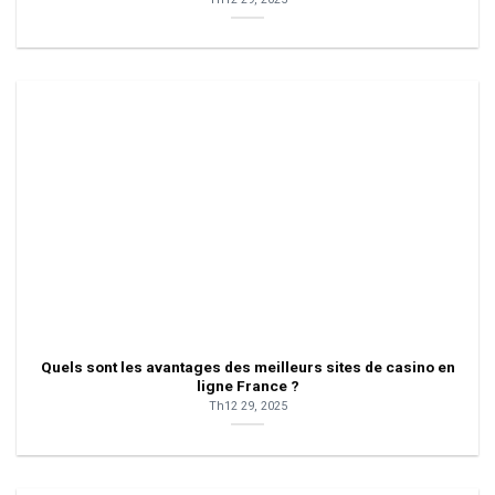
Quels sont les avantages des meilleurs sites de casino en
ligne France ?
Th12 29, 2025