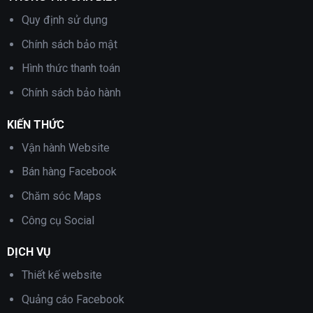
Quy định sử dụng
Chính sách bảo mật
Hình thức thanh toán
Chính sách bảo hành
KIẾN THỨC
Vận hành Website
Bán hàng Facebook
Chăm sóc Maps
Công cụ Social
DỊCH VỤ
Thiết kế website
Quảng cáo Facebook