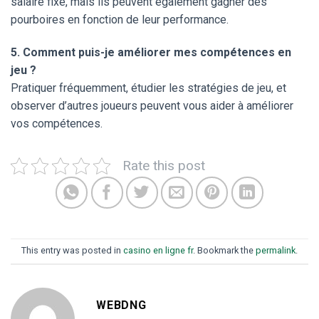
salaire fixe, mais ils peuvent également gagner des
pourboires en fonction de leur performance.
5. Comment puis-je améliorer mes compétences en
jeu ?
Pratiquer fréquemment, étudier les stratégies de jeu, et
observer d’autres joueurs peuvent vous aider à améliorer
vos compétences.
Rate this post
This entry was posted in
casino en ligne fr
. Bookmark the
permalink
.
WEBDNG