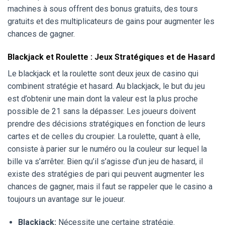
machines à sous offrent des bonus gratuits, des tours
gratuits et des multiplicateurs de gains pour augmenter les
chances de gagner.
Blackjack et Roulette : Jeux Stratégiques et de Hasard
Le blackjack et la roulette sont deux jeux de casino qui
combinent stratégie et hasard. Au blackjack, le but du jeu
est d’obtenir une main dont la valeur est la plus proche
possible de 21 sans la dépasser. Les joueurs doivent
prendre des décisions stratégiques en fonction de leurs
cartes et de celles du croupier. La roulette, quant à elle,
consiste à parier sur le numéro ou la couleur sur lequel la
bille va s’arrêter. Bien qu’il s’agisse d’un jeu de hasard, il
existe des stratégies de pari qui peuvent augmenter les
chances de gagner, mais il faut se rappeler que le casino a
toujours un avantage sur le joueur.
Blackjack:
Nécessite une certaine stratégie.