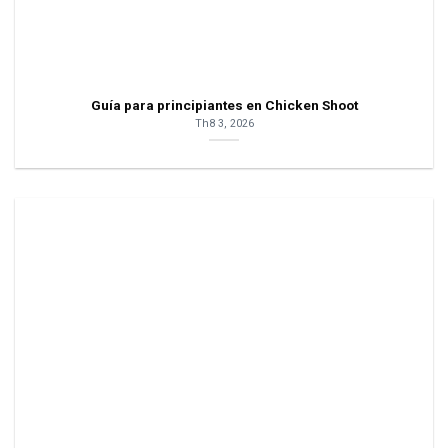
Guía para principiantes en Chicken Shoot
Th8 3, 2026