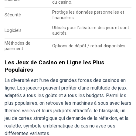
du casino.
Protège les données personnelles et
Sécurité
financières.
Utilisés pour l’aléatoire des jeux et sont
Logiciels
audités.
Méthodes de
Options de dépôt / retrait disponibles.
paiement
Les Jeux de Casino en Ligne les Plus
Populaires
La diversité est l’une des grandes forces des casinos en
ligne. Les joueurs peuvent profiter d’une multitude de jeux,
adaptés à tous les goûts et à tous les budgets. Parmi les
plus populaires, on retrouve les machines à sous avec leurs
thèmes variés et leurs jackpots attractifs, le blackjack, un
jeu de cartes stratégique qui demande de la réflexion, et la
roulette, symbole emblématique du casino avec ses
différentes variantes.