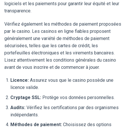
logiciels et les paiements pour garantir leur équité et leur
transparence.
Vérifiez également les méthodes de paiement proposées
par le casino. Les casinos en ligne fiables proposent
généralement une variété de méthodes de paiement
sécurisées, telles que les cartes de crédit, les
portefeuilles électroniques et les virements bancaires.
Lisez attentivement les conditions générales du casino
avant de vous inscrire et de commencer à jouer.
Licence:
Assurez vous que le casino possède une
licence valide.
Cryptage SSL:
Protège vos données personnelles.
Audits:
Vérifiez les certifications par des organismes
indépendants.
Méthodes de paiement:
Choisissez des options