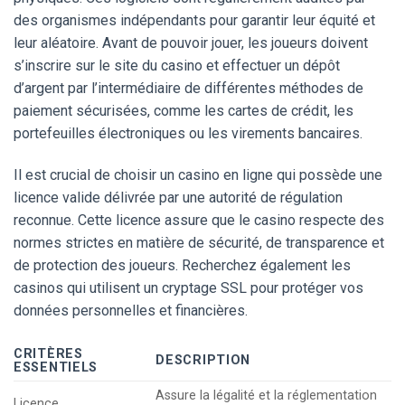
des organismes indépendants pour garantir leur équité et
leur aléatoire. Avant de pouvoir jouer, les joueurs doivent
s’inscrire sur le site du casino et effectuer un dépôt
d’argent par l’intermédiaire de différentes méthodes de
paiement sécurisées, comme les cartes de crédit, les
portefeuilles électroniques ou les virements bancaires.
Il est crucial de choisir un casino en ligne qui possède une
licence valide délivrée par une autorité de régulation
reconnue. Cette licence assure que le casino respecte des
normes strictes en matière de sécurité, de transparence et
de protection des joueurs. Recherchez également les
casinos qui utilisent un cryptage SSL pour protéger vos
données personnelles et financières.
CRITÈRES
DESCRIPTION
ESSENTIELS
Assure la légalité et la réglementation
Licence