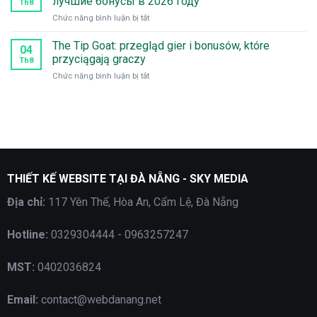
лучшие бонусы в 2026 году
Th8
успешного
free
ở
Chức năng bình luận bị tắt
старта
spins
Форум
города
The Tip Goat: przegląd gier i bonusów, które
04
Аксай:
przyciągają graczy
Th8
какие
ở
Chức năng bình luận bị tắt
казино
The
предлагают
Tip
лучшие
Goat:
бонусы
przegląd
в
gier
2026
i
году
bonusów,
które
THIẾT KẾ WEBSITE TẠI ĐÀ NẴNG - SKY MEDIA
przyciągają
graczy
Địa chỉ:
117 Yên Thế, Hòa An, Cẩm Lệ, Đà Nẵng
Hotline:
0329304444 - 0963257247
MST:
0402036824
Email:
contact@webdanang.net