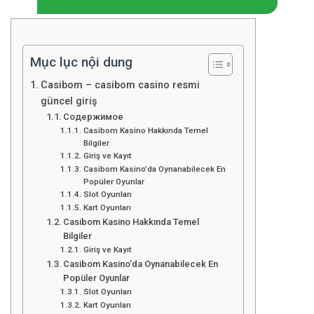
Mục lục nội dung
Casibom – casibom casino resmi
güncel giriş
Содержимое
Casibom Kasino Hakkında Temel
Bilgiler
Giriş ve Kayıt
Casibom Kasino’da Oynanabilecek En
Popüler Oyunlar
Slot Oyunları
Kart Oyunları
Casibom Kasino Hakkında Temel
Bilgiler
Giriş ve Kayıt
Casibom Kasino’da Oynanabilecek En
Popüler Oyunlar
Slot Oyunları
Kart Oyunları