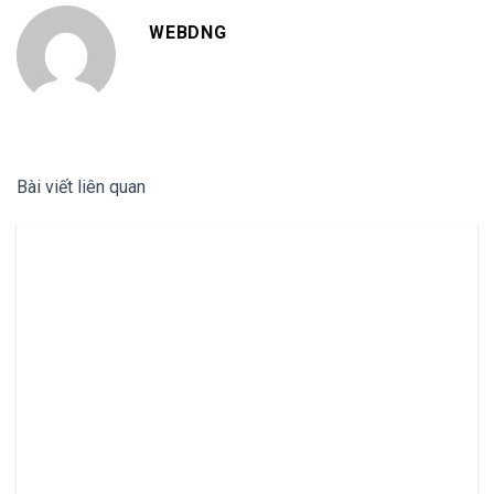
WEBDNG
Bài viết liên quan