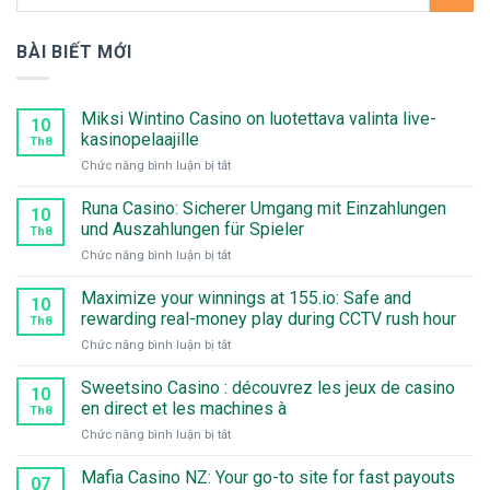
BÀI BIẾT MỚI
Miksi Wintino Casino on luotettava valinta live-
10
kasinopelaajille
Th8
ở
Chức năng bình luận bị tắt
Miksi
Wintino
Runa Casino: Sicherer Umgang mit Einzahlungen
10
Casino
und Auszahlungen für Spieler
Th8
on
ở
Chức năng bình luận bị tắt
luotettava
Runa
valinta
Casino:
Maximize your winnings at 155.io: Safe and
live-
10
Sicherer
kasinopelaajille
rewarding real-money play during CCTV rush hour
Th8
Umgang
ở
Chức năng bình luận bị tắt
mit
Maximize
Einzahlungen
your
Sweetsino Casino : découvrez les jeux de casino
und
10
winnings
Auszahlungen
en direct et les machines à
Th8
at
für
ở
Chức năng bình luận bị tắt
155.io:
Spieler
Sweetsino
Safe
Casino
Mafia Casino NZ: Your go-to site for fast payouts
and
07
: