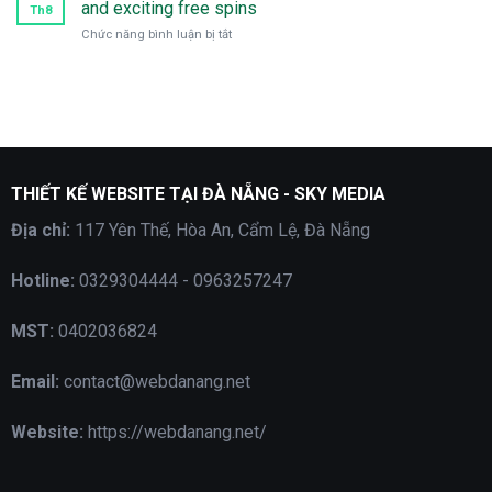
rewarding
and exciting free spins
Th8
découvrez
real-
ở
Chức năng bình luận bị tắt
les
money
Mafia
jeux
play
Casino
de
during
NZ:
casino
CCTV
Your
en
rush
go-
direct
hour
to
et
site
les
for
machines
THIẾT KẾ WEBSITE TẠI ĐÀ NẴNG - SKY MEDIA
fast
à
payouts
Địa chỉ:
117 Yên Thế, Hòa An, Cẩm Lệ, Đà Nẵng
and
exciting
free
Hotline:
0329304444 - 0963257247
spins
MST:
0402036824
Email:
contact@webdanang.net
Website:
https://webdanang.net/