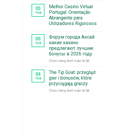
site
начать
for
Melhor Casino Virtual
05
играть
fast
Portugal: Orientação
Th8
на
payouts
Abrangente para
1xBet:
and
Utilizadores Rigorosos
советы
exciting
для
free
успешного
spins
Форум города Аксай:
05
старта
какие казино
Th8
предлагают лучшие
бонусы в 2026 году
ở
Chức năng bình luận bị tắt
Форум
города
The Tip Goat: przegląd
04
Аксай:
gier i bonusów, które
Th8
какие
przyciągają graczy
казино
ở
Chức năng bình luận bị tắt
предлагают
The
лучшие
Tip
бонусы
Goat:
в
przegląd
2026
gier
году
i
bonusów,
które