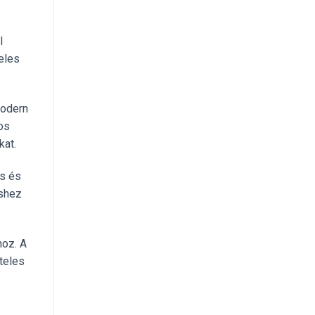
l
teles
modern
os
kat.
rs és
éshez
hoz. A
teles