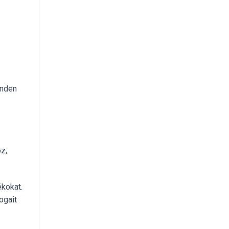
przyciągają
graczy
inden
z,
ékokat.
ogait