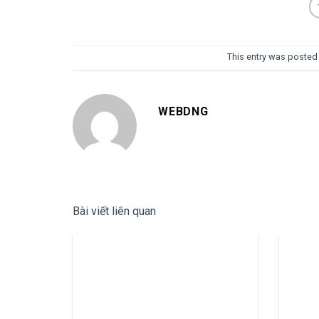
This entry was posted
WEBDNG
Bài viết liên quan