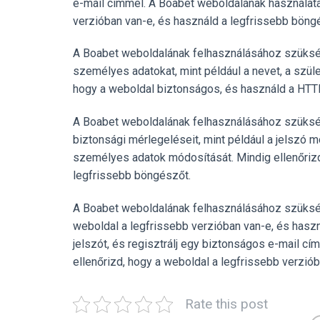
e-mail címmel. A Boabet weboldalának használatá
verzióban van-e, és használd a legfrissebb böng
A Boabet weboldalának felhasználásához szükség
személyes adatokat, mint például a nevet, a szül
hogy a weboldal biztonságos, és használd a HTTP
A Boabet weboldalának felhasználásához szükség
biztonsági mérlegeléseit, mint például a jelszó mó
személyes adatok módosítását. Mindig ellenőrizd
legfrissebb böngészőt.
A Boabet weboldalának felhasználásához szükség
weboldal a legfrissebb verzióban van-e, és hasz
jelszót, és regisztrálj egy biztonságos e-mail c
ellenőrizd, hogy a weboldal a legfrissebb verzió
Rate this post