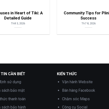
uses in Heart of Tiki: A
Community Tips for Pli
Detailed Guide
Success
Th8 3, 2026
Th7 8, 2026
TIN CẦN BIẾT
KIẾN THỨC
định sử dụng
Vận hành Website
h sách bảo mật
Bán hàng Facebook
thức thanh toán
Chăm sóc Maps
h sách bảo hành
Công cụ Social