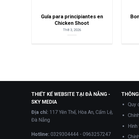
Guía para principiantes en
Bon
Chicken Shoot
Th8 3, 2026
THIẾT KẾ WEBSITE TẠI ĐÀ NẴNG -
THÔNG 
SKY MEDIA
Quy 
Địa chỉ:
117 Yên Thế, Hòa An, Cẩm Lệ,
Chín
Đà Nẵng
Hình 
Hotline:
0329304444 - 0963257247
Chín