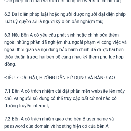
Các phép tính toán và đưa nội dung lên website chính xác;
6.2 Đại diện pháp luật hoặc người được người đại diện pháp
luật uỷ quyền sẽ là người ký biên bản nghiệm thu;
6.3 Nếu Bên A có yêu cầu phát sinh hoặc chỉnh sửa thêm,
ngoài những phần đã nghiệm thu, ngoài phạm vi công việc và
ngoài thời gian và nội dung bảo hành chính đã được hai bên
thỏa thuận trước, hai bên sẽ cùng nhau ký them phụ lục hợp
đồng.
ĐIỀU 7: CÀI ĐẶT, HƯỚNG DẪN SỬ DỤNG VÀ BÀN GIAO
7.1 Bên A có trách nhiệm cài đặt phần mền website lên máy
chủ, và người sử dụng có thể truy cập bất cứ nơi nào có
đường truyền internet;
7.2 Bên A có trách nhiệm giao cho bên B user name và
password của domain và hosting hiện có của bên A;