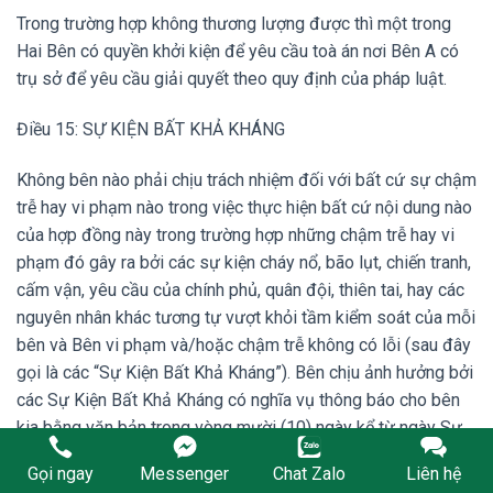
Trong trường hợp không thương lượng được thì một trong
Hai Bên có quyền khởi kiện để yêu cầu toà án nơi Bên A có
trụ sở để yêu cầu giải quyết theo quy định của pháp luật.
Điều 15: SỰ KIỆN BẤT KHẢ KHÁNG
Không bên nào phải chịu trách nhiệm đối với bất cứ sự chậm
trễ hay vi phạm nào trong việc thực hiện bất cứ nội dung nào
của hợp đồng này trong trường hợp những chậm trễ hay vi
phạm đó gây ra bởi các sự kiện cháy nổ, bão lụt, chiến tranh,
cấm vận, yêu cầu của chính phủ, quân đội, thiên tai, hay các
nguyên nhân khác tương tự vượt khỏi tầm kiểm soát của mỗi
bên và Bên vi phạm và/hoặc chậm trễ không có lỗi (sau đây
gọi là các “Sự Kiện Bất Khả Kháng”). Bên chịu ảnh hưởng bởi
các Sự Kiện Bất Khả Kháng có nghĩa vụ thông báo cho bên
kia bằng văn bản trong vòng mười (10) ngày kể từ ngày Sự
Kiện Bất Khả Kháng bắt đầu tác động lên việc thực hiện hợp
Gọi ngay
Messenger
Chat Zalo
Liên hệ
đồng của Bên bị ảnh hưởng. Trong trường hợp việc thực hiện