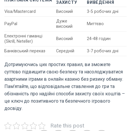
ПЛАТІЖНА СИСТЕМА
ЗАХИСТУ
ВИВЕДЕННЯ
Visa/Mastercard
Високий
3-5 робочих дні
Дуже
PayPal
Миттєво
високий
Електронні гаманці
Високий
24-48 годин
(Skrill, Neteller)
Банківський переказ
Середній
3-7 робочих дні
Дотримуючись цих простих правил, ви зможете
суттєво підвищити свою безпеку та насолоджуватися
азартними іграми в онлайн казино без ризику обману.
Пам’ятайте, що відповідальне ставлення до гри та
обізнаність про надійні способи захисту своїх коштів –
це ключ до позитивного та безпечного ігрового
досвіду.
Rate this post