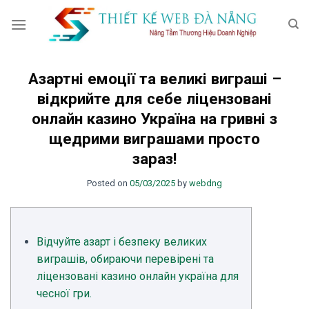
Skip
to
content
Азартні емоції та великі виграші –
відкрийте для себе ліцензовані
онлайн казино Україна на гривні з
щедрими виграшами просто
зараз!
Posted on
05/03/2025
by
webdng
Відчуйте азарт і безпеку великих
виграшів, обираючи перевірені та
ліцензовані казино онлайн україна для
чесної гри.