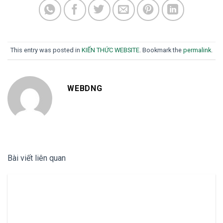
This entry was posted in
KIẾN THỨC WEBSITE
. Bookmark the
permalink
.
WEBDNG
Bài viết liên quan