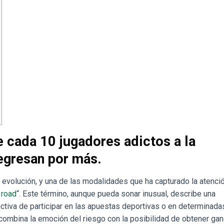
e cada 10 jugadores adictos a la
egresan por más.
 evolución, y una de las modalidades que ha capturado la atenci
 road
“. Este término, aunque pueda sonar inusual, describe una
dictiva de participar en las apuestas deportivas o en determinada
ombina la emoción del riesgo con la posibilidad de obtener ga