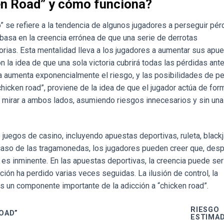
n Road” y cómo funciona?
o” se refiere a la tendencia de algunos jugadores a perseguir pér
basa en la creencia errónea de que una serie de derrotas
orias. Esta mentalidad lleva a los jugadores a aumentar sus apu
la idea de que una sola victoria cubrirá todas las pérdidas ante
ma aumenta exponencialmente el riesgo, y las posibilidades de p
icken road”, proviene de la idea de que el jugador actúa de for
in mirar a ambos lados, asumiendo riesgos innecesarios y sin una
 juegos de casino, incluyendo apuestas deportivas, ruleta, blackj
 caso de las tragamonedas, los jugadores pueden creer que, des
da es inminente. En las apuestas deportivas, la creencia puede se
ción ha perdido varias veces seguidas. La ilusión de control, la
es un componente importante de la adicción a “chicken road”.
RIESGO
OAD”
ESTIMA