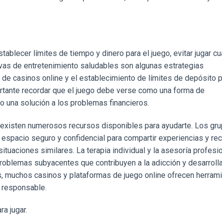
stablecer límites de tiempo y dinero para el juego, evitar jugar c
ivas de entretenimiento saludables son algunas estrategias
 de casinos online y el establecimiento de límites de depósito
ortante recordar que el juego debe verse como una forma de
o una solución a los problemas financieros.
o, existen numerosos recursos disponibles para ayudarte. Los gr
spacio seguro y confidencial para compartir experiencias y rec
uaciones similares. La terapia individual y la asesoría profesi
roblemas subyacentes que contribuyen a la adicción y desarrolla
, muchos casinos y plataformas de juego online ofrecen herram
 responsable.
a jugar.