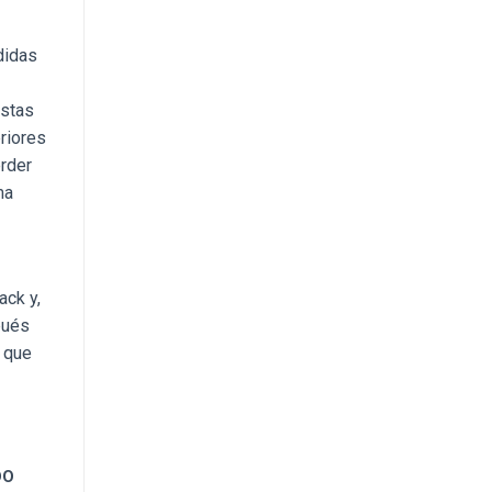
didas
estas
riores
erder
ma
ack y,
pués
r que
DO