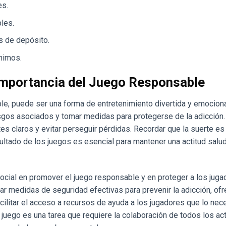
es.
les.
es de depósito.
nimos.
Importancia del Juego Responsable
le, puede ser una forma de entretenimiento divertida y emocion
gos asociados y tomar medidas para protegerse de la adicción.
tes claros y evitar perseguir pérdidas. Recordar que la suerte es
sultado de los juegos es esencial para mantener una actitud salu
social en promover el juego responsable y en proteger a los jug
r medidas de seguridad efectivas para prevenir la adicción, ofr
cilitar el acceso a recursos de ayuda a los jugadores que lo nece
al juego es una tarea que requiere la colaboración de todos los ac