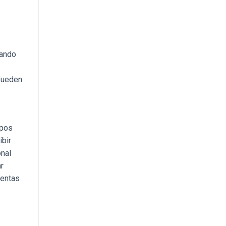
uando
 pueden
upos
ibir
onal
r
ientas