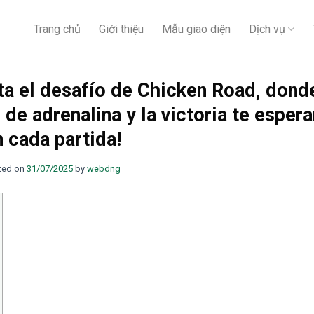
Trang chủ
Giới thiệu
Mẫu giao diện
Dịch vụ
epta el desafío de Chicken Road, dond
 de adrenalina y la victoria te esper
n cada partida!
ted on
31/07/2025
by
webdng