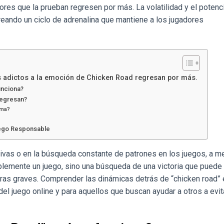
ores que la prueban regresen por más. La volatilidad y el potenc
reando un ciclo de adrenalina que mantiene a los jugadores
s adictos a la emoción de Chicken Road regresan por más.
unciona?
 regresan?
ema?
uego Responsable
sivas o en la búsqueda constante de patrones en los juegos, a 
plemente un juego, sino una búsqueda de una victoria que puede 
ieras graves. Comprender las dinámicas detrás de “chicken road”
del juego online y para aquellos que buscan ayudar a otros a evit