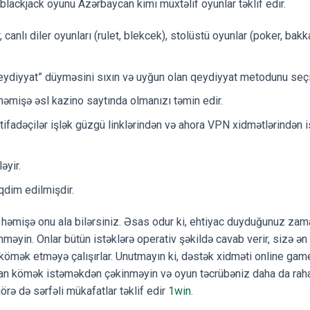
e blackjack oyunu Azərbaycan kimi müxtəlif oyunlar təklif edir.
canlı diler oyunları (rulet, blekcek), stolüstü oyunlar (poker, bakk
ydiyyat” düyməsini sıxın və uyğun olan qeydiyyat metodunu seçi
həmişə əsl kazino saytında olmanızı təmin edir.
tifadəçilər işlək güzgü linklərindən və ahora VPN xidmətlərindən i
əyir.
qdim edilmişdir.
n, həmişə onu ala bilərsiniz. Əsas odur ki, ehtiyac duyduğunuz za
əyin. Onlar bütün istəklərə operativ şəkildə cavab verir, sizə ən
mək etməyə çalışırlar. Unutmayın ki, dəstək xidməti online gam
rdan kömək istəməkdən çəkinməyin və oyun təcrübəniz daha da rah
örə də sərfəli mükafatlar təklif edir
1win
.