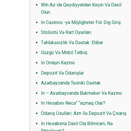
Win Az-da Qeydiyyatdan Keçin Və Daxil
Olun
In Casinos -ya Möjligheter För Dig Giriş
Stolüstü Və Kart Oyunları
Təhlükəsizlik Və Dəstək: Etibar
Güzgü Və Mobil Tətbiq
In Onlayn Kazino
Depozit Və Ödənişlər
Azərbaycanda Texniki Dəstək
In – Azərbaycanda Bukmeker Və Kazino
In Hesabını Necə” “açmaq Olar?
Ödəniş Üsulları: Azn Ilə Depozit Və Çıxarış
In Hesabıma Daxil Ola Bilmirəm, Nə
Etməliyəm?