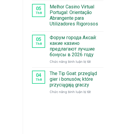
site
начать
for
Melhor Casino Virtual
05
играть
fast
Portugal: Orientação
Th8
на
payouts
Abrangente para
1xBet:
and
Utilizadores Rigorosos
советы
exciting
для
free
успешного
spins
Форум города Аксай:
05
старта
какие казино
Th8
предлагают лучшие
бонусы в 2026 году
ở
Chức năng bình luận bị tắt
Форум
города
The Tip Goat: przegląd
04
Аксай:
gier i bonusów, które
Th8
какие
przyciągają graczy
казино
ở
Chức năng bình luận bị tắt
предлагают
The
лучшие
Tip
бонусы
Goat:
в
przegląd
2026
gier
году
i
bonusów,
które