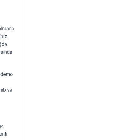
bölmədə
niz.
ğdə
asında
ə demo
nıb və
r.
anlı