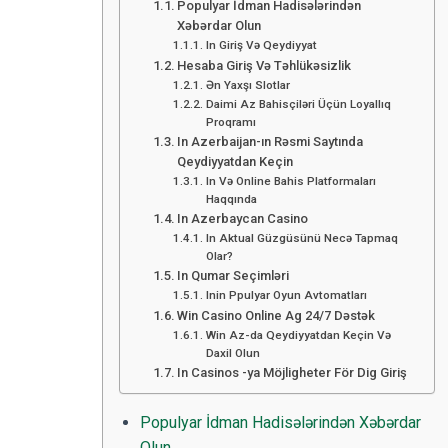
Populyar İdman Hadisələrindən
Xəbərdar Olun
In Giriş Və Qeydiyyat
Hesaba Giriş Və Təhlükəsizlik
Ən Yaxşı Slotlar
Daimi Az Bahisçiləri Üçün Loyallıq
Proqramı
In Azerbaijan-ın Rəsmi Saytında
Qeydiyyatdan Keçin
In Və Online Bahis Platformaları
Haqqında
In Azerbaycan Casino
In Aktual Güzgüsünü Necə Tapmaq
Olar?
In Qumar Seçimləri
Inin Ppulyar Oyun Avtomatları
Win Casino Online Ag 24/7 Dəstək
Win Az-da Qeydiyyatdan Keçin Və
Daxil Olun
In Casinos -ya Möjligheter För Dig Giriş
Populyar İdman Hadisələrindən Xəbərdar
Olun