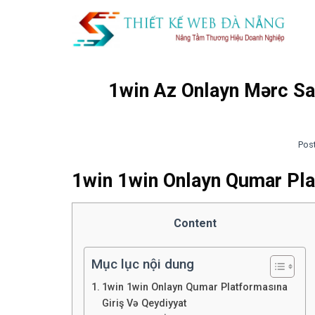
Skip
to
content
1win Az Onlayn Mərc S
Pos
1win 1win Onlayn Qumar Pla
Content
Mục lục nội dung
1win 1win Onlayn Qumar Platformasına
Giriş Və Qeydiyyat