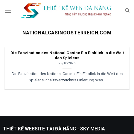
Skip
to
content
NATIONALCASINOOSTERREICH.COM
Die Faszination des National Casino Ein Einblick in die Welt
des Spielens
29/10/2025
Die Faszination des National Casino: Ein Einblick in die Welt des
Spielens Inhaltsverzeichnis Einleitung Was...
THIẾT KẾ WEBSITE TẠI ĐÀ NẴNG - SKY MEDIA