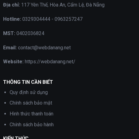
Địa chỉ:
117 Yên Thế, Hòa An, Cẩm Lệ, Đà Nẵng
Hotline:
0329304444 - 0963257247
MST:
0402036824
Email:
contact@webdanang.net
Website:
https://webdanang.net/
THÔNG TIN CẦN BIẾT
Quy định sử dụng
Chính sách bảo mật
Hình thức thanh toán
Chính sách bảo hành
KIẾN THỨC