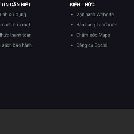
TIN CẦN BIẾT
KIẾN THỨC
định sử dụng
Vận hành Website
h sách bảo mật
Bán hàng Facebook
thức thanh toán
Chăm sóc Maps
h sách bảo hành
Công cụ Social