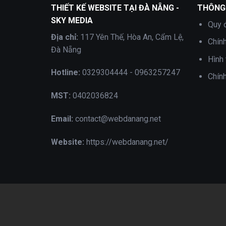
THIẾT KẾ WEBSITE TẠI ĐÀ NẴNG -
THÔNG 
SKY MEDIA
Quy 
Địa chỉ:
117 Yên Thế, Hòa An, Cẩm Lệ,
Chín
Đà Nẵng
Hình 
Hotline:
0329304444 - 0963257247
Chín
MST:
0402036824
Email:
contact@webdanang.net
Website:
https://webdanang.net/