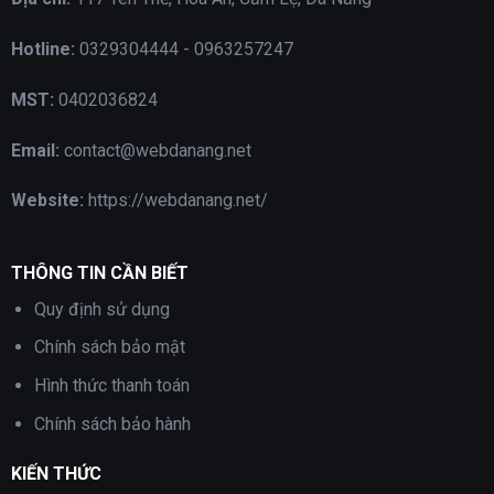
Hotline:
0329304444 - 0963257247
MST:
0402036824
Email:
contact@webdanang.net
Website:
https://webdanang.net/
THÔNG TIN CẦN BIẾT
Quy định sử dụng
Chính sách bảo mật
Hình thức thanh toán
Chính sách bảo hành
KIẾN THỨC