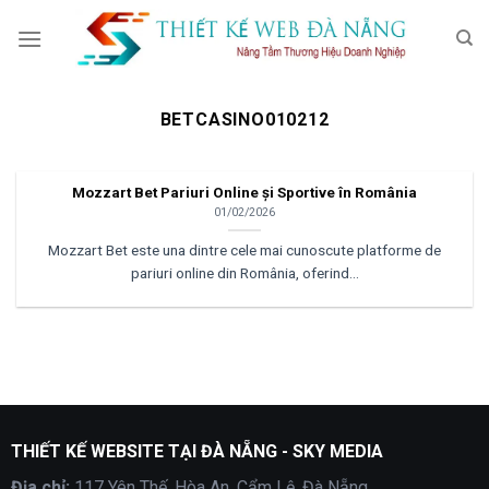
Skip
to
content
BETCASINO010212
Mozzart Bet Pariuri Online și Sportive în România
01/02/2026
Mozzart Bet este una dintre cele mai cunoscute platforme de
pariuri online din România, oferind...
THIẾT KẾ WEBSITE TẠI ĐÀ NẴNG - SKY MEDIA
Địa chỉ:
117 Yên Thế, Hòa An, Cẩm Lệ, Đà Nẵng