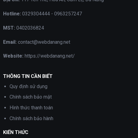
Hotline:
0329304444 - 0963257247
MST:
0402036824
Email:
contact@webdanang.net
Website:
https://webdanang.net/
THÔNG TIN CẦN BIẾT
Quy định sử dụng
Chính sách bảo mật
Hình thức thanh toán
Chính sách bảo hành
KIẾN THỨC