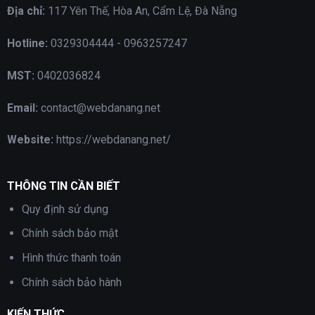
Địa chỉ:
117 Yên Thế, Hòa An, Cẩm Lệ, Đà Nẵng
Hotline:
0329304444 - 0963257247
MST:
0402036824
Email:
contact@webdanang.net
Website:
https://webdanang.net/
THÔNG TIN CẦN BIẾT
Quy định sử dụng
Chính sách bảo mật
Hình thức thanh toán
Chính sách bảo hành
KIẾN THỨC