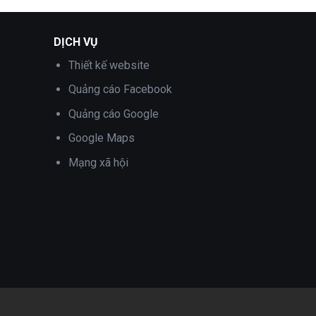
DỊCH VỤ
Thiết kế website
Quảng cáo Facebook
Quảng cáo Google
Google Maps
Mạng xã hội