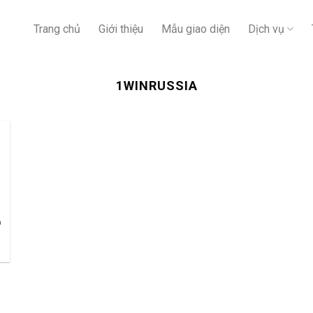
Trang chủ
Giới thiệu
Mẫu giao diện
Dịch vụ
1WINRUSSIA
о
р